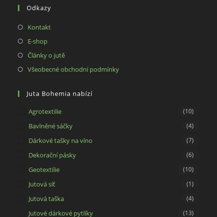
your
Odkazy
application
Opens
Kontakt
in
Opens
E-shop
a
in
Opens
Články o jutě
new
a
in
Opens
Všeobecné obchodní podmínky
tab
new
a
in
tab
new
a
Juta Bohemia nabízí
tab
new
Agrotextilie
(10)
tab
Bavlněné sáčky
(4)
Dárkové tašky na víno
(7)
Dekorační pásky
(6)
Geotextilie
(10)
Jutová síť
(1)
Jutová taška
(4)
Jutové dárkové pytlíky
(13)