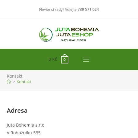
Přejít
Nevíte si rady? Volejte
739 571 024
k
obsahu
0
KČ
0
Kontakt
>
Kontakt
Adresa
Juta Bohemia s.r.o.
V Rohožníku 535