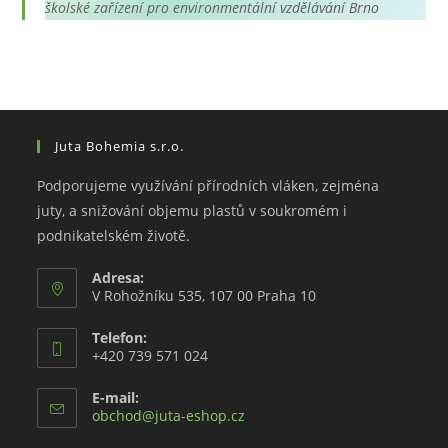
školské zařízení pro environmentální vzdělávání Brno
Juta Bohemia s.r.o.
Podporujeme využívání přírodních vláken, zejména
juty, a snižování objemu plastů v soukromém i
podnikatelském životě.
Adresa:
V Rohožníku 535, 107 00 Praha 10
Telefon:
+420 739 571 024
E-mail:
Opens
obchod@juta-eshop.cz
in