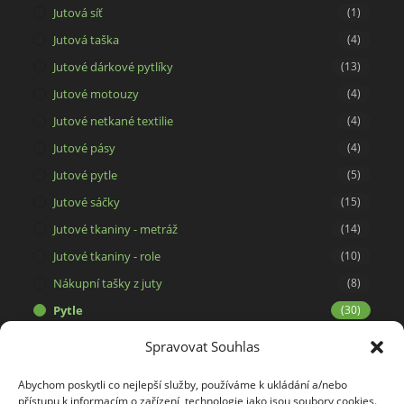
Jutová síť
(1)
Jutová taška
(4)
Jutové dárkové pytlíky
(13)
Jutové motouzy
(4)
Jutové netkané textilie
(4)
Jutové pásy
(4)
Jutové pytle
(5)
Jutové sáčky
(15)
Jutové tkaniny - metráž
(14)
Jutové tkaniny - role
(10)
Nákupní tašky z juty
(8)
Pytle
(30)
Sáčky z viskózy
(1)
Spravovat Souhlas
Síťové pytle
(6)
Abychom poskytli co nejlepší služby, používáme k ukládání a/nebo
Svíčky ze 100% včelího vosku
(15)
přístupu k informacím o zařízení, technologie jako jsou soubory cookies.