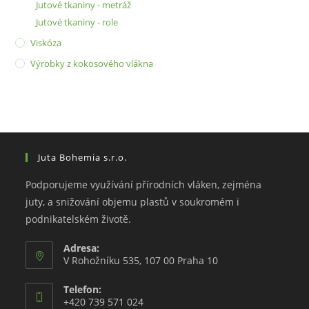
Jutové tkaniny - metráž
Jutové tkaniny - role
Viskóza
Výrobky z kokosového vlákna
Juta Bohemia s.r.o.
Podporujeme využívání přírodních vláken, zejména
juty, a snižování objemu plastů v soukromém i
podnikatelském životě.
Adresa:
V Rohožníku 535, 107 00 Praha 10
Telefon:
+420 739 571 024