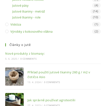
Jutové pásy
(4)
Jutové tkaniny - metráž
(14)
Jutové tkaniny - role
(10)
Viskóza
(1)
Výrobky z kokosového vlákna
(2)
Články o jutě
Nové produkty z biomasy:
5. 6. 2025
/
0 COMMENTS
Příklad použití jutové tkaniny 260 g / m2 v
čističce Asio
13. 4. 2024
/
0 COMMENTS
Jak správně používat agrotextilii
27. 4. 2023
/
0 COMMENTS