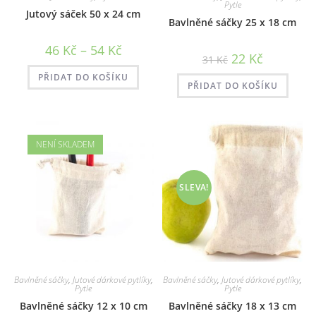
Pytle
Jutový sáček 50 x 24 cm
Bavlněné sáčky 25 x 18 cm
Rozpětí
46
Kč
–
54
Kč
Původní
Aktuální
22
Kč
cen:
31
Kč
cena
cena
46 Kč
byla:
je:
až
PŘIDAT DO KOŠÍKU
31 Kč.
22 Kč.
PŘIDAT DO KOŠÍKU
54 Kč
NENÍ SKLADEM
SLEVA!
Bavlněné sáčky
,
Jutové dárkové pytlíky
,
Bavlněné sáčky
,
Jutové dárkové pytlíky
,
Pytle
Pytle
Bavlněné sáčky 12 x 10 cm
Bavlněné sáčky 18 x 13 cm