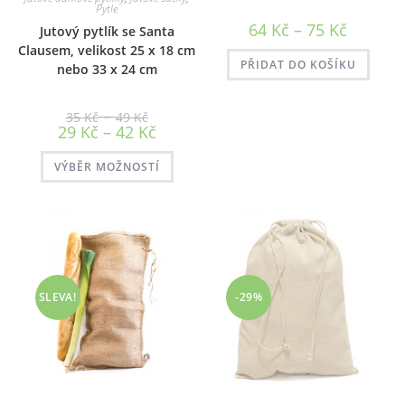
Pytle
Rozpětí
64
Kč
–
75
Kč
Jutový pytlík se Santa
cen:
Clausem, velikost 25 x 18 cm
64 Kč
až
PŘIDAT DO KOŠÍKU
nebo 33 x 24 cm
75 Kč
Rozpětí
–
35
Kč
49
Kč
cen:
Rozpětí
29
Kč
–
42
Kč
35 Kč
cen:
až
29 Kč
Tento
49 Kč
až
VÝBĚR MOŽNOSTÍ
produkt
42 Kč
má
více
variant.
Možnosti
lze
vybrat
na
stránce
produktu
SLEVA!
-29%