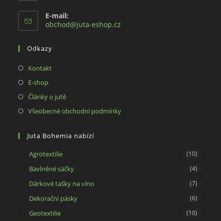
E-mail:
Opens
obchod@juta-eshop.cz
in
your
Odkazy
application
Opens
Kontakt
in
Opens
E-shop
a
in
Opens
Články o jutě
new
a
in
Opens
Všeobecné obchodní podmínky
tab
new
a
in
tab
new
a
Juta Bohemia nabízí
tab
new
Agrotextilie
(10)
tab
Bavlněné sáčky
(4)
Dárkové tašky na víno
(7)
Dekorační pásky
(6)
Geotextilie
(10)