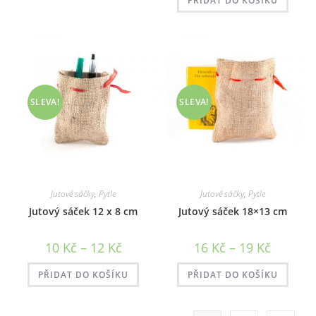
až
PŘIDAT DO KOŠÍKU
40 Kč
SLEVA!
SLEVA!
Jutové sáčky
,
Pytle
Jutové sáčky
,
Pytle
Jutový sáček 12 x 8 cm
Jutový sáček 18×13 cm
Rozpětí
Rozpětí
10
Kč
–
12
Kč
16
Kč
–
19
Kč
cen:
cen:
10 Kč
16 Kč
až
až
PŘIDAT DO KOŠÍKU
PŘIDAT DO KOŠÍKU
12 Kč
19 Kč