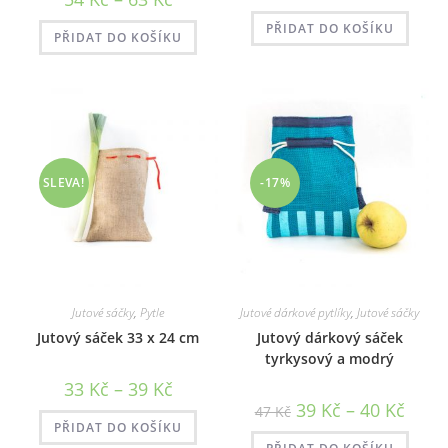
cen:
cen:
49 Kč
54 Kč
až
PŘIDAT DO KOŠÍKU
až
PŘIDAT DO KOŠÍKU
54 Kč
63 Kč
SLEVA!
-17%
Jutové sáčky
,
Pytle
Jutové dárkové pytlíky
,
Jutové sáčky
Jutový sáček 33 x 24 cm
Jutový dárkový sáček
tyrkysový a modrý
Rozpětí
33
Kč
–
39
Kč
cen:
Rozpět
39
Kč
–
40
Kč
47
Kč
33 Kč
cen:
až
PŘIDAT DO KOŠÍKU
39 Kč
39 Kč