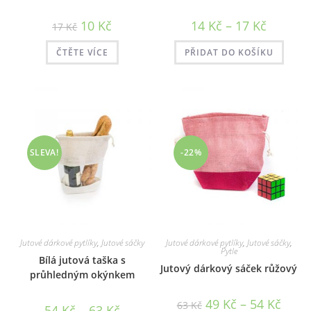
Původní
Aktuální
Rozpětí
10
Kč
14
Kč
–
17
Kč
17
Kč
cena
cena
cen:
byla:
je:
14 Kč
17 Kč.
10 Kč.
až
ČTĚTE VÍCE
PŘIDAT DO KOŠÍKU
17 Kč
SLEVA!
-22%
Jutové dárkové pytlíky
,
Jutové sáčky
Jutové dárkové pytlíky
,
Jutové sáčky
,
Pytle
Bílá jutová taška s
Jutový dárkový sáček růžový
průhledným okýnkem
Rozpět
49
Kč
–
54
Kč
63
Kč
Rozpětí
54
Kč
–
63
Kč