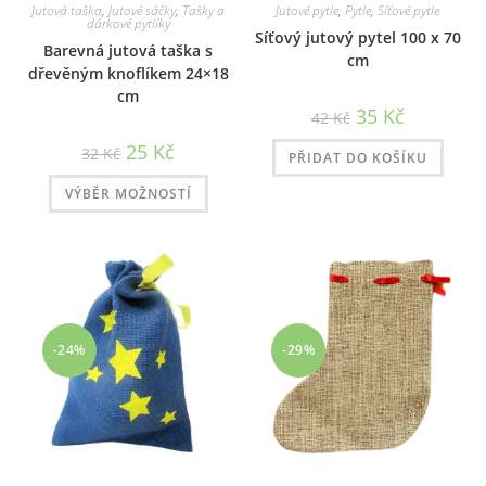
Jutová taška
,
Jutové sáčky
,
Tašky a
Jutové pytle
,
Pytle
,
Síťové pytle
dárkové pytlíky
Síťový jutový pytel 100 x 70
Barevná jutová taška s
cm
dřevěným knoflíkem 24×18
cm
Původní
Aktuální
35
Kč
42
Kč
cena
cena
byla:
je:
25
Kč
32
Kč
42 Kč.
35 Kč.
PŘIDAT DO KOŠÍKU
Tento
VÝBĚR MOŽNOSTÍ
produkt
má
více
variant.
Možnosti
lze
vybrat
na
stránce
produktu
-24%
-29%