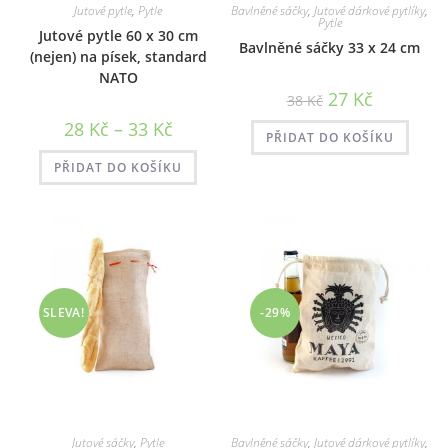
Jutové pytle
,
Pytle
Bavlněné sáčky
,
Jutové dárkové pytlíky
,
Pytle
Jutové pytle 60 x 30 cm
Bavlněné sáčky 33 x 24 cm
(nejen) na písek, standard
NATO
Původní
Aktuální
27
Kč
38
Kč
cena
cena
byla:
je:
Rozpětí
28
Kč
–
33
Kč
38 Kč.
27 Kč.
PŘIDAT DO KOŠÍKU
cen:
28 Kč
až
PŘIDAT DO KOŠÍKU
33 Kč
SLEVA!
-29%
Jutové sáčky
,
Pytle
Bavlněné sáčky
,
Jutové dárkové pytlíky
,