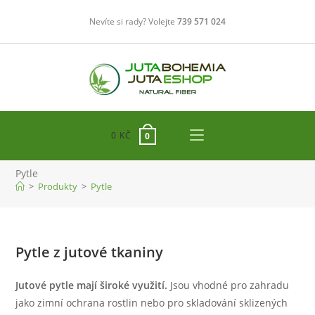
Přejít
Nevíte si rady? Volejte
739 571 024
k
obsahu
0
KČ
0
Pytle
>
Produkty
>
Pytle
Pytle z jutové tkaniny
Jutové pytle mají široké využití.
Jsou vhodné pro zahradu
jako zimní ochrana rostlin nebo pro skladování sklizených