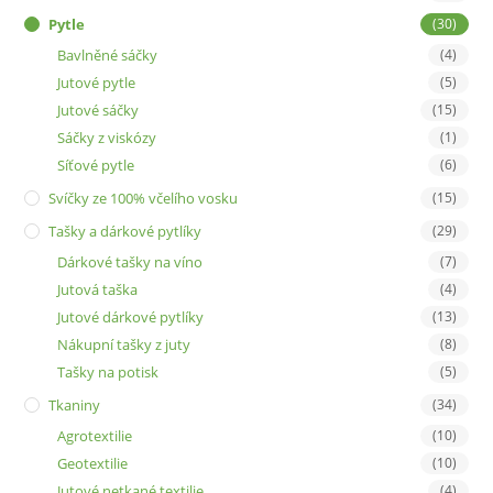
Pytle
(30)
Bavlněné sáčky
(4)
Jutové pytle
(5)
Jutové sáčky
(15)
Sáčky z viskózy
(1)
Síťové pytle
(6)
Svíčky ze 100% včelího vosku
(15)
Tašky a dárkové pytlíky
(29)
Dárkové tašky na víno
(7)
Jutová taška
(4)
Jutové dárkové pytlíky
(13)
Nákupní tašky z juty
(8)
Tašky na potisk
(5)
Tkaniny
(34)
Agrotextilie
(10)
Geotextilie
(10)
Jutové netkané textilie
(4)