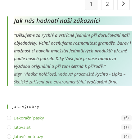
1
2
Jak nás hodnotí naši zákazníci
"Děkujeme za rychlé a vstřícné jednání při doručování naší
objednávky. Velmi oceňujeme rozmanitost gramáže, barev i
možnost si navolit množství jednotlivých produktů přesně
podle našich potřeb. Díky Vaší jutě je naše táborová
výzdoba originální a při tom šetrná k přírodě."
Mgr. Vlaďka Kolářová, vedoucí pracoviště Rychta - Lipka –
školské zařízení pro environmentální vzdělávání Brno
Juta výrobky
Dekorační pásky
(6)
Jutová síť
(1)
Jutové motouzy
(4)