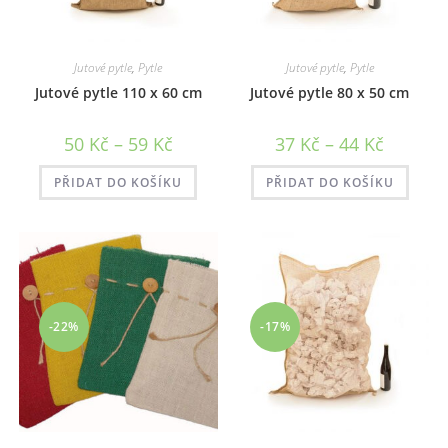
Jutové pytle
,
Pytle
Jutové pytle
,
Pytle
Jutové pytle 110 x 60 cm
Jutové pytle 80 x 50 cm
Rozpětí
Rozpětí
50
Kč
–
59
Kč
37
Kč
–
44
Kč
cen:
cen:
50 Kč
37 Kč
až
až
PŘIDAT DO KOŠÍKU
PŘIDAT DO KOŠÍKU
59 Kč
44 Kč
-22%
-17%