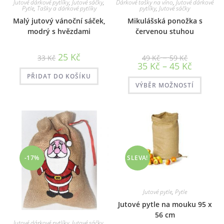
Jutové dárkové pytlíky
,
Jutové sáčky
,
Dárkové tašky na víno
,
Jutové dárkové
Pytle
,
Tašky a dárkové pytlíky
pytlíky
,
Jutové sáčky
Malý jutový vánoční sáček,
Mikulášská ponožka s
modrý s hvězdami
červenou stuhou
Původní
Aktuální
Rozpětí
25
Kč
–
33
Kč
49
Kč
59
Kč
cena
cena
cen:
Rozpětí
35
Kč
–
45
Kč
byla:
je:
49 Kč
cen:
33 Kč.
25 Kč.
až
PŘIDAT DO KOŠÍKU
35 Kč
Tento
59 Kč
až
VÝBĚR MOŽNOSTÍ
produk
45 Kč
má
více
variant
Možno
lze
vybrat
na
stránc
produ
-17%
SLEVA!
Jutové pytle
,
Pytle
Jutové pytle na mouku 95 x
56 cm
Jutové dárkové pytlíky
,
Jutové sáčky
,