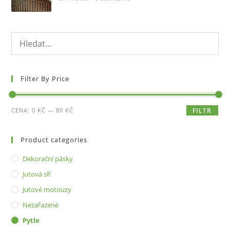
Filter By Price
Minimální
Maximální
CENA:
0 KČ
—
80 KČ
FILTR
cena
cena
Product categories
Dekorační pásky
Jutová síť
Jutové motouzy
Nezařazené
Pytle