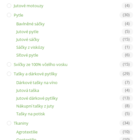
Jutové motouzy
(4)
Pytle
(30)
Bavlněné sáčky
(4)
Jutové pytle
(5)
Jutové sáčky
(15)
Sáčky z viskózy
(1)
Síťové pytle
(6)
Svíčky ze 100% včelího vosku
(15)
Tašky a dárkové pytlíky
(29)
Dárkové tašky na víno
(7)
Jutová taška
(4)
Jutové dárkové pytlíky
(13)
Nákupní tašky z juty
(8)
Tašky na potisk
(5)
Tkaniny
(34)
Agrotextilie
(10)
Geotextilie
(10)