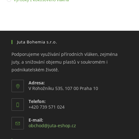
Juta Bohemia s.r.o.
Podporujeme využívání přírodních vláken, zejména
juty, a snižování objemu plastů v soukromém i
podnikatelském životě.
Adresa:
V Rohožníku 535, 107 00 Praha 10
Telefon:
+420 739 571 024
E-mail:
Opens
obchod@juta-eshop.cz
in
your