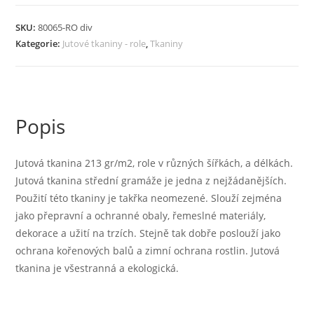
213
g/m2,
SKU:
80065-RO div
role
Kategorie:
Jutové tkaniny - role
,
Tkaniny
v
různých
šířkách
a
Popis
délkách
množství
Jutová tkanina 213 gr/m2, role v různých šířkách, a délkách.
Jutová tkanina střední gramáže je jedna z nejžádanějších.
Použití této tkaniny je takřka neomezené. Slouží zejména
jako přepravní a ochranné obaly, řemeslné materiály,
dekorace a užití na trzích. Stejně tak dobře poslouží jako
ochrana kořenových balů a zimní ochrana rostlin. Jutová
tkanina je všestranná a ekologická.