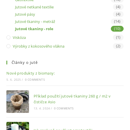
Jutové netkané textilie
(4)
Jutové pásy
(4)
Jutové tkaniny - metráž
(14)
Jutové tkaniny - role
(10)
Viskóza
(1)
Výrobky z kokosového vlákna
(2)
Články o jutě
Nové produkty z biomasy:
5. 6. 2025
/
0 COMMENTS
Příklad použití jutové tkaniny 260 g / m2 v
čističce Asio
13. 4. 2024
/
0 COMMENTS