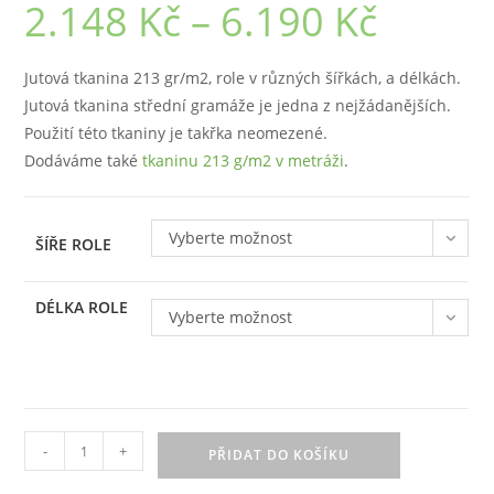
2.148
Kč
–
6.190
Kč
Rozpětí
cen:
2.148 Kč
až
6.190 Kč
Jutová tkanina 213 gr/m2, role v různých šířkách, a délkách.
Jutová tkanina střední gramáže je jedna z nejžádanějších.
Použití této tkaniny je takřka neomezené.
Dodáváme také
tkaninu 213 g/m2 v metráži
.
Vyberte možnost
ŠÍŘE ROLE
DÉLKA ROLE
Vyberte možnost
Jutová
-
+
PŘIDAT DO KOŠÍKU
tkanina