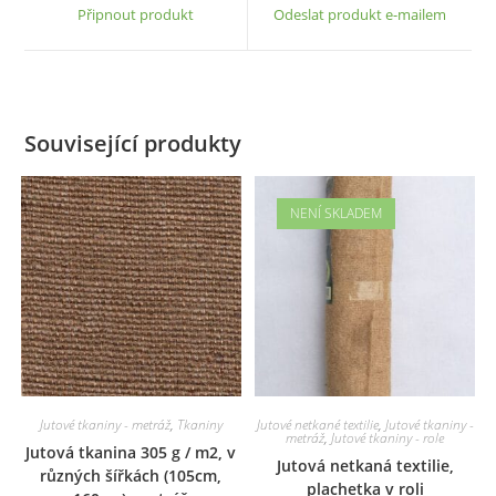
a
a
Připnout produkt
Odeslat produkt e-mailem
new
new
window
window
Související produkty
NENÍ SKLADEM
Jutové tkaniny - metráž
,
Tkaniny
Jutové netkané textilie
,
Jutové tkaniny -
metráž
,
Jutové tkaniny - role
Jutová tkanina 305 g / m2, v
Jutová netkaná textilie,
různých šířkách (105cm,
plachetka v roli