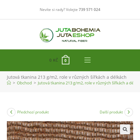
Přejít
Nevíte si rady? Volejte
739 571 024
k
obsahu
0
KČ
0
Jutová tkanina 213 g/m2, role v různých šířkách a délkách
>
Obchod
>
Jutová tkanina 213 g/m2, role v různých šířkách a délká
Předchozí produkt
Další produkt
🔍