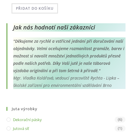
cen:
190 Kč
až
PŘIDAT DO KOŠÍKU
237 Kč
Jak nás hodnotí naši zákazníci
"Děkujeme za rychlé a vstřícné jednání při doručování naší
objednávky. Velmi oceňujeme rozmanitost gramáže, barev i
možnost si navolit množství jednotlivých produktů přesně
podle našich potřeb. Díky Vaší jutě je naše táborová
výzdoba originální a při tom šetrná k přírodě."
Mgr. Vlaďka Kolářová, vedoucí pracoviště Rychta - Lipka –
školské zařízení pro environmentální vzdělávání Brno
Juta výrobky
Dekorační pásky
(6)
Jutová síť
(1)