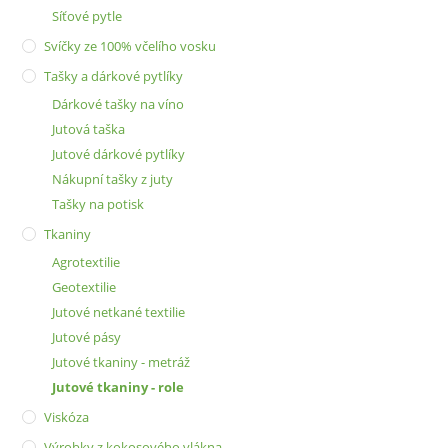
Síťové pytle
Svíčky ze 100% včelího vosku
Tašky a dárkové pytlíky
Dárkové tašky na víno
Jutová taška
Jutové dárkové pytlíky
Nákupní tašky z juty
Tašky na potisk
Tkaniny
Agrotextilie
Geotextilie
Jutové netkané textilie
Jutové pásy
Jutové tkaniny - metráž
Jutové tkaniny - role
Viskóza
Výrobky z kokosového vlákna