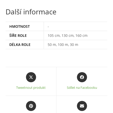
Další informace
HMOTNOST
-
ŠÍŘE ROLE
105 cm, 130 cm, 160 cm
DÉLKA ROLE
50 m, 100 m, 30 m
Opens
Opens
in
in
a
a
Tweetnout produkt
Sdílet na Facebooku
new
new
window
window
Opens
Opens
in
in