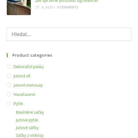
Jak správně používat agrotextilii
27. 4. 2023
/
0 COMMENTS
Product categories
Dekorační pásky
Jutová síť
Jutové motouzy
Nezařazené
Pytle
Bavlněné sáčky
Jutové pytle
Jutové sáčky
Sáčky z viskózy