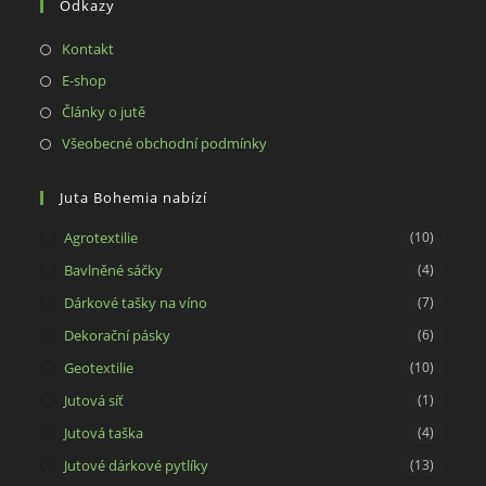
Odkazy
application
Opens
Kontakt
in
Opens
E-shop
a
in
Opens
Články o jutě
new
a
in
Opens
Všeobecné obchodní podmínky
tab
new
a
in
tab
new
a
Juta Bohemia nabízí
tab
new
Agrotextilie
(10)
tab
Bavlněné sáčky
(4)
Dárkové tašky na víno
(7)
Dekorační pásky
(6)
Geotextilie
(10)
Jutová síť
(1)
Jutová taška
(4)
Jutové dárkové pytlíky
(13)