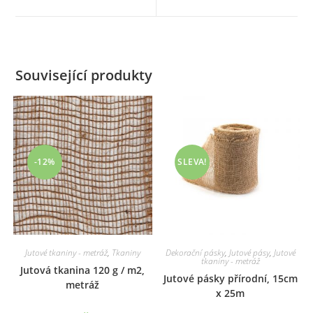
new
new
window
window
Související produkty
-12%
SLEVA!
Jutové tkaniny - metráž
,
Tkaniny
Dekorační pásky
,
Jutové pásy
,
Jutové
tkaniny - metráž
Jutová tkanina 120 g / m2,
Jutové pásky přírodní, 15cm
metráž
x 25m