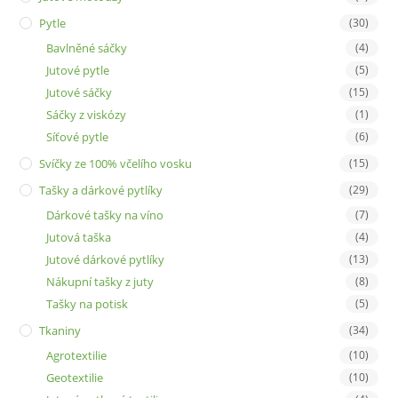
Pytle
(30)
Bavlněné sáčky
(4)
Jutové pytle
(5)
Jutové sáčky
(15)
Sáčky z viskózy
(1)
Síťové pytle
(6)
Svíčky ze 100% včelího vosku
(15)
Tašky a dárkové pytlíky
(29)
Dárkové tašky na víno
(7)
Jutová taška
(4)
Jutové dárkové pytlíky
(13)
Nákupní tašky z juty
(8)
Tašky na potisk
(5)
Tkaniny
(34)
Agrotextilie
(10)
Geotextilie
(10)