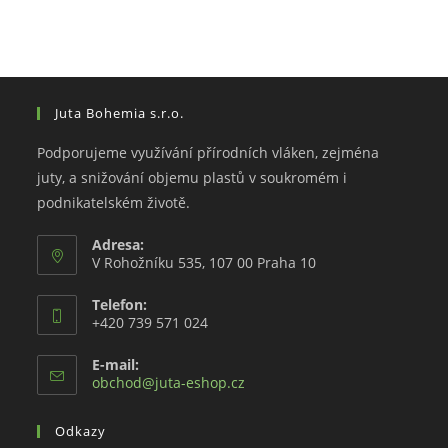
Juta Bohemia s.r.o.
Podporujeme využívání přírodních vláken, zejména
juty, a snižování objemu plastů v soukromém i
podnikatelském životě.
Adresa:
V Rohožníku 535, 107 00 Praha 10
Telefon:
+420 739 571 024
E-mail:
Opens
obchod@juta-eshop.cz
in
your
Odkazy
application