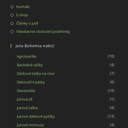
Opens
Kontakt
in
Opens
E-shop
a
in
Opens
Články o jutě
new
a
in
Opens
Všeobecné obchodní podmínky
tab
new
a
in
tab
new
a
Juta Bohemia nabízí
tab
new
Agrotextilie
(10)
tab
Bavlněné sáčky
(4)
Dárkové tašky na víno
(7)
Dekorační pásky
(6)
Geotextilie
(10)
Jutová síť
(1)
Jutová taška
(4)
Jutové dárkové pytlíky
(13)
Jutové motouzy
(4)