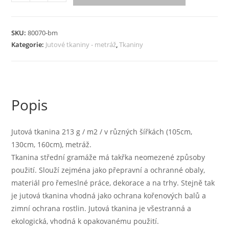
tkanina
213
g
SKU:
80070-bm
/
Kategorie:
Jutové tkaniny - metráž
,
Tkaniny
m2
/
v
různých
Popis
šířkách
(105cm,
130cm,
Jutová tkanina 213 g / m2 / v různých šířkách (105cm,
160cm),
130cm, 160cm), metráž.
metráž
Tkanina střední gramáže má takřka neomezené způsoby
množství
použití. Slouží zejména jako přepravní a ochranné obaly,
materiál pro řemeslné práce, dekorace a na trhy. Stejně tak
je jutová tkanina vhodná jako ochrana kořenových balů a
zimní ochrana rostlin. Jutová tkanina je všestranná a
ekologická, vhodná k opakovanému použití.