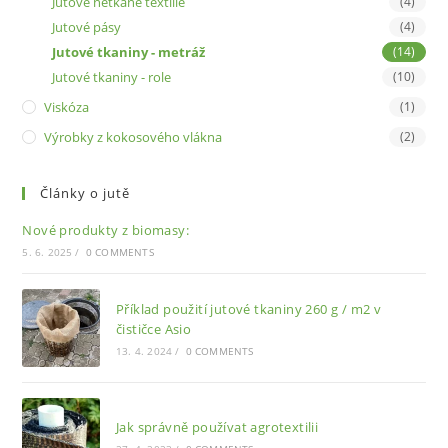
Jutové netkané textilie
(4)
Jutové pásy
(4)
Jutové tkaniny - metráž
(14)
Jutové tkaniny - role
(10)
Viskóza
(1)
Výrobky z kokosového vlákna
(2)
Články o jutě
Nové produkty z biomasy:
5. 6. 2025
/
0 COMMENTS
Příklad použití jutové tkaniny 260 g / m2 v
čističce Asio
13. 4. 2024
/
0 COMMENTS
Jak správně používat agrotextilii