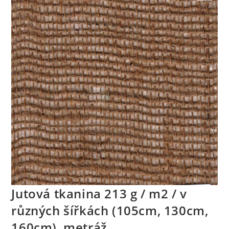
🔍
Jutová tkanina 213 g / m2 / v
různých šířkách (105cm, 130cm,
160cm), metráž