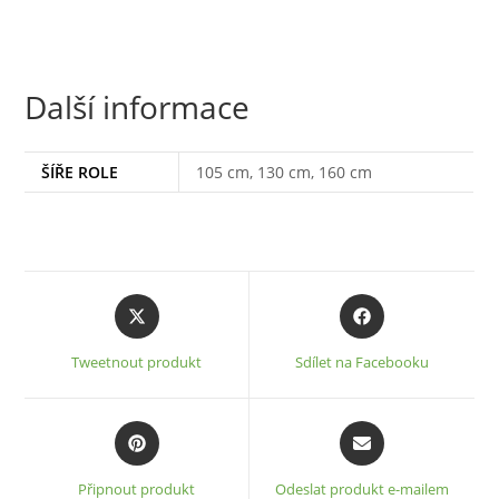
Další informace
ŠÍŘE ROLE
105 cm, 130 cm, 160 cm
Opens
Opens
in
in
a
a
Tweetnout produkt
Sdílet na Facebooku
new
new
window
window
Opens
Opens
in
in
a
a
Připnout produkt
Odeslat produkt e-mailem