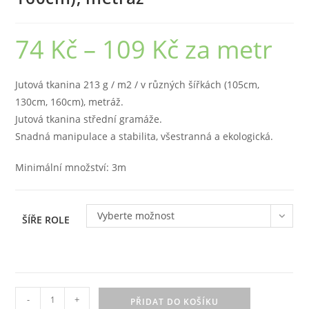
74
Kč
–
109
Kč
za metr
Rozpětí
cen:
74 Kč
až
109 Kč
Jutová tkanina 213 g / m2 / v různých šířkách (105cm,
130cm, 160cm), metráž.
Jutová tkanina střední gramáže.
Snadná manipulace a stabilita, všestranná a ekologická.
Minimální množství: 3m
Vyberte možnost
ŠÍŘE ROLE
Jutová
-
+
PŘIDAT DO KOŠÍKU