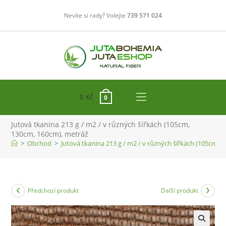
Přejít
Nevíte si rady? Volejte
739 571 024
k
obsahu
0
KČ
0
Jutová tkanina 213 g / m2 / v různých šířkách (105cm,
130cm, 160cm), metráž
>
Obchod
>
Jutová tkanina 213 g / m2 / v různých šířkách (105cm, 
Předchozí produkt
Další produkt