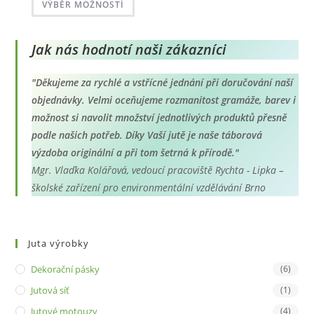
až
VÝBĚR MOŽNOSTÍ
produkt
4.830 Kč
má
více
variant.
Možnosti
Jak nás hodnotí naši zákazníci
lze
vybrat
na
"Děkujeme za rychlé a vstřícné jednání při doručování naší
stránce
produktu
objednávky. Velmi oceňujeme rozmanitost gramáže, barev i
možnost si navolit množství jednotlivých produktů přesně
podle našich potřeb. Díky Vaší jutě je naše táborová
výzdoba originální a při tom šetrná k přírodě."
Mgr. Vlaďka Kolářová, vedoucí pracoviště Rychta - Lipka –
školské zařízení pro environmentální vzdělávání Brno
Juta výrobky
Dekorační pásky
(6)
Jutová síť
(1)
Jutové motouzy
(4)