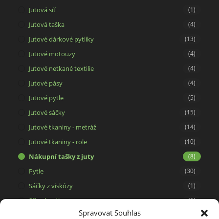
Jutová síť
(1)
Jutová taška
(4)
Jutové dárkové pytlíky
(13)
Jutové motouzy
(4)
Jutové netkané textilie
(4)
Jutové pásy
(4)
Jutové pytle
(5)
Jutové sáčky
(15)
Jutové tkaniny - metráž
(14)
Jutové tkaniny - role
(10)
Nákupní tašky z juty
(8)
Pytle
(30)
Sáčky z viskózy
(1)
Síťové pytle
(6)
Spravovat Souhlas
Svíčky ze 100% včelího vosku
(15)