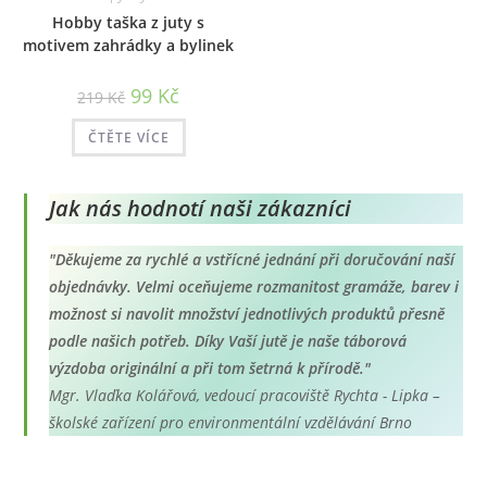
Hobby taška z juty s
motivem zahrádky a bylinek
Původní
Aktuální
99
Kč
219
Kč
cena
cena
byla:
je:
219 Kč.
99 Kč.
ČTĚTE VÍCE
Jak nás hodnotí naši zákazníci
"Děkujeme za rychlé a vstřícné jednání při doručování naší
objednávky. Velmi oceňujeme rozmanitost gramáže, barev i
možnost si navolit množství jednotlivých produktů přesně
podle našich potřeb. Díky Vaší jutě je naše táborová
výzdoba originální a při tom šetrná k přírodě."
Mgr. Vlaďka Kolářová, vedoucí pracoviště Rychta - Lipka –
školské zařízení pro environmentální vzdělávání Brno