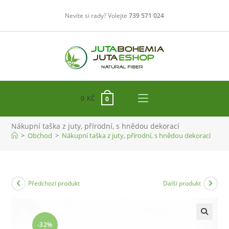
Přejít
Nevíte si rady? Volejte
739 571 024
k
obsahu
0
KČ
0
Nákupní taška z juty, přírodní, s hnědou dekorací
>
Obchod
>
Nákupní taška z juty, přírodní, s hnědou dekorací
Předchozí produkt
Další produkt
-32%
🔍