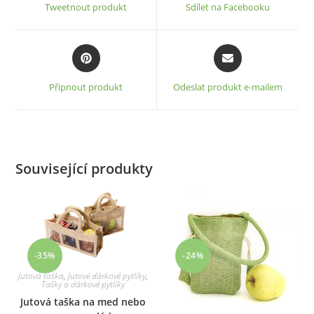
a
a
Tweetnout produkt
Sdílet na Facebooku
new
new
window
window
Opens
Opens
in
in
a
a
Připnout produkt
Odeslat produkt e-mailem
new
new
window
window
Související produkty
-35%
-24%
Jutová taška
,
Jutové dárkové pytlíky
,
Tašky a dárkové pytlíky
Jutová taška na med nebo