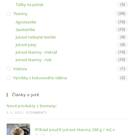
Tašky na potisk
(5)
Tkaniny
(34)
Agrotextilie
(10)
Geotextilie
(10)
Jutové netkané textilie
(4)
Jutové pásy
(4)
Jutové tkaniny - metráž
(14)
Jutové tkaniny - role
(10)
Viskóza
(1)
Výrobky z kokosového vlákna
(2)
Články o jutě
Nové produkty z biomasy:
5. 6. 2025
/
0 COMMENTS
Příklad použití jutové tkaniny 260 g / m2 v