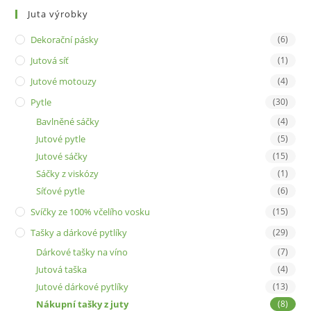
Juta výrobky
Dekorační pásky
(6)
Jutová síť
(1)
Jutové motouzy
(4)
Pytle
(30)
Bavlněné sáčky
(4)
Jutové pytle
(5)
Jutové sáčky
(15)
Sáčky z viskózy
(1)
Síťové pytle
(6)
Svíčky ze 100% včelího vosku
(15)
Tašky a dárkové pytlíky
(29)
Dárkové tašky na víno
(7)
Jutová taška
(4)
Jutové dárkové pytlíky
(13)
Nákupní tašky z juty
(8)