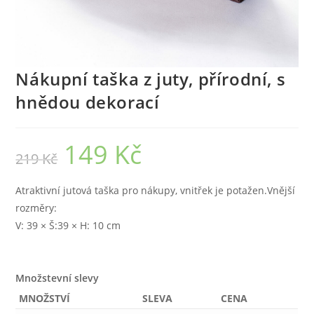
Nákupní taška z juty, přírodní, s
hnědou dekorací
149
Kč
Původní
Aktuální
219
Kč
cena
cena
byla:
je:
219 Kč.
149 Kč.
Atraktivní jutová taška pro nákupy, vnitřek je potažen.Vnější
rozměry:
V: 39 × Š:39 × H: 10 cm
Množstevní slevy
MNOŽSTVÍ
SLEVA
CENA