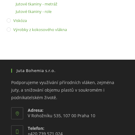
Jutové tkaniny - metráž
Jutové tkaniny - role
Viskóza
Výrobky z kokosového vlákna
Juta Bohemia s.r.o.
Podporujeme využívání přírodních vláken, zejména
juty, a snižování objemu plastů v soukromém i
podnikatelském životě.
Adresa:
V Rohožníku 535, 107 00 Praha 10
Telefon:
+420 739 571 024