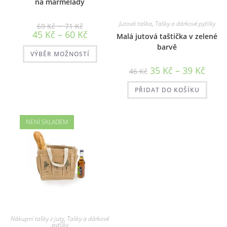
na marmelády
Rozpětí
–
Jutová taška
,
Tašky a dárkové pytlíky
69
Kč
71
Kč
cen:
Rozpětí
45
Kč
–
60
Kč
Malá jutová taštička v zelené
69 Kč
cen:
až
45 Kč
barvě
Tento
71 Kč
až
VÝBĚR MOŽNOSTÍ
produkt
60 Kč
má
Rozpět
více
35
Kč
–
39
Kč
46
Kč
cen:
variant.
35 Kč
Možnosti
až
lze
PŘIDAT DO KOŠÍKU
39 Kč
vybrat
na
stránce
produktu
NENÍ SKLADEM
Nákupní tašky z juty
,
Tašky a dárkové
pytlíky