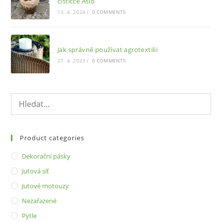
čističce Asio
13. 4. 2024
/
0 COMMENTS
Jak správně používat agrotextilii
27. 4. 2023
/
0 COMMENTS
Product categories
Dekorační pásky
Jutová síť
Jutové motouzy
Nezařazené
Pytle