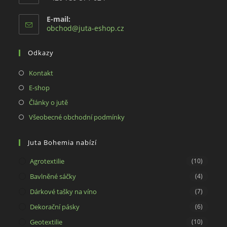
E-mail:
Opens
obchod@juta-eshop.cz
in
your
Odkazy
application
Opens
Kontakt
in
Opens
E-shop
a
in
Opens
Články o jutě
new
a
in
Opens
Všeobecné obchodní podmínky
tab
new
a
in
tab
new
a
Juta Bohemia nabízí
tab
new
Agrotextilie
(10)
tab
Bavlněné sáčky
(4)
Dárkové tašky na víno
(7)
Dekorační pásky
(6)
Geotextilie
(10)