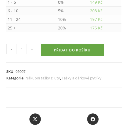
1 - 5
0%
149
Kč
6 - 10
5%
208
Kč
11 - 24
10%
197
Kč
25 +
20%
175
Kč
Nákupní
-
+
PŘIDAT DO KOŠÍKU
taška
z
juty,
SKU:
95007
přírodní,
Kategorie:
Nákupní tašky z juty
,
Tašky a dárkové pytlíky
s
hnědou
dekorací
množství
Opens
Opens
in
in