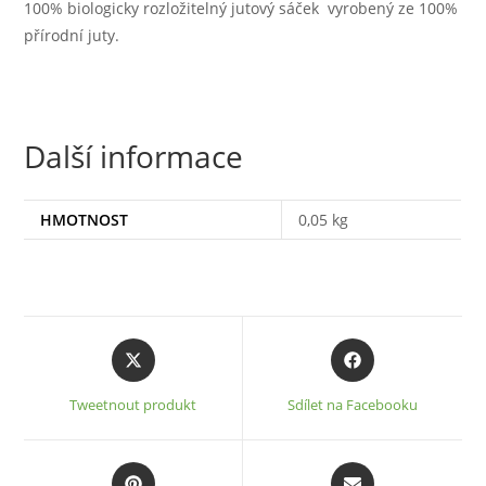
100% biologicky rozložitelný jutový sáček vyrobený ze 100%
přírodní juty.
Další informace
HMOTNOST
0,05 kg
Opens
Opens
in
in
a
a
Tweetnout produkt
Sdílet na Facebooku
new
new
window
window
Opens
Opens