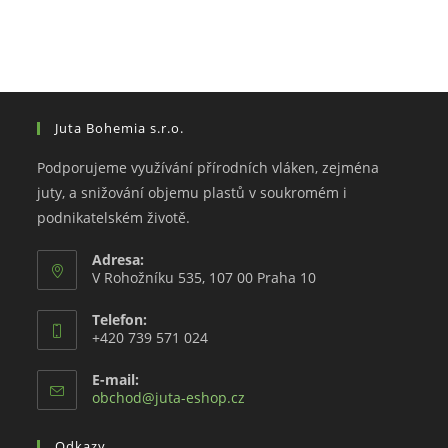
Juta Bohemia s.r.o.
Podporujeme využívání přírodních vláken, zejména
juty, a snižování objemu plastů v soukromém i
podnikatelském životě.
Adresa:
V Rohožníku 535, 107 00 Praha 10
Telefon:
+420 739 571 024
E-mail:
Opens
obchod@juta-eshop.cz
in
your
Odkazy