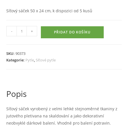
byla:
je:
34 Kč.
20 Kč.
Síťový sáček 50 x 24 cm, k dispozici od 5 kusů
Síťový
-
+
PŘIDAT DO KOŠÍKU
sáček
50
x
SKU:
90373
24
Kategorie:
Pytle
,
Síťové pytle
cm
množství
Popis
Síťový sáček vyrobený z velmi lehké stejnoměrné tkaniny z
jutového pletivana na skaldování a jako dekorativní
neobvyklé dárkové balení. Vhodné pro balení potravin.