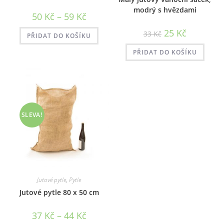
modrý s hvězdami
Rozpětí
50
Kč
–
59
Kč
cen:
50 Kč
Původní
Aktuální
25
Kč
33
Kč
až
PŘIDAT DO KOŠÍKU
cena
cena
59 Kč
byla:
je:
33 Kč.
25 Kč.
PŘIDAT DO KOŠÍKU
SLEVA!
Jutové pytle
,
Pytle
Jutové pytle 80 x 50 cm
Rozpětí
37
Kč
–
44
Kč
cen: