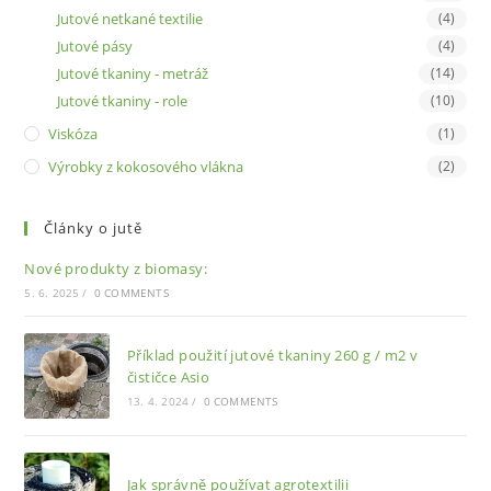
Jutové netkané textilie
(4)
Jutové pásy
(4)
Jutové tkaniny - metráž
(14)
Jutové tkaniny - role
(10)
Viskóza
(1)
Výrobky z kokosového vlákna
(2)
Články o jutě
Nové produkty z biomasy:
5. 6. 2025
/
0 COMMENTS
Příklad použití jutové tkaniny 260 g / m2 v
čističce Asio
13. 4. 2024
/
0 COMMENTS
Jak správně používat agrotextilii