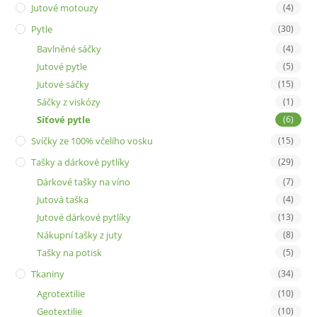
Jutové motouzy
(4)
Pytle
(30)
Bavlněné sáčky
(4)
Jutové pytle
(5)
Jutové sáčky
(15)
Sáčky z viskózy
(1)
Síťové pytle
(6)
Svíčky ze 100% včelího vosku
(15)
Tašky a dárkové pytlíky
(29)
Dárkové tašky na víno
(7)
Jutová taška
(4)
Jutové dárkové pytlíky
(13)
Nákupní tašky z juty
(8)
Tašky na potisk
(5)
Tkaniny
(34)
Agrotextilie
(10)
Geotextilie
(10)