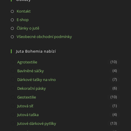
application
Opens
Kontakt
in
Opens
E-shop
a
in
Opens
Články o jutě
new
a
in
Opens
Všeobecné obchodní podmínky
tab
new
a
in
tab
new
a
Juta Bohemia nabízí
tab
new
Agrotextilie
(10)
tab
Bavlněné sáčky
(4)
Dárkové tašky na víno
(7)
Dekorační pásky
(6)
Geotextilie
(10)
Jutová síť
(1)
Jutová taška
(4)
Jutové dárkové pytlíky
(13)