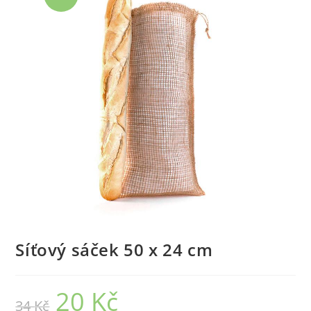
Síťový sáček 50 x 24 cm
20
Kč
Původní
Aktuální
34
Kč
cena
cena