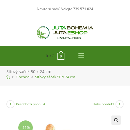
Přejít
Nevíte si rady? Volejte
739 571 024
k
obsahu
0
KČ
0
Síťový sáček 50 x 24 cm
>
Obchod
>
Síťový sáček 50 x 24 cm
Předchozí produkt
Další produkt
-41%
🔍