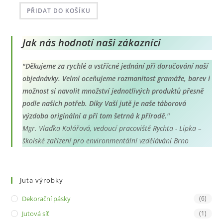
37 Kč
až
PŘIDAT DO KOŠÍKU
44 Kč
Jak nás hodnotí naši zákazníci
"Děkujeme za rychlé a vstřícné jednání při doručování naší
objednávky. Velmi oceňujeme rozmanitost gramáže, barev i
možnost si navolit množství jednotlivých produktů přesně
podle našich potřeb. Díky Vaší jutě je naše táborová
výzdoba originální a při tom šetrná k přírodě."
Mgr. Vlaďka Kolářová, vedoucí pracoviště Rychta - Lipka –
školské zařízení pro environmentální vzdělávání Brno
Juta výrobky
Dekorační pásky
(6)
Jutová síť
(1)