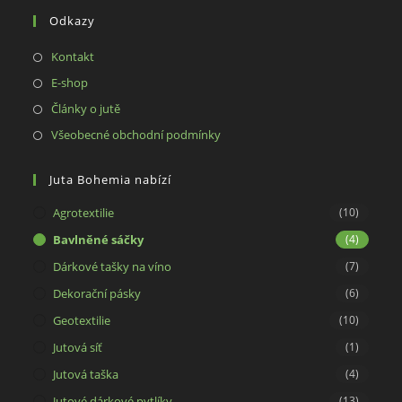
your
Odkazy
application
Opens
Kontakt
in
Opens
E-shop
a
in
Opens
Články o jutě
new
a
in
Opens
Všeobecné obchodní podmínky
tab
new
a
in
tab
new
a
Juta Bohemia nabízí
tab
new
Agrotextilie
(10)
tab
Bavlněné sáčky
(4)
Dárkové tašky na víno
(7)
Dekorační pásky
(6)
Geotextilie
(10)
Jutová síť
(1)
Jutová taška
(4)
Jutové dárkové pytlíky
(13)