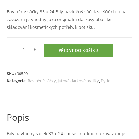
byla:
je:
38 Kč.
27 Kč.
Bavlněné sáčky 33 x 24 Bílý bavlněný sáček se šňůrkou na
zavázání je vhodný jako originální dárkový obal, ke
skladování kosmetických potřeb, k potisku.
Bavlněné
-
+
PŘIDAT DO KOŠÍKU
sáčky
33
x
SKU:
90520
24
Kategorie:
Bavlněné sáčky
,
Jutové dárkové pytlíky
,
Pytle
cm
množství
Popis
Bílý bavlněný sáček 33 x 24 cm se šňůrkou na zavázání je