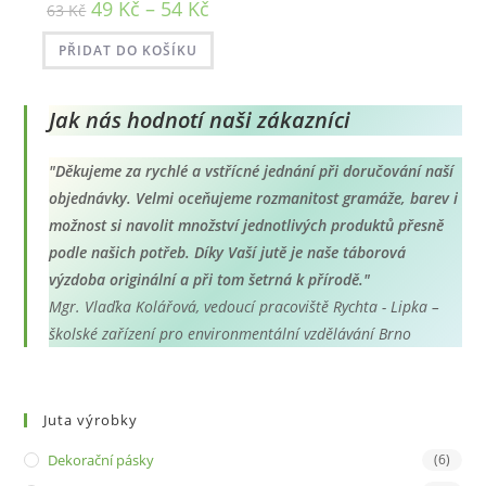
Rozpětí
49
Kč
–
54
Kč
63
Kč
cen:
49 Kč
až
PŘIDAT DO KOŠÍKU
54 Kč
Jak nás hodnotí naši zákazníci
"Děkujeme za rychlé a vstřícné jednání při doručování naší
objednávky. Velmi oceňujeme rozmanitost gramáže, barev i
možnost si navolit množství jednotlivých produktů přesně
podle našich potřeb. Díky Vaší jutě je naše táborová
výzdoba originální a při tom šetrná k přírodě."
Mgr. Vlaďka Kolářová, vedoucí pracoviště Rychta - Lipka –
školské zařízení pro environmentální vzdělávání Brno
Juta výrobky
Dekorační pásky
(6)