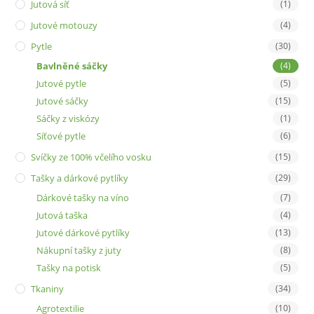
Jutová síť
(1)
Jutové motouzy
(4)
Pytle
(30)
Bavlněné sáčky
(4)
Jutové pytle
(5)
Jutové sáčky
(15)
Sáčky z viskózy
(1)
Síťové pytle
(6)
Svíčky ze 100% včelího vosku
(15)
Tašky a dárkové pytlíky
(29)
Dárkové tašky na víno
(7)
Jutová taška
(4)
Jutové dárkové pytlíky
(13)
Nákupní tašky z juty
(8)
Tašky na potisk
(5)
Tkaniny
(34)
Agrotextilie
(10)