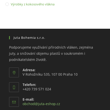
Výrobky z kokosového vlákna
Juta Bohemia s.r.o.
Podporujeme využívání přírodních vláken, zejména
juty, a snižování objemu plastů v soukromém i
podnikatelském životě.
Adresa:
V Rohožníku 535, 107 00 Praha 10
Telefon:
+420 739 571 024
E-mail:
Opens
obchod@juta-eshop.cz
in