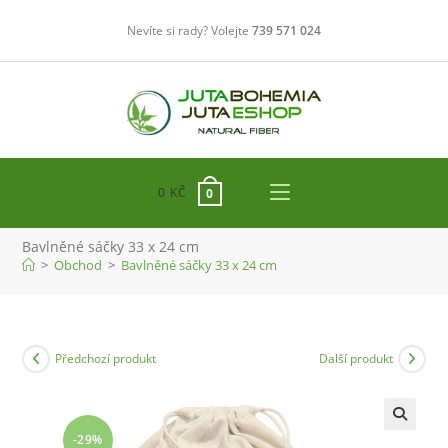
Přejít
Nevíte si rady? Volejte
739 571 024
k
obsahu
0
KČ
0
Bavlněné sáčky 33 x 24 cm
>
Obchod
>
Bavlněné sáčky 33 x 24 cm
Předchozí produkt
Další produkt
-29%
🔍