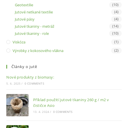
Geotextilie
(10)
Jutové netkané textilie
(4)
Jutové pásy
(4)
Jutové tkaniny - metráž
(14)
Jutové tkaniny - role
(10)
Viskóza
(1)
Výrobky z kokosového vlákna
(2)
Články o jutě
Nové produkty z biomasy:
5. 6. 2025
/
0 COMMENTS
Příklad použití jutové tkaniny 260 g / m2 v
čističce Asio
13. 4. 2024
/
0 COMMENTS