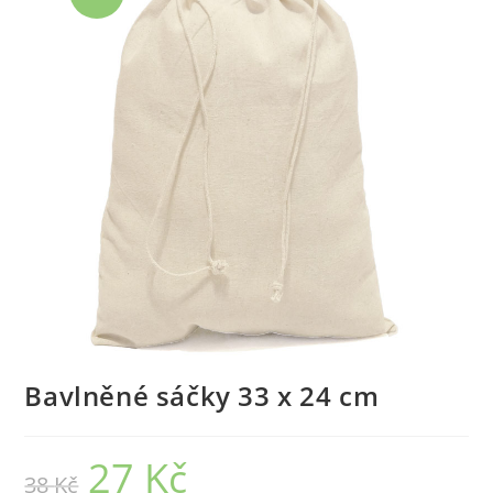
Bavlněné sáčky 33 x 24 cm
27
Kč
Původní
Aktuální
38
Kč
cena
cena