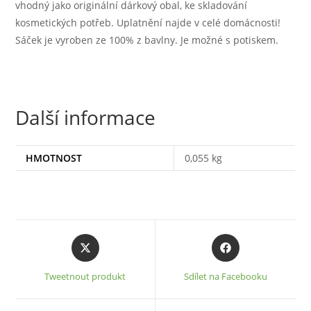
vhodný jako originální dárkový obal, ke skladování
kosmetických potřeb. Uplatnění najde v celé domácnosti!
Sáček je vyroben ze 100% z bavlny. Je možné s potiskem.
Další informace
HMOTNOST
0,055 kg
Opens
Opens
in
in
a
a
Tweetnout produkt
Sdílet na Facebooku
new
new
window
window