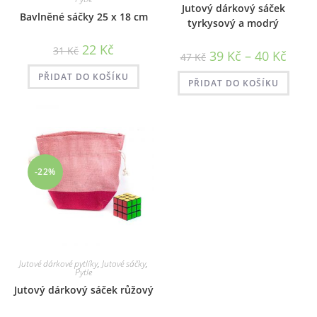
Jutový dárkový sáček
Bavlněné sáčky 25 x 18 cm
tyrkysový a modrý
Původní
Aktuální
22
Kč
31
Kč
Rozpět
39
Kč
–
40
Kč
cena
cena
47
Kč
cen:
byla:
je:
39 Kč
31 Kč.
22 Kč.
PŘIDAT DO KOŠÍKU
až
PŘIDAT DO KOŠÍKU
40 Kč
-22%
Jutové dárkové pytlíky
,
Jutové sáčky
,
Pytle
Jutový dárkový sáček růžový