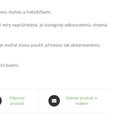
ovou stuhou a hvězdičkami.
né míry neprůhledná. Je biologicky odbouratelná, vhodná
 je možné znovu použít, přinesou tak obdarovanému
ční balení.
ns
Opens
Připnout
Odeslat produkt e-
produkt
mailem
in
a
new
ow
window