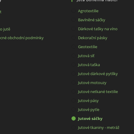
Agrotextilie
Opens
t
in
Opens
Bavlněné sáčky
a
in
Opens
Dárkové tašky na víno
o jutě
new
a
in
Opens
cné obchodní podmínky
Dekorační pásky
tab
new
a
in
Geotextilie
tab
new
a
Jutová síť
tab
new
Jutová taška
tab
Jutové dárkové pytlíky
Jutové motouzy
Jutové netkané textilie
Jutové pásy
Jutové pytle
Jutové sáčky
Jutové tkaniny - metráž