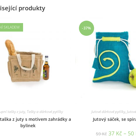
isející produkty
NÍ SKLADEM
-37%
pní tašky z juty
,
Tašky a dárkové pytlíky
Jutové dárkové pytlíky
,
Jutov
taška z juty s motivem zahrádky a
Jutový sáček, se spi
bylinek
37
Kč
–
50
59
Kč