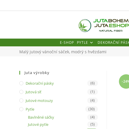
Přejít
k
obsahu
E-SHOP
PYTLE
DEKORAČNÍ PÁS
Malý jutový vánoční sáček, modrý s hvězdami
Juta výrobky
-24
Dekorační pásky
(6)
Jutová síť
(1)
Jutové motouzy
(4)
Pytle
(30)
Bavlněné sáčky
(4)
Jutové pytle
(5)