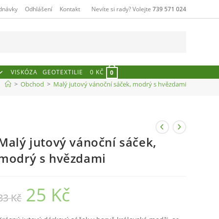
dnávky
Odhlášení
Kontakt
Nevíte si rady? Volejte
739 571 024
VISKÓZA
GEOTEXTILIE
0
KČ
0
>
Obchod
>
Malý jutový vánoční sáček, modrý s hvězdami
Malý jutový vánoční sáček,
modrý s hvězdami
25
Kč
Původní
Aktuální
33
Kč
cena
cena
byla:
je:
33 Kč.
25 Kč.