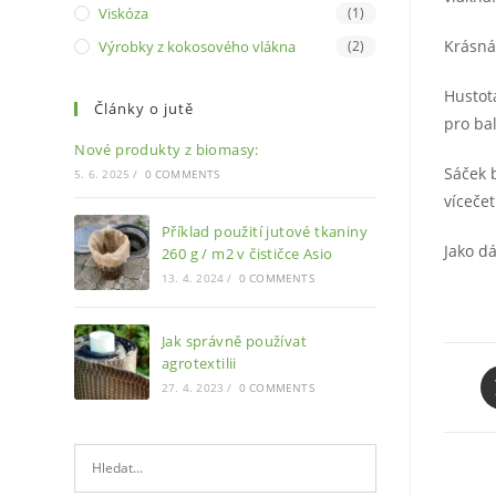
Viskóza
(1)
Krásná
Výrobky z kokosového vlákna
(2)
Hustot
Články o jutě
pro bal
Nové produkty z biomasy:
Sáček 
5. 6. 2025
/
0 COMMENTS
vícečet
Příklad použití jutové tkaniny
Jako dá
260 g / m2 v čističce Asio
13. 4. 2024
/
0 COMMENTS
Jak správně používat
agrotextilii
O
27. 4. 2023
/
0 COMMENTS
in
a
n
w