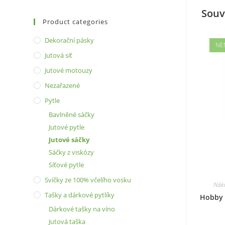
Souv
Product categories
Dekorační pásky
NE
Jutová síť
Jutové motouzy
Nezařazené
Pytle
Bavlněné sáčky
Jutové pytle
Jutové sáčky
Sáčky z viskózy
Síťové pytle
Svíčky ze 100% včelího vosku
Náku
Tašky a dárkové pytlíky
Hobby 
Dárkové tašky na víno
Jutová taška