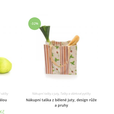
-32%
é sáčky
Nákupní tašky z juty
,
Tašky a dárkové pytlíky
rálou
Nákupní taška z bělené juty, design růže
a pruhy
Rozpětí
Kč