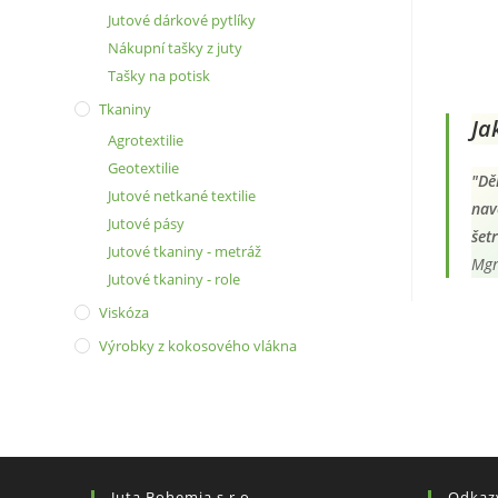
Jutové dárkové pytlíky
Nákupní tašky z juty
Tašky na potisk
Tkaniny
Ja
Agrotextilie
Geotextilie
"Dě
Jutové netkané textilie
nav
Jutové pásy
šet
Jutové tkaniny - metráž
Mgr
Jutové tkaniny - role
Viskóza
Výrobky z kokosového vlákna
Juta Bohemia s.r.o.
Odkaz