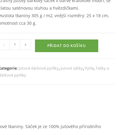
Krásný jutový dárkový sáček v barvě královské modři, se
zlatou saténovou stuhou a hvězdičkami.
Hustota tkaniny 305 g / m2, vnější rozměry: 25 x 18 cm,
hmotnost cca 30 g.
Malý
-
+
PŘIDAT DO KOŠÍKU
jutový
vánoční
sáček,
Kategorie:
Jutové dárkové pytlíky
,
Jutové sáčky
,
Pytle
,
Tašky a
modrý
dárkové pytlíky
s
hvězdami
množství
tové tkaniny. Sáček je ze 100% jutového přírodního