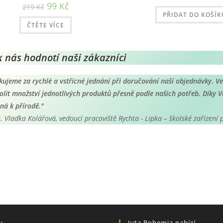
Původní
Aktuální
99
Kč
219
Kč
cena
cena
PŘIDAT DO KOŠÍK
byla:
je:
219 Kč.
99 Kč.
ČTĚTE VÍCE
k nás hodnotí naši zákazníci
kujeme za rychlé a vstřícné jednání při doručování naší objednávky. V
olit množství jednotlivých produktů přesně podle našich potřeb. Díky Va
rná k přírodě."
. Vlaďka Kolářová, vedoucí pracoviště Rychta - Lipka – školské zařízení
y
Juta Bohemia nabízí