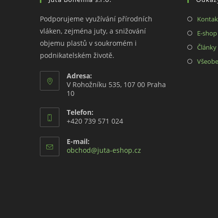
Podporujeme využívání přírodních
Kontak
vláken, zejména juty, a snižování
E-shop
objemu plastů v soukromém i
Články 
podnikatelském životě.
Všeobe
Adresa:
V Rohožníku 535, 107 00 Praha
10
Telefon:
+420 739 571 024
E-mail:
Opens
obchod@juta-eshop.cz
in
your
application