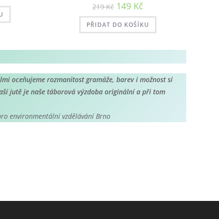
cen:
Původní
Aktuální
149
Kč
219
Kč
37 Kč
cena
cena
až
U
byla:
je:
50 Kč
219 Kč.
149 Kč.
PŘIDAT DO KOŠÍKU
elmi oceňujeme rozmanitost gramáže, barev i možnost si
ší jutě je naše táborová výzdoba originální a při tom
 pro environmentální vzdělávání Brno