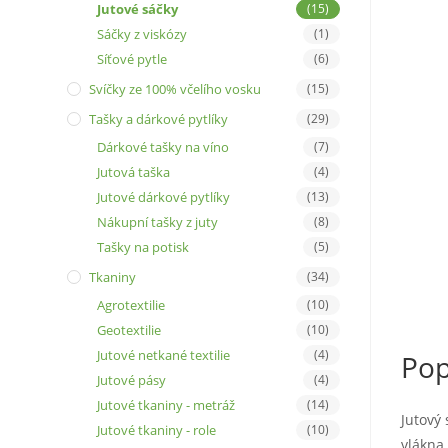
Jutové sáčky
(15)
Sáčky z viskózy
(1)
Síťové pytle
(6)
Svíčky ze 100% včelího vosku
(15)
Tašky a dárkové pytlíky
(29)
Dárkové tašky na víno
(7)
Jutová taška
(4)
Jutové dárkové pytlíky
(13)
Nákupní tašky z juty
(8)
Tašky na potisk
(5)
Tkaniny
(34)
Agrotextilie
(10)
Geotextilie
(10)
Jutové netkané textilie
(4)
Pop
Jutové pásy
(4)
Jutové tkaniny - metráž
(14)
Jutový 
Jutové tkaniny - role
(10)
vlákna.