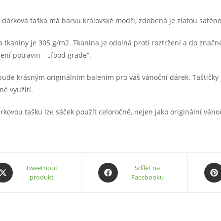
 dárková taška má barvu královské modři, zdobená je zlatou satén
a tkaniny je 305 g/m2. Tkanina je odolná proti roztržení a do znač
ení potravin – „food grade“.
bude krásným originálním balením pro váš vánoční dárek. Taštičky
né využití.
rkovou tašku lze sáček použít celoročně, nejen jako originální váno
pens
Opens
Ope
Tweetnout
Sdílet na
produkt
Facebooku
in
in
a
a
ew
new
new
indow
window
wind