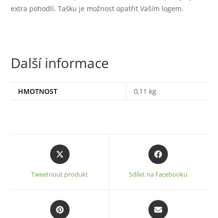
extra pohodlí. Tašku je možnost opatřit Vaším logem.
Další informace
HMOTNOST
0,11 kg
Opens
Opens
in
in
a
a
Tweetnout produkt
Sdílet na Facebooku
new
new
window
window
Opens
Opens
in
in