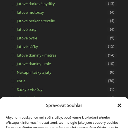
Jutové dárkové pytlíky
(13)
Jutové motouzy
(4)
Jutové netkané textilie
(4)
Jutové pásy
(4)
Jutové pytle
(5)
Jutové sáčky
(15)
Jutové tkaniny - metráž
(14)
Jutové tkaniny - role
(10)
Nákupní tašky z juty
(8)
Pytle
(30)
Sáčky z viskózy
(1)
Síťové pytle
(6)
Spravovat Souhlas
Svíčky ze 100% včelího vosku
(15)
Tašky a dárkové pytlíky
(29)
Abychom poskytli co nejlepší služby, používáme k ukládání a/nebo
přístupu k informacím o zařízení, technologie jako jsou soubory cookies.
Tašky na potisk
(5)
Souhlas s těmito technologiemi nám umožní zpracovávat údaje, jako je