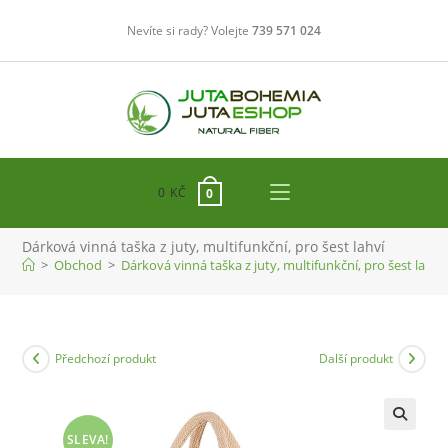
Přejít
Nevíte si rady? Volejte
739 571 024
k
obsahu
0
KČ
0
Dárková vinná taška z juty, multifunkční, pro šest lahví
>
Obchod
>
Dárková vinná taška z juty, multifunkční, pro šest lahví
Předchozí produkt
Další produkt
SLEVA!
🔍