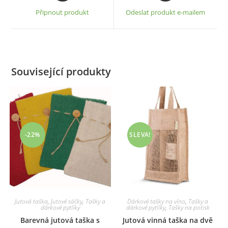
a
a
Připnout produkt
Odeslat produkt e-mailem
new
new
window
window
Související produkty
-22%
SLEVA!
Jutová taška
,
Jutové sáčky
,
Tašky a
Dárkové tašky na víno
,
Tašky a
dárkové pytlíky
dárkové pytlíky
,
Tašky na potisk
Barevná jutová taška s
Jutová vinná taška na dvě