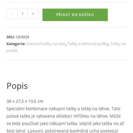
Dárková
-
+
PŘIDAT DO KOŠÍKU
vinná
taška
z
SKU:
GE4004
juty,
Kategorie:
Dárkové tašky na víno
,
Tašky a dárkové pytlíky
,
Tašky na
multifunkční,
potisk
pro
šest
lahví
množství
Popis
38 x 27,5 x 19,5 cm
Speciální kombinace nákupní tašky a tašky na láhve. Tato
jutová taška je vybavena skládací mřížkou na láhve. Může
se tedy používat jako nákupní taška, stejně jako taška na až
šest lahví. Luxusní, polstrovaná bavlněná ucha poskytují