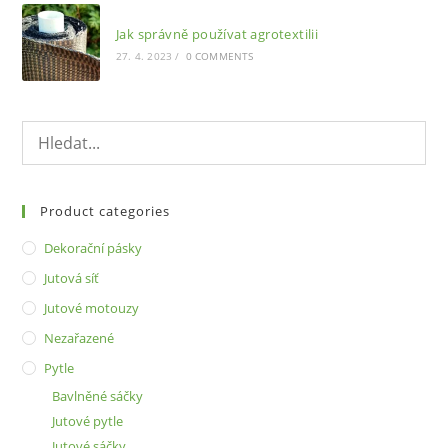
Jak správně používat agrotextilii
27. 4. 2023
/
0 COMMENTS
Product categories
Dekorační pásky
Jutová síť
Jutové motouzy
Nezařazené
Pytle
Bavlněné sáčky
Jutové pytle
Jutové sáčky