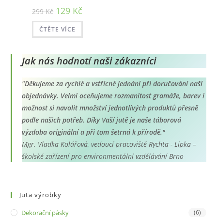
Původní
Aktuální
129
Kč
299
Kč
cena
cena
byla:
je:
299 Kč.
129 Kč.
ČTĚTE VÍCE
Jak nás hodnotí naši zákazníci
"Děkujeme za rychlé a vstřícné jednání při doručování naší
objednávky. Velmi oceňujeme rozmanitost gramáže, barev i
možnost si navolit množství jednotlivých produktů přesně
podle našich potřeb. Díky Vaší jutě je naše táborová
výzdoba originální a při tom šetrná k přírodě."
Mgr. Vlaďka Kolářová, vedoucí pracoviště Rychta - Lipka –
školské zařízení pro environmentální vzdělávání Brno
Juta výrobky
Dekorační pásky
(6)