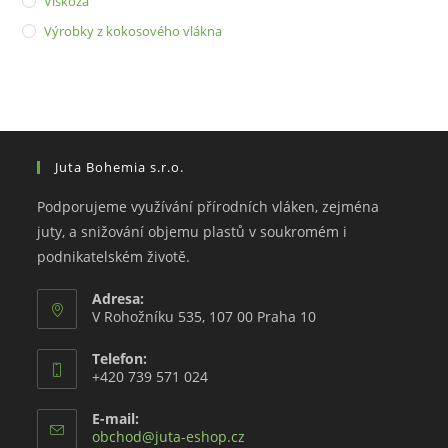
Viskóza
Výrobky z kokosového vlákna
Juta Bohemia s.r.o.
Podporujeme využívání přírodních vláken, zejména
juty, a snižování objemu plastů v soukromém i
podnikatelském životě.
Adresa:
V Rohožníku 535, 107 00 Praha 10
Telefon:
+420 739 571 024
E-mail:
Opens
obchod@juta-eshop.cz