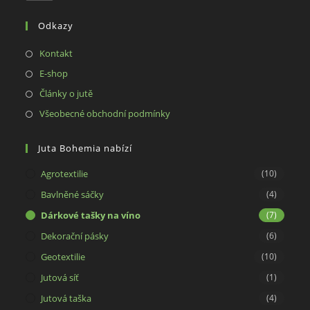
in
your
Odkazy
application
Opens
Kontakt
in
Opens
E-shop
a
in
Opens
Články o jutě
new
a
in
Opens
Všeobecné obchodní podmínky
tab
new
a
in
tab
new
a
Juta Bohemia nabízí
tab
new
Agrotextilie
(10)
tab
Bavlněné sáčky
(4)
Dárkové tašky na víno
(7)
Dekorační pásky
(6)
Geotextilie
(10)
Jutová síť
(1)
Jutová taška
(4)