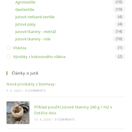
Agrotextilie
(10)
Geotextilie
(10)
Jutové netkané textilie
(4)
Jutové pásy
(4)
Jutové tkaniny - metráž
(14)
Jutové tkaniny - role
(10)
Viskóza
(1)
Výrobky z kokosového vlákna
(2)
Články o jutě
Nové produkty z biomasy:
5. 6. 2025
/
0 COMMENTS
Příklad použití jutové tkaniny 260 g / m2 v
čističce Asio
13. 4. 2024
/
0 COMMENTS