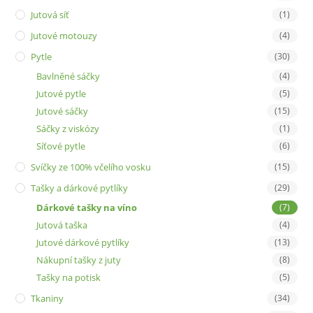
Jutová síť
(1)
Jutové motouzy
(4)
Pytle
(30)
Bavlněné sáčky
(4)
Jutové pytle
(5)
Jutové sáčky
(15)
Sáčky z viskózy
(1)
Síťové pytle
(6)
Svíčky ze 100% včelího vosku
(15)
Tašky a dárkové pytlíky
(29)
Dárkové tašky na víno
(7)
Jutová taška
(4)
Jutové dárkové pytlíky
(13)
Nákupní tašky z juty
(8)
Tašky na potisk
(5)
Tkaniny
(34)