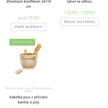
dřevěným knoflíkem 24×18
lahve se síťkou
cm
Rozpětí
116
Kč
–
129
Kč
cen:
25
Kč
32
Kč
116 Kč
až
PŘIDAT DO KOŠÍKU
Tento
129 Kč
VÝBĚR MOŽNOSTÍ
produkt
má
více
variant.
Možnosti
NENÍ SKLADEM
lze
vybrat
na
stránce
produktu
Nákupní tašky z juty
,
Tašky a dárkové
pytlíky
Kabelka Juco z přírodní
bavlny a juty