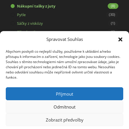
Nákupní tašky z juty
(8)
Pytle
(30)
Sáčky z viskózy
(1)
Síťové pytle
(6)
Spravovat Souhlas
Svíčky ze 100% včelího vosku
(15)
Tašky a dárkové pytlíky
(29)
Abychom poskytli co nejlepší služby, používáme k ukládání a/nebo
přístupu k informacím o zařízení, technologie jako jsou soubory cookies.
Tašky na potisk
(5)
Souhlas s těmito technologiemi nám umožní zpracovávat údaje, jako je
Tkaniny
(34)
chování při procházení nebo jedinečná ID na tomto webu. Nesouhlas
nebo odvolání souhlasu může nepříznivě ovlivnit určité vlastnosti a
Viskóza
(1)
funkce.
Výrobky z kokosového vlákna
(2)
Příjmout
Odmítnout
Zobrazit předvolby
Copyright 2026 - Juta Bohemia s.r.o.