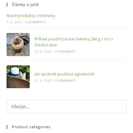
Články o jutě
Nové produkty z biomasy:
5. 6. 2025
/
0 COMMENTS
Příklad použití jutové tkaniny 260 g / m2 v
čističce Asio
13. 4. 2024
/
0 COMMENTS
Jak správně používat agrotextilii
27. 4. 2023
/
0 COMMENTS
Product categories