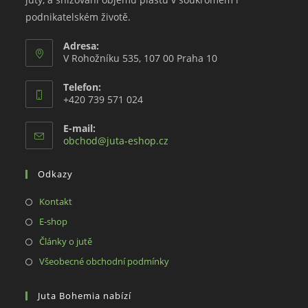
podnikatelském životě.
Adresa:
V Rohožníku 535, 107 00 Praha 10
Telefon:
+420 739 571 024
E-mail:
Opens
obchod@juta-eshop.cz
in
your
Odkazy
application
Opens
Kontakt
in
Opens
E-shop
a
in
Opens
Články o jutě
new
a
in
Opens
Všeobecné obchodní podmínky
tab
new
a
in
tab
new
a
Juta Bohemia nabízí