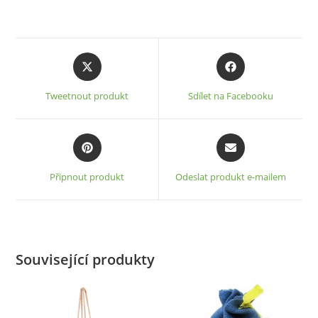
Opens
Opens
in
in
a
a
Tweetnout produkt
Sdílet na Facebooku
new
new
window
window
Opens
Opens
in
in
a
a
Připnout produkt
Odeslat produkt e-mailem
new
new
window
window
Související produkty