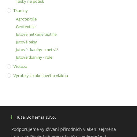
Tašky na potisk
Tkaniny
Agrotextilie
Geotextilie
Jutové netkané textilie
Jutové pásy
Jutové tkaniny - metráž
Jutové tkaniny - role
Viskóza
Výrobky z kokosového vlákna
Juta Bohemia s.r.o.
Podporujeme využívání přírodních vláken, zejména
juty, a snižování objemu plastů v soukromém i