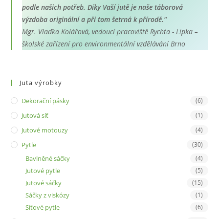
podle našich potřeb. Díky Vaší jutě je naše táborová
výzdoba originální a při tom šetrná k přírodě."
Mgr. Vlaďka Kolářová, vedoucí pracoviště Rychta - Lipka –
školské zařízení pro environmentální vzdělávání Brno
Juta výrobky
Dekorační pásky
(6)
Jutová síť
(1)
Jutové motouzy
(4)
Pytle
(30)
Bavlněné sáčky
(4)
Jutové pytle
(5)
Jutové sáčky
(15)
Sáčky z viskózy
(1)
Síťové pytle
(6)