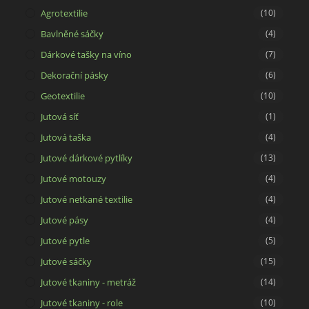
tab
new
Agrotextilie
(10)
tab
Bavlněné sáčky
(4)
Dárkové tašky na víno
(7)
Dekorační pásky
(6)
Geotextilie
(10)
Jutová síť
(1)
Jutová taška
(4)
Jutové dárkové pytlíky
(13)
Jutové motouzy
(4)
Jutové netkané textilie
(4)
Jutové pásy
(4)
Jutové pytle
(5)
Jutové sáčky
(15)
Jutové tkaniny - metráž
(14)
Jutové tkaniny - role
(10)