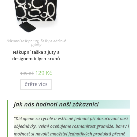
Nákupní tašky z juty
,
Tašky a dárkové
pytlíky
Nákupní taška z juty a
designem bílých kruhů
Původní
Aktuální
129
Kč
199
Kč
cena
cena
byla:
je:
199 Kč.
129 Kč.
ČTĚTE VÍCE
Jak nás hodnotí naši zákazníci
"Děkujeme za rychlé a vstřícné jednání při doručování naší
objednávky. Velmi oceňujeme rozmanitost gramáže, barev i
možnost si navolit množství jednotlivých produktů přesně