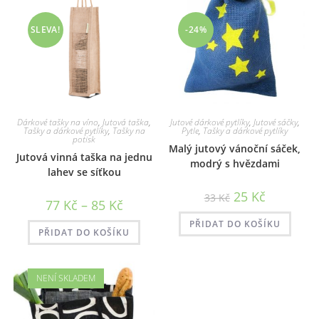
SLEVA!
-24%
Dárkové tašky na víno
,
Jutová taška
,
Jutové dárkové pytlíky
,
Jutové sáčky
,
Tašky a dárkové pytlíky
,
Tašky na
Pytle
,
Tašky a dárkové pytlíky
potisk
Malý jutový vánoční sáček,
Jutová vinná taška na jednu
modrý s hvězdami
lahev se síťkou
Původní
Aktuální
25
Kč
33
Kč
Rozpětí
77
Kč
–
85
Kč
cena
cena
cen:
byla:
je:
77 Kč
33 Kč.
25 Kč.
PŘIDAT DO KOŠÍKU
až
PŘIDAT DO KOŠÍKU
85 Kč
NENÍ SKLADEM