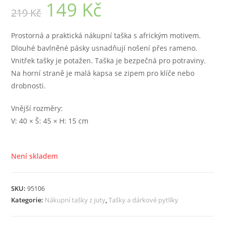
149
Kč
Původní
Aktuální
219
Kč
cena
cena
byla:
je:
219 Kč.
149 Kč.
Prostorná a praktická nákupní taška s africkým motivem.
Dlouhé bavlněné pásky usnadňují nošení přes rameno.
Vnitřek tašky je potažen. Taška je bezpečná pro potraviny.
Na horní straně je malá kapsa se zipem pro klíče nebo
drobnosti.
Vnější rozměry:
V: 40 × Š: 45 × H: 15 cm
Není skladem
SKU:
95106
Kategorie:
Nákupní tašky z juty
,
Tašky a dárkové pytlíky