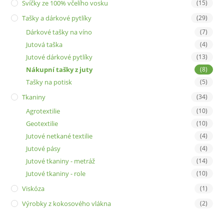
Svíčky ze 100% včelího vosku
(15)
Tašky a dárkové pytlíky
(29)
Dárkové tašky na víno
(7)
Jutová taška
(4)
Jutové dárkové pytlíky
(13)
Nákupní tašky z juty
(8)
Tašky na potisk
(5)
Tkaniny
(34)
Agrotextilie
(10)
Geotextilie
(10)
Jutové netkané textilie
(4)
Jutové pásy
(4)
Jutové tkaniny - metráž
(14)
Jutové tkaniny - role
(10)
Viskóza
(1)
Výrobky z kokosového vlákna
(2)