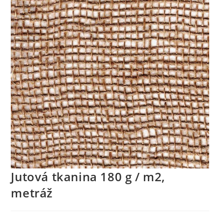
Jutová tkanina 180 g / m2,
metráž