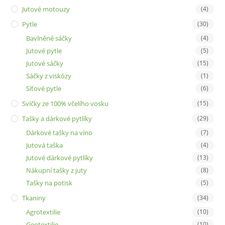
Jutové motouzy
(4)
Pytle
(30)
Bavlněné sáčky
(4)
Jutové pytle
(5)
Jutové sáčky
(15)
Sáčky z viskózy
(1)
Síťové pytle
(6)
Svíčky ze 100% včelího vosku
(15)
Tašky a dárkové pytlíky
(29)
Dárkové tašky na víno
(7)
Jutová taška
(4)
Jutové dárkové pytlíky
(13)
Nákupní tašky z juty
(8)
Tašky na potisk
(5)
Tkaniny
(34)
Agrotextilie
(10)
Geotextilie
(10)