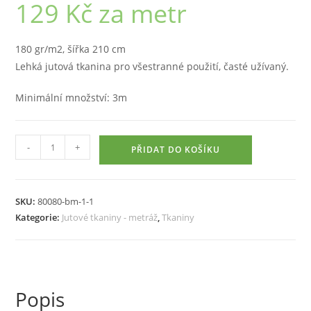
129
Kč
za metr
180 gr/m2, šířka 210 cm
Lehká jutová tkanina pro všestranné použití, časté užívaný.
Minimální množství: 3m
Jutová
-
+
PŘIDAT DO KOŠÍKU
tkanina
180
g
SKU:
80080-bm-1-1
/
Kategorie:
Jutové tkaniny - metráž
,
Tkaniny
m2,
metráž
množství
Popis