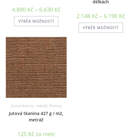
délkách
Rozpětí
4.890
Kč
–
6.630
Kč
cen:
Rozpě
2.148
Kč
–
6.190
Kč
4.890 Kč
Tento
cen:
až
VÝBĚR MOŽNOSTÍ
produkt
2.148
Tento
6.630 Kč
má
až
VÝBĚR MOŽNOSTÍ
produk
více
6.190
má
variant.
více
Možnosti
variant
lze
Možno
vybrat
lze
na
vybrat
stránce
na
produktu
stránc
produ
Jutové tkaniny - metráž
,
Tkaniny
Jutová tkanina 427 g / m2,
metráž
125
Kč
za metr