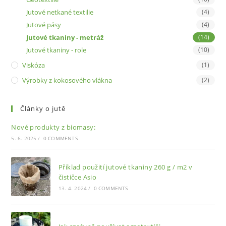
Jutové netkané textilie
(4)
Jutové pásy
(4)
Jutové tkaniny - metráž
(14)
Jutové tkaniny - role
(10)
Viskóza
(1)
Výrobky z kokosového vlákna
(2)
Články o jutě
Nové produkty z biomasy:
5. 6. 2025
/
0 COMMENTS
Příklad použití jutové tkaniny 260 g / m2 v
čističce Asio
13. 4. 2024
/
0 COMMENTS