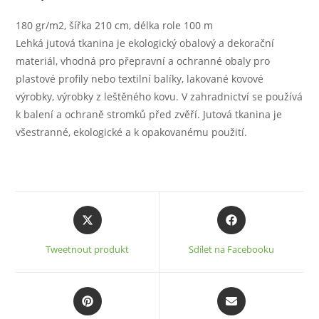
180 gr/m2, šířka 210 cm, délka role 100 m
Lehká jutová tkanina je ekologický obalový a dekorační
materiál, vhodná pro přepravní a ochranné obaly pro
plastové profily nebo textilní balíky, lakované kovové
výrobky, výrobky z leštěného kovu. V zahradnictví se používá
k balení a ochraně stromků před zvěří. Jutová tkanina je
všestranné, ekologické a k opakovanému použití.
Opens
Opens
in
in
a
a
Tweetnout produkt
Sdílet na Facebooku
new
new
window
window
Opens
Opens
in
in