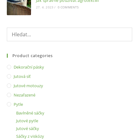
Jak správně používat agrotextilii
27. 4. 2023
/
0 COMMENTS
Product categories
Dekorační pásky
Jutová síť
Jutové motouzy
Nezařazené
Pytle
Bavlněné sáčky
Jutové pytle
Jutové sáčky
Sáčky z viskózy