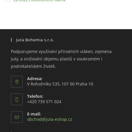
Juta Bohemia s.r.o.
Podporujeme využívání přírodních vláken, zejména
juty, a snižování objemu plastů v soukromém i
podnikatelském životě.
Adresa:
V Rohožníku 535, 107 00 Praha 10
Telefon:
+420 739 571 024
E-mail:
Opens
obchod@juta-eshop.cz
in
your