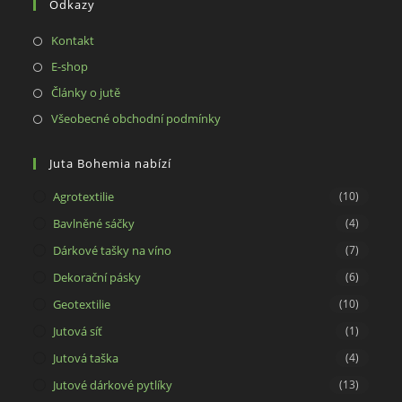
Odkazy
application
Opens
Kontakt
in
Opens
E-shop
a
in
Opens
Články o jutě
new
a
in
Opens
Všeobecné obchodní podmínky
tab
new
a
in
tab
new
a
Juta Bohemia nabízí
tab
new
Agrotextilie
(10)
tab
Bavlněné sáčky
(4)
Dárkové tašky na víno
(7)
Dekorační pásky
(6)
Geotextilie
(10)
Jutová síť
(1)
Jutová taška
(4)
Jutové dárkové pytlíky
(13)