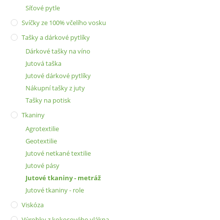
Síťové pytle
Svíčky ze 100% včelího vosku
Tašky a dárkové pytlíky
Dárkové tašky na víno
Jutová taška
Jutové dárkové pytlíky
Nákupní tašky z juty
Tašky na potisk
Tkaniny
Agrotextilie
Geotextilie
Jutové netkané textilie
Jutové pásy
Jutové tkaniny - metráž
Jutové tkaniny - role
Viskóza
Výrobky z kokosového vlákna