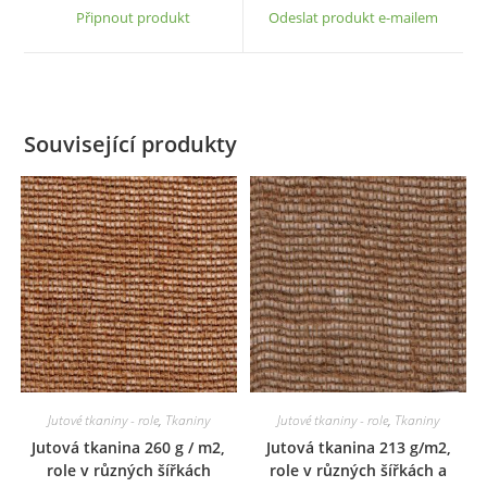
a
a
Připnout produkt
Odeslat produkt e-mailem
new
new
window
window
Související produkty
Jutové tkaniny - role
,
Tkaniny
Jutové tkaniny - role
,
Tkaniny
Jutová tkanina 260 g / m2,
Jutová tkanina 213 g/m2,
role v různých šířkách
role v různých šířkách a