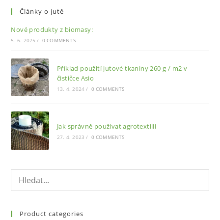
Články o jutě
Nové produkty z biomasy:
5. 6. 2025
/
0 COMMENTS
Příklad použití jutové tkaniny 260 g / m2 v
čističce Asio
13. 4. 2024
/
0 COMMENTS
Jak správně používat agrotextilii
27. 4. 2023
/
0 COMMENTS
Product categories