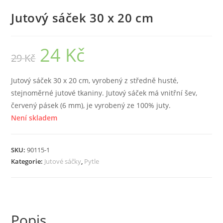
Jutový sáček 30 x 20 cm
24
Kč
Původní
Aktuální
29
Kč
cena
cena
byla:
je:
29 Kč.
24 Kč.
Jutový sáček 30 x 20 cm, vyrobený z středně husté,
stejnoměrné jutové tkaniny. Jutový sáček má vnitřní šev,
červený pásek (6 mm), je vyrobený ze 100% juty.
Není skladem
SKU:
90115-1
Kategorie:
Jutové sáčky
,
Pytle
Popis