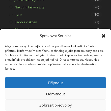
Nákupní tašky z juty
(8)
Pytle
(30)
Sáčky z viskózy
(1)
Síťové pytle
(6)
Spravovat Souhlas
Svíčky ze 100% včelího vosku
(15)
Tašky a dárkové pytlíky
(29)
Abychom poskytli co nejlepší služby, používáme k ukládání a/nebo
přístupu k informacím o zařízení, technologie jako jsou soubory cookies.
Tašky na potisk
(5)
Souhlas s těmito technologiemi nám umožní zpracovávat údaje, jako je
Tkaniny
(34)
chování při procházení nebo jedinečná ID na tomto webu. Nesouhlas
nebo odvolání souhlasu může nepříznivě ovlivnit určité vlastnosti a
Viskóza
(1)
funkce.
Výrobky z kokosového vlákna
(2)
Příjmout
Odmítnout
Zobrazit předvolby
Copyright 2026 - Juta Bohemia s.r.o.