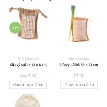
-22%
Pytle
,
Síťové pytle
Pytle
,
Síťové pytle
Síťový sáček 12 x 8 cm
Síťový sáček 33 x 24 cm
Původní
Aktuální
7
Kč
17
Kč
9
Kč
cena
cena
byla:
je:
9 Kč.
7 Kč.
PŘIDAT DO KOŠÍKU
PŘIDAT DO KOŠÍKU