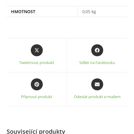
HMOTNOST
0,05 kg
Opens
Opens
in
in
a
a
Tweetnout produkt
Sdílet na Facebooku
new
new
window
window
Opens
Opens
in
in
a
a
Připnout produkt
Odeslat produkt e-mailem
new
new
window
window
Související produkty