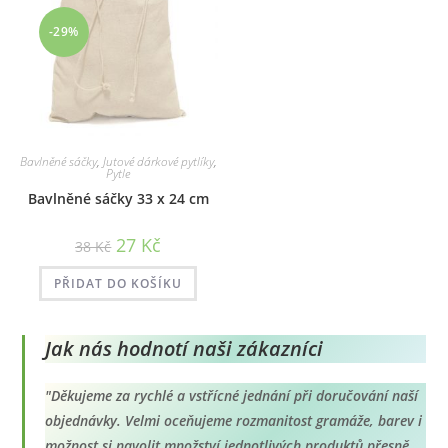
-29%
Bavlněné sáčky
,
Jutové dárkové pytlíky
,
Pytle
Bavlněné sáčky 33 x 24 cm
Původní
Aktuální
27
Kč
38
Kč
cena
cena
byla:
je:
38 Kč.
27 Kč.
PŘIDAT DO KOŠÍKU
Jak nás hodnotí naši zákazníci
"Děkujeme za rychlé a vstřícné jednání při doručování naší
objednávky. Velmi oceňujeme rozmanitost gramáže, barev i
možnost si navolit množství jednotlivých produktů přesně