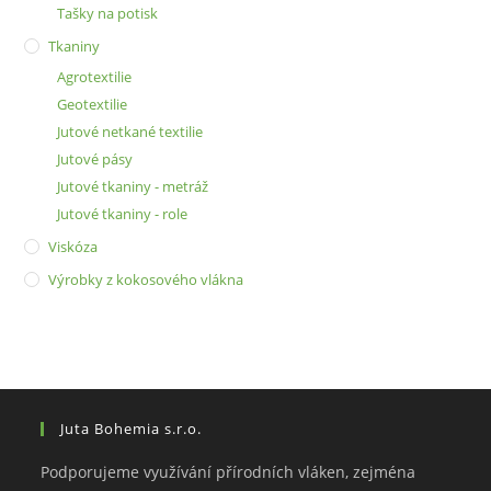
Tašky na potisk
Tkaniny
Agrotextilie
Geotextilie
Jutové netkané textilie
Jutové pásy
Jutové tkaniny - metráž
Jutové tkaniny - role
Viskóza
Výrobky z kokosového vlákna
Juta Bohemia s.r.o.
Podporujeme využívání přírodních vláken, zejména