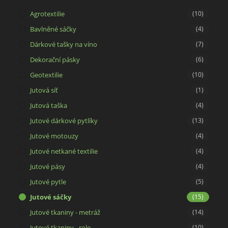
tab
new
Agrotextilie
(10)
tab
Bavlněné sáčky
(4)
Dárkové tašky na víno
(7)
Dekorační pásky
(6)
Geotextilie
(10)
Jutová síť
(1)
Jutová taška
(4)
Jutové dárkové pytlíky
(13)
Jutové motouzy
(4)
Jutové netkané textilie
(4)
Jutové pásy
(4)
Jutové pytle
(5)
Jutové sáčky
(15)
Jutové tkaniny - metráž
(14)
Jutové tkaniny - role
(10)