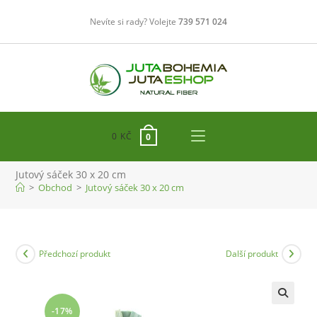
Přejít
Nevíte si rady? Volejte
739 571 024
k
obsahu
0
KČ
0
Jutový sáček 30 x 20 cm
>
Obchod
>
Jutový sáček 30 x 20 cm
Předchozí produkt
Další produkt
-17%
🔍