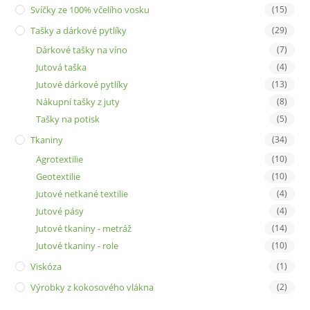
Svíčky ze 100% včelího vosku
(15)
Tašky a dárkové pytlíky
(29)
Dárkové tašky na víno
(7)
Jutová taška
(4)
Jutové dárkové pytlíky
(13)
Nákupní tašky z juty
(8)
Tašky na potisk
(5)
Tkaniny
(34)
Agrotextilie
(10)
Geotextilie
(10)
Jutové netkané textilie
(4)
Jutové pásy
(4)
Jutové tkaniny - metráž
(14)
Jutové tkaniny - role
(10)
Viskóza
(1)
Výrobky z kokosového vlákna
(2)