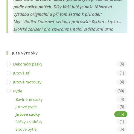
podle našich potřeb. Díky Vaší jutě je naše táborová
výzdoba originální a při tom šetrná k přírodě."
Mgr. Vlaďka Kolářová, vedoucí pracoviště Rychta - Lipka –
školské zařízení pro environmentální vzdělávání Brno
Juta výrobky
Dekorační pásky
(6)
Jutová síť
(1)
Jutové motouzy
(4)
Pytle
(30)
Bavlněné sáčky
(4)
Jutové pytle
(5)
Jutové sáčky
(15)
Sáčky z viskózy
(1)
Síťové pytle
(6)