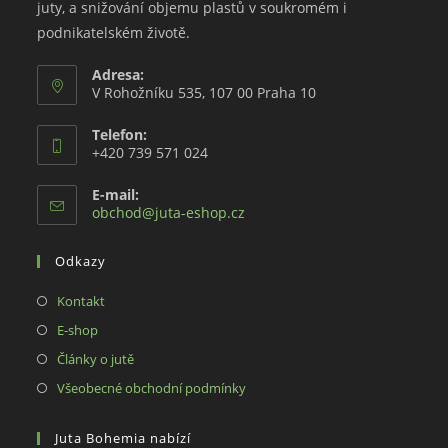
juty, a snižování objemu plastů v soukromém i
podnikatelském životě.
Adresa:
V Rohožníku 535, 107 00 Praha 10
Telefon:
+420 739 571 024
E-mail:
Opens
obchod@juta-eshop.cz
in
your
Odkazy
application
Opens
Kontakt
in
Opens
E-shop
a
in
Opens
Články o jutě
new
a
in
Opens
Všeobecné obchodní podmínky
tab
new
a
in
tab
new
a
Juta Bohemia nabízí