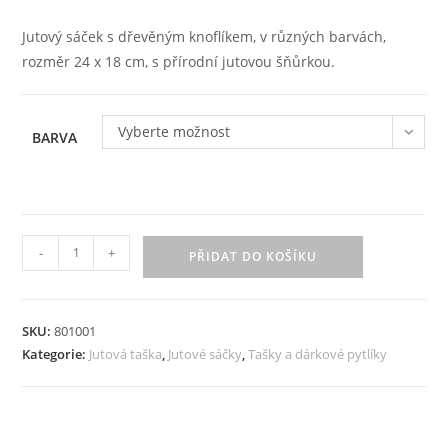
Jutový sáček s dřevěným knoflíkem, v různých barvách,
rozměr 24 x 18 cm, s přírodní jutovou šňůrkou.
Vyberte možnost
BARVA
Barevná
-
+
PŘIDAT DO KOŠÍKU
jutová
taška
s
SKU:
801001
dřevěným
Kategorie:
Jutová taška
,
Jutové sáčky
,
Tašky a dárkové pytlíky
knoflíkem
24x18
cm
množství