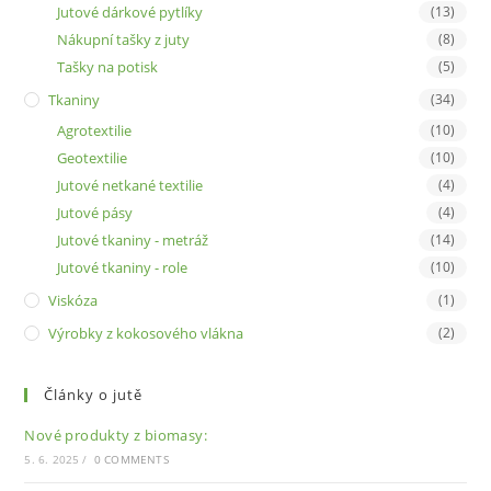
Jutové dárkové pytlíky
(13)
Nákupní tašky z juty
(8)
Tašky na potisk
(5)
Tkaniny
(34)
Agrotextilie
(10)
Geotextilie
(10)
Jutové netkané textilie
(4)
Jutové pásy
(4)
Jutové tkaniny - metráž
(14)
Jutové tkaniny - role
(10)
Viskóza
(1)
Výrobky z kokosového vlákna
(2)
Články o jutě
Nové produkty z biomasy:
5. 6. 2025
/
0 COMMENTS