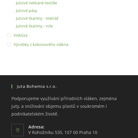
Jutové netkané textilie
Jutové pásy
Jutové tkaniny - metráž
Jutové tkaniny - role
Viskóza
Výrobky z kokosového vlákna
Juta Bohemia s.r.o.
Podporujeme využívání přírodních vláken, zejména
juty, a snižování objemu plastů v soukromém i
podnikatelském životě.
Adresa:
V Rohožníku 535, 107 00 Praha 10