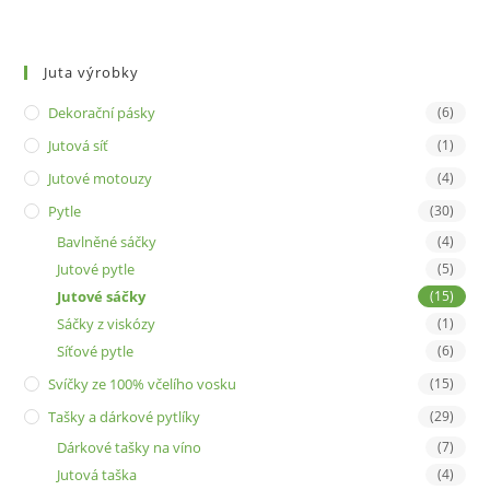
Juta výrobky
Dekorační pásky
(6)
Jutová síť
(1)
Jutové motouzy
(4)
Pytle
(30)
Bavlněné sáčky
(4)
Jutové pytle
(5)
Jutové sáčky
(15)
Sáčky z viskózy
(1)
Síťové pytle
(6)
Svíčky ze 100% včelího vosku
(15)
Tašky a dárkové pytlíky
(29)
Dárkové tašky na víno
(7)
Jutová taška
(4)