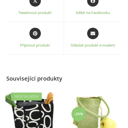
in
in
a
a
Tweetnout produkt
Sdílet na Facebooku
new
new
window
window
Opens
Opens
in
in
a
a
Připnout produkt
Odeslat produkt e-mailem
new
new
window
window
Související produkty
NENÍ SKLADEM
-24%