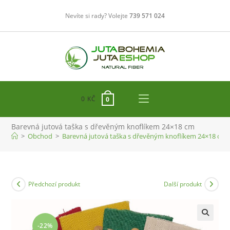
Přejít
Nevíte si rady? Volejte
739 571 024
k
obsahu
0
KČ
0
Barevná jutová taška s dřevěným knoflíkem 24×18 cm
>
Obchod
>
Barevná jutová taška s dřevěným knoflíkem 24×18 cm
Předchozí produkt
Další produkt
-22%
🔍