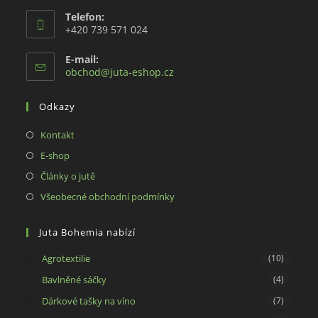
Telefon:
+420 739 571 024
E-mail:
Opens
obchod@juta-eshop.cz
in
your
Odkazy
application
Opens
Kontakt
in
Opens
E-shop
a
in
Opens
Články o jutě
new
a
in
Opens
Všeobecné obchodní podmínky
tab
new
a
in
tab
new
a
Juta Bohemia nabízí
tab
new
Agrotextilie
(10)
tab
Bavlněné sáčky
(4)
Dárkové tašky na víno
(7)