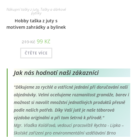
Nákupní tašky z juty
,
Tašky a dárkové
pytlíky
Hobby taška z juty s
motivem zahrádky a bylinek
Původní
Aktuální
99
Kč
219
Kč
cena
cena
byla:
je:
219 Kč.
99 Kč.
ČTĚTE VÍCE
Jak nás hodnotí naši zákazníci
"Děkujeme za rychlé a vstřícné jednání při doručování naší
objednávky. Velmi oceňujeme rozmanitost gramáže, barev i
možnost si navolit množství jednotlivých produktů přesně
podle našich potřeb. Díky Vaší jutě je naše táborová
výzdoba originální a při tom šetrná k přírodě."
Mgr. Vlaďka Kolářová, vedoucí pracoviště Rychta - Lipka –
školské zařízení pro environmentální vzdělávání Brno