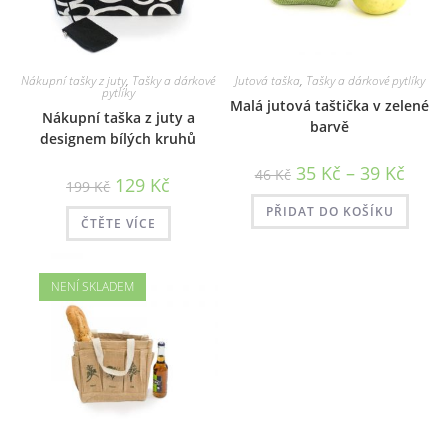
Nákupní tašky z juty
,
Tašky a dárkové
Jutová taška
,
Tašky a dárkové pytlíky
pytlíky
Malá jutová taštička v zelené
Nákupní taška z juty a
barvě
designem bílých kruhů
Rozpět
35
Kč
–
39
Kč
46
Kč
Původní
Aktuální
129
Kč
cen:
199
Kč
cena
cena
35 Kč
byla:
je:
až
PŘIDAT DO KOŠÍKU
199 Kč.
129 Kč.
ČTĚTE VÍCE
39 Kč
NENÍ SKLADEM