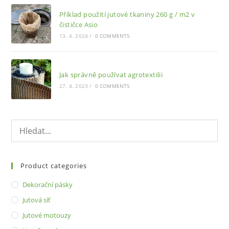
Příklad použití jutové tkaniny 260 g / m2 v
čističce Asio
13. 4. 2024
/
0 COMMENTS
Jak správně používat agrotextilii
27. 4. 2023
/
0 COMMENTS
Product categories
Dekorační pásky
Jutová síť
Jutové motouzy