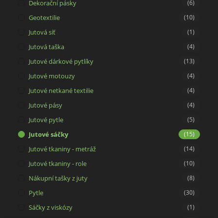
Dekorační pásky
(6)
Geotextilie
(10)
Jutová síť
(1)
Jutová taška
(4)
Jutové dárkové pytlíky
(13)
Jutové motouzy
(4)
Jutové netkané textilie
(4)
Jutové pásy
(4)
Jutové pytle
(5)
Jutové sáčky
(15)
Jutové tkaniny - metráž
(14)
Jutové tkaniny - role
(10)
Nákupní tašky z juty
(8)
Pytle
(30)
Sáčky z viskózy
(1)