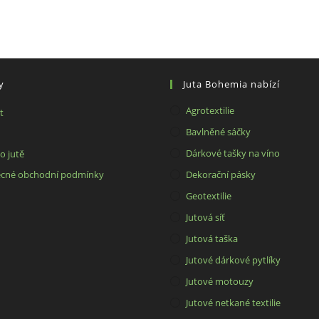
y
Juta Bohemia nabízí
Agrotextilie
Opens
t
in
Opens
Bavlněné sáčky
a
in
Opens
Dárkové tašky na víno
o jutě
new
a
in
Opens
cné obchodní podmínky
Dekorační pásky
tab
new
a
in
Geotextilie
tab
new
a
Jutová síť
tab
new
Jutová taška
tab
Jutové dárkové pytlíky
Jutové motouzy
Jutové netkané textilie