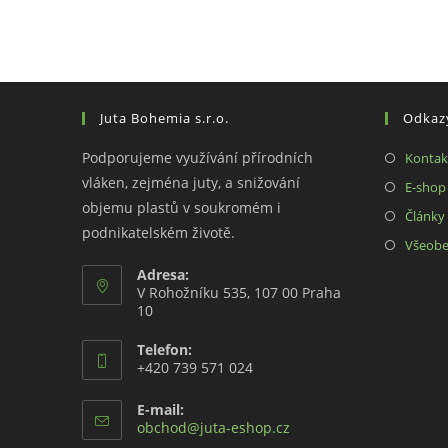
Juta Bohemia s.r.o.
Odkaz
Podporujeme využívání přírodních
Kontak
vláken, zejména juty, a snižování
E-shop
objemu plastů v soukromém i
Články 
podnikatelském životě.
Všeobe
Adresa:
V Rohožníku 535, 107 00 Praha
10
Telefon:
+420 739 571 024
E-mail:
Opens
obchod@juta-eshop.cz
in