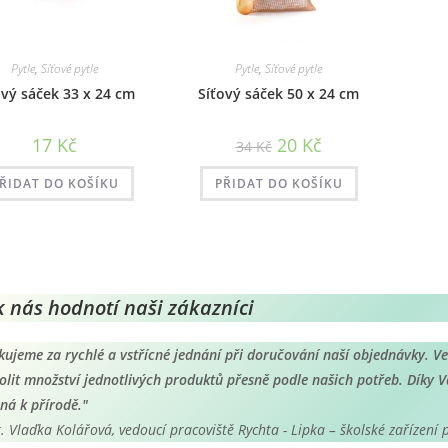
Pytle
,
Síťové pytle
Pytle
,
Síťové pytle
ový sáček 33 x 24 cm
Síťový sáček 50 x 24 cm
Původní
Aktuální
17
Kč
20
Kč
34
Kč
cena
cena
byla:
je:
34 Kč.
20 Kč.
ŘIDAT DO KOŠÍKU
PŘIDAT DO KOŠÍKU
k nás hodnotí naši zákazníci
kujeme za rychlé a vstřícné jednání při doručování naší objednávky. V
olit množství jednotlivých produktů přesně podle našich potřeb. Díky Va
rná k přírodě."
. Vlaďka Kolářová, vedoucí pracoviště Rychta - Lipka – školské zařízení