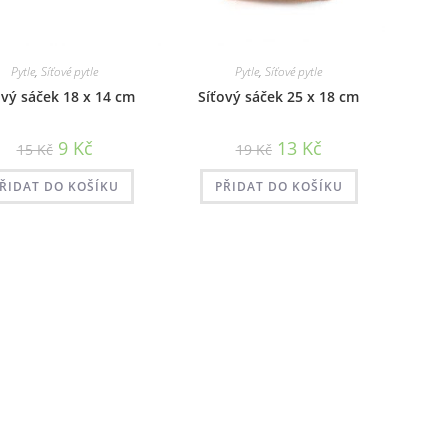
Pytle
,
Síťové pytle
Pytle
,
Síťové pytle
ový sáček 18 x 14 cm
Síťový sáček 25 x 18 cm
Původní
Aktuální
Původní
Aktuální
9
Kč
13
Kč
15
Kč
19
Kč
cena
cena
cena
cena
byla:
je:
byla:
je:
15 Kč.
9 Kč.
19 Kč.
13 Kč.
ŘIDAT DO KOŠÍKU
PŘIDAT DO KOŠÍKU