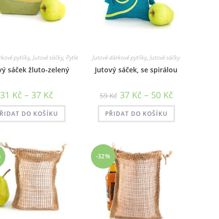
rkové pytlíky
,
Jutové sáčky
,
Pytle
Jutové dárkové pytlíky
,
Jutové sáčky
vý sáček žluto-zelený
Jutový sáček, se spirálou
Rozpětí
Rozpětí
31
Kč
–
37
Kč
37
Kč
–
50
Kč
59
Kč
cen:
cen:
31 Kč
37 Kč
až
až
ŘIDAT DO KOŠÍKU
PŘIDAT DO KOŠÍKU
37 Kč
50 Kč
%
-32%