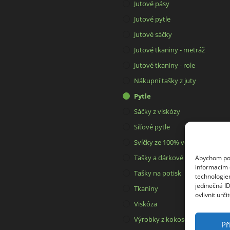
Jutové pásy
Jutové pytle
Jutové sáčky
Jutové tkaniny - metráž
Jutové tkaniny - role
Nákupní tašky z juty
Pytle
Sáčky z viskózy
Síťové pytle
Svíčky ze 100% včelího vosku
Tašky a dárkové pytlíky
Abychom posk
informacím o
Tašky na potisk
technologie
jedinečná I
Tkaniny
ovlivnit urči
Viskóza
Výrobky z kokosového vlákna
Př