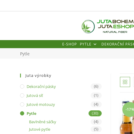
Přejít
k
obsahu
E-SHOP
PYTLE
DEKORAČNÍ PÁS
Pytle
Juta výrobky
Dekorační pásky
(6)
Jutová síť
(1)
Jutové motouzy
(4)
-17
Pytle
(30)
Bavlněné sáčky
(4)
Jutové pytle
(5)