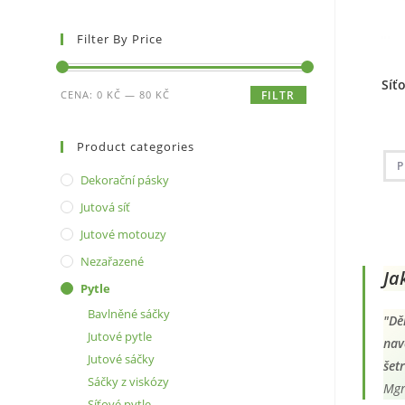
Filter By Price
Síť
Minimální
Maximální
CENA:
0 KČ
—
80 KČ
FILTR
cena
cena
Product categories
P
Dekorační pásky
Jutová síť
Jutové motouzy
Nezařazené
Ja
Pytle
Bavlněné sáčky
"Dě
Jutové pytle
nav
Jutové sáčky
šet
Sáčky z viskózy
Mgr
Síťové pytle