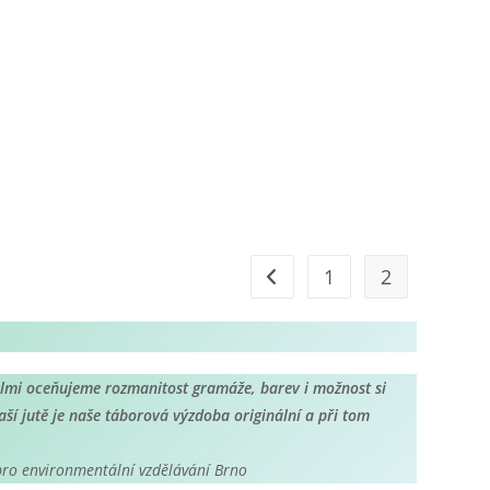
1
2
elmi oceňujeme rozmanitost gramáže, barev i možnost si
ší jutě je naše táborová výzdoba originální a při tom
 pro environmentální vzdělávání Brno