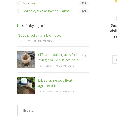
Viskóza
(1)
Výrobky z kokosového vlákna
(2)
S
Sáč
Články o jutě
visk
Nové produkty z biomasy:
z
5. 6. 2025
/
0 COMMENTS
Příklad použití jutové tkaniny
260 g / m2 v čističce Asio
13. 4. 2024
/
0 COMMENTS
Jak správně používat
agrotextilii
27. 4. 2023
/
0 COMMENTS