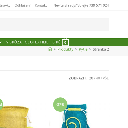
dnávky
Odhlášení
Kontakt
Nevíte si rady? Volejte
739 571 024
VISKÓZA
GEOTEXTILIE
0
KČ
0
>
Produkty
>
Pytle
>
Stránka 2
ZOBRAZIT:
20
40
VŠE
A!
-37%