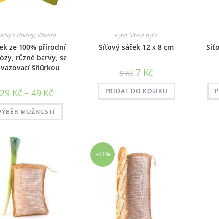
áčky z viskózy
,
Viskóza
Pytle
,
Síťové pytle
ek ze 100% přírodní
Síťový sáček 12 x 8 cm
Síť
ózy, různé barvy, se
avazovací šňůrkou
Původní
Aktuální
7
Kč
9
Kč
cena
cena
byla:
je:
Rozpětí
9 Kč.
7 Kč.
29
Kč
–
49
Kč
PŘIDAT DO KOŠÍKU
P
cen:
29 Kč
Tento
až
VÝBĚR MOŽNOSTÍ
produkt
49 Kč
má
více
variant.
Možnosti
lze
vybrat
-41%
na
stránce
produktu