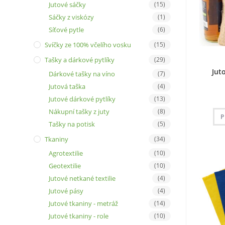
Jutové sáčky
(15)
Sáčky z viskózy
(1)
Síťové pytle
(6)
Svíčky ze 100% včelího vosku
(15)
Tašky a dárkové pytlíky
(29)
Jut
Dárkové tašky na víno
(7)
Jutová taška
(4)
Jutové dárkové pytlíky
(13)
Nákupní tašky z juty
(8)
P
Tašky na potisk
(5)
Tkaniny
(34)
Agrotextilie
(10)
Geotextilie
(10)
Jutové netkané textilie
(4)
Jutové pásy
(4)
Jutové tkaniny - metráž
(14)
Jutové tkaniny - role
(10)