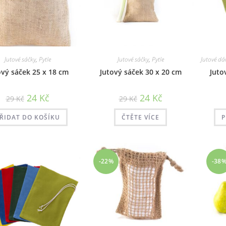
Jutové sáčky
,
Pytle
Jutové sáčky
,
Pytle
Jutové dá
ový sáček 25 x 18 cm
Jutový sáček 30 x 20 cm
Juto
Původní
Aktuální
Původní
Aktuální
24
Kč
24
Kč
29
Kč
29
Kč
cena
cena
cena
cena
byla:
je:
byla:
je:
29 Kč.
24 Kč.
29 Kč.
24 Kč.
ŘIDAT DO KOŠÍKU
ČTĚTE VÍCE
P
-22%
-38