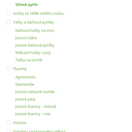
Síťové pytle
Svíčky ze 100% včelího vosku
Tašky a dárkové pytlíky
Dárkové tašky na víno
Jutová taška
Jutové dárkové pytlíky
Nákupní tašky z juty
Tašky na potisk
Tkaniny
Agrotextilie
Geotextilie
Jutové netkané textilie
Jutové pásy
Jutové tkaniny - metráž
Jutové tkaniny - role
Viskóza
Výrobky z kokosového vlákna