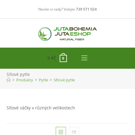
Přejít
Nevíte si rady? Volejte
739 571 024
k
obsahu
0
KČ
0
Síťové pytle
>
Produkty
>
Pytle
>
Síťové pytle
Síťové sáčky v různých velikostech