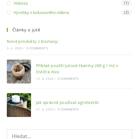
Viskóza
(1)
Výrobky z kokosového vlákna
(2)
Články o jutě
Nové produkty z biomasy:
5. 6. 2025
/
0 COMMENTS
Příklad použití jutové tkaniny 260 g / m2 v
čističce Asio
13. 4. 2024
/
0 COMMENTS
Jak správně používat agrotextilii
27. 4. 2023
/
0 COMMENTS