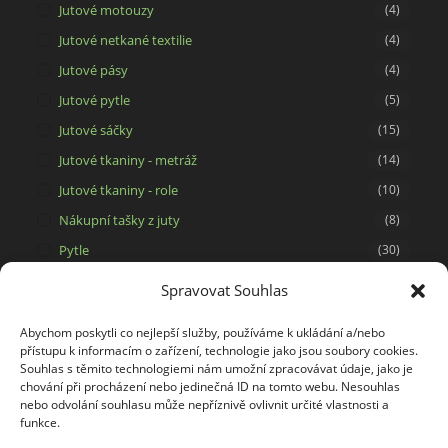
Jutové motouzy
(4)
Jutové netkané textilie
(4)
Jutové pásy
(4)
Jutové pytle
(5)
Jutové sáčky
(15)
Jutové tkaniny - metráž
(14)
Jutové tkaniny - role
(10)
Nákupní tašky z juty
(8)
Pytle
(30)
Sáčky z viskózy
(1)
Spravovat Souhlas
Síťové pytle
(6)
Abychom poskytli co nejlepší služby, používáme k ukládání a/nebo
Svíčky ze 100% včelího vosku
(15)
přístupu k informacím o zařízení, technologie jako jsou soubory cookies.
Souhlas s těmito technologiemi nám umožní zpracovávat údaje, jako je
Tašky a dárkové pytlíky
(29)
chování při procházení nebo jedinečná ID na tomto webu. Nesouhlas
Tašky na potisk
(5)
nebo odvolání souhlasu může nepříznivě ovlivnit určité vlastnosti a
funkce.
Tkaniny
(34)