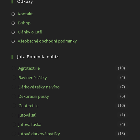
Odkazy
application
Opens
Kontakt
in
Opens
E-shop
a
in
Opens
Články o jutě
new
a
in
Opens
Všeobecné obchodní podmínky
tab
new
a
in
tab
new
a
Juta Bohemia nabízí
tab
new
Agrotextilie
(10)
tab
Bavlněné sáčky
(4)
Dárkové tašky na víno
(7)
Dekorační pásky
(6)
Geotextilie
(10)
Jutová síť
(1)
Jutová taška
(4)
Jutové dárkové pytlíky
(13)