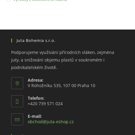
Juta Bohemia s.r.o.
Podporujeme využívání přírodních vláken, zejména
juty, a snižování objemu plastů v soukromém i
podnikatelském životě.
Adresa:
V Rohožníku 535, 107 00 Praha 10
Telefon:
+420 739 571 024
E-mail:
Opens
obchod@juta-eshop.cz
in
your