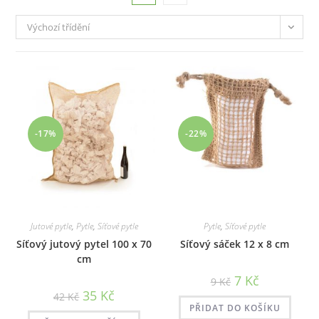
Výchozí třídění
-17%
-22%
Jutové pytle
,
Pytle
,
Síťové pytle
Pytle
,
Síťové pytle
Síťový jutový pytel 100 x 70
Síťový sáček 12 x 8 cm
cm
Původní
Aktuální
7
Kč
9
Kč
cena
cena
Původní
Aktuální
35
Kč
42
Kč
byla:
je:
cena
cena
9 Kč.
7 Kč.
PŘIDAT DO KOŠÍKU
byla:
je: