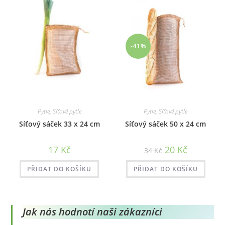
-41%
Pytle
,
Síťové pytle
Pytle
,
Síťové pytle
Síťový sáček 33 x 24 cm
Síťový sáček 50 x 24 cm
Původní
Aktuální
17
Kč
20
Kč
34
Kč
cena
cena
byla:
je:
34 Kč.
20 Kč.
PŘIDAT DO KOŠÍKU
PŘIDAT DO KOŠÍKU
Jak nás hodnotí naši zákazníci