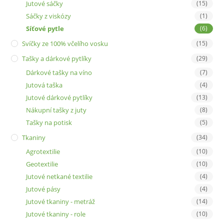
Jutové sáčky
(15)
Sáčky z viskózy
(1)
Síťové pytle
(6)
Svíčky ze 100% včelího vosku
(15)
Tašky a dárkové pytlíky
(29)
Dárkové tašky na víno
(7)
Jutová taška
(4)
Jutové dárkové pytlíky
(13)
Nákupní tašky z juty
(8)
Tašky na potisk
(5)
Tkaniny
(34)
Agrotextilie
(10)
Geotextilie
(10)
Jutové netkané textilie
(4)
Jutové pásy
(4)
Jutové tkaniny - metráž
(14)
Jutové tkaniny - role
(10)