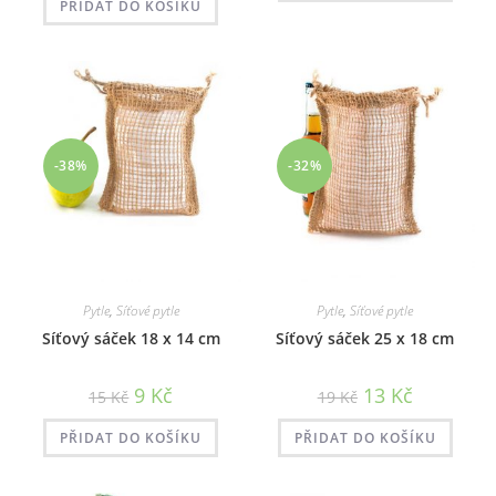
42 Kč.
35 Kč.
PŘIDAT DO KOŠÍKU
-38%
-32%
Pytle
,
Síťové pytle
Pytle
,
Síťové pytle
Síťový sáček 18 x 14 cm
Síťový sáček 25 x 18 cm
Původní
Aktuální
Původní
Aktuální
9
Kč
13
Kč
15
Kč
19
Kč
cena
cena
cena
cena
byla:
je:
byla:
je:
15 Kč.
9 Kč.
19 Kč.
13 Kč.
PŘIDAT DO KOŠÍKU
PŘIDAT DO KOŠÍKU