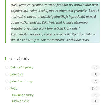
"Děkujeme za rychlé a vstřícné jednání při doručování naší
objednávky. Velmi oceňujeme rozmanitost gramáže, barev i
možnost si navolit množství jednotlivých produktů přesně
podle našich potřeb. Díky Vaší jutě je naše táborová
výzdoba originální a při tom šetrná k přírodě."
Mgr. Vlaďka Kolářová, vedoucí pracoviště Rychta - Lipka –
školské zařízení pro environmentální vzdělávání Brno
Juta výrobky
Dekorační pásky
(6)
Jutová síť
(1)
Jutové motouzy
(4)
Pytle
(30)
Bavlněné sáčky
(4)
Jutové pytle
(5)