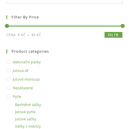
Filter By Price
Minimální
Maximální
CENA:
0 KČ
—
40 KČ
FILTR
cena
cena
Product categories
Dekorační pásky
Jutová síť
Jutové motouzy
Nezařazené
Pytle
Bavlněné sáčky
Jutové pytle
Jutové sáčky
Sáčky z viskózy