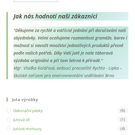
má
více
variant.
Možnosti
Jak nás hodnotí naši zákazníci
lze
vybrat
na
"Děkujeme za rychlé a vstřícné jednání při doručování naší
stránce
produktu
objednávky. Velmi oceňujeme rozmanitost gramáže, barev i
možnost si navolit množství jednotlivých produktů přesně
podle našich potřeb. Díky Vaší jutě je naše táborová
výzdoba originální a při tom šetrná k přírodě."
Mgr. Vlaďka Kolářová, vedoucí pracoviště Rychta - Lipka –
školské zařízení pro environmentální vzdělávání Brno
Juta výrobky
Dekorační pásky
(6)
Jutová síť
(1)
Jutové motouzy
(4)