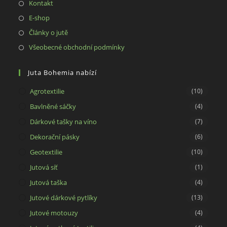
Opens
Kontakt
in
Opens
E-shop
a
in
Opens
Články o jutě
new
a
in
Opens
Všeobecné obchodní podmínky
tab
new
a
in
tab
new
a
Juta Bohemia nabízí
tab
new
Agrotextilie
(10)
tab
Bavlněné sáčky
(4)
Dárkové tašky na víno
(7)
Dekorační pásky
(6)
Geotextilie
(10)
Jutová síť
(1)
Jutová taška
(4)
Jutové dárkové pytlíky
(13)
Jutové motouzy
(4)