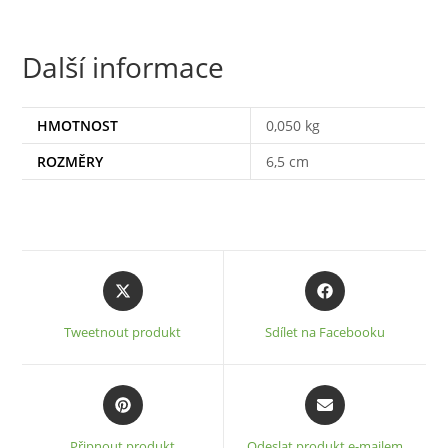
Další informace
HMOTNOST
0,050 kg
ROZMĚRY
6,5 cm
Opens
Opens
in
in
a
a
Tweetnout produkt
Sdílet na Facebooku
new
new
window
window
Opens
Opens
in
in
a
a
Připnout produkt
Odeslat produkt e-mailem