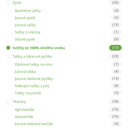
Pytle
(30)
Bavlněné sáčky
(4)
Jutové pytle
(5)
Jutové sáčky
(15)
Sáčky z viskózy
(1)
Síťové pytle
(6)
Svíčky ze 100% včelího vosku
(15)
Tašky a dárkové pytlíky
(29)
Dárkové tašky na víno
(7)
Jutová taška
(4)
Jutové dárkové pytlíky
(13)
Nákupní tašky z juty
(8)
Tašky na potisk
(5)
Tkaniny
(34)
Agrotextilie
(10)
Geotextilie
(10)
Jutové netkané textilie
(4)