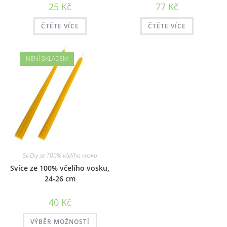
25
Kč
77
Kč
ČTĚTE VÍCE
ČTĚTE VÍCE
NENÍ SKLADEM
Svíčky ze 100% včelího vosku
Svíce ze 100% včelího vosku,
24-26 cm
40
Kč
Tento
VÝBĚR MOŽNOSTÍ
produkt