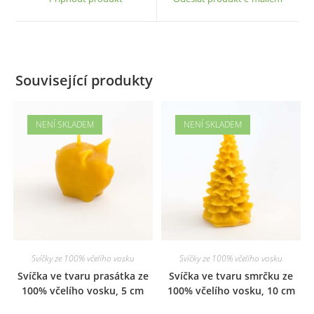
new
new
window
window
Související produkty
NENÍ SKLADEM
NENÍ SKLADEM
Svíčky ze 100% včelího vosku
Svíčky ze 100% včelího vosku
Svíčka ve tvaru prasátka ze
Svíčka ve tvaru smrčku ze
100% včelího vosku, 5 cm
100% včelího vosku, 10 cm