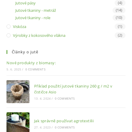
Jutové pásy
(4)
Jutové tkaniny - metráž
(14)
Jutové tkaniny - role
(10)
Viskóza
(1)
Výrobky z kokosového vlákna
(2)
Články o jutě
Nové produkty z biomasy:
5. 6. 2025
/
0 COMMENTS
Příklad použití jutové tkaniny 260 g / m2 v
čističce Asio
13. 4. 2024
/
0 COMMENTS
Jak správně používat agrotextilii
27. 4. 2023
/
0 COMMENTS