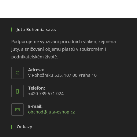
Juta Bohemia s.r.o.
Podporujeme využívání přírodních vláken, zejména
juty, a snižování objemu plastů v soukromém i
podnikatelském životě.
Adresa:
V Rohožníku 535, 107 00 Praha 10
Telefon:
+420 739 571 024
E-mail:
Opens
obchod@juta-eshop.cz
in
your
Odkazy
application