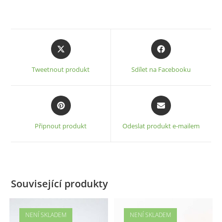
Opens
Opens
in
in
a
a
Tweetnout produkt
Sdílet na Facebooku
new
new
window
window
Opens
Opens
in
in
a
a
Připnout produkt
Odeslat produkt e-mailem
new
new
window
window
Související produkty
NENÍ SKLADEM
NENÍ SKLADEM