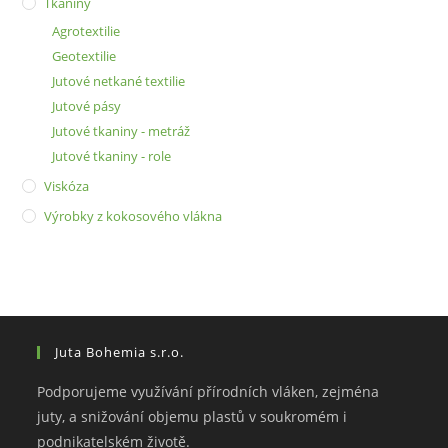
Tkaniny
Agrotextilie
Geotextilie
Jutové netkané textilie
Jutové pásy
Jutové tkaniny - metráž
Jutové tkaniny - role
Viskóza
Výrobky z kokosového vlákna
Juta Bohemia s.r.o.
Podporujeme využívání přírodních vláken, zejména
juty, a snižování objemu plastů v soukromém i
podnikatelském životě.