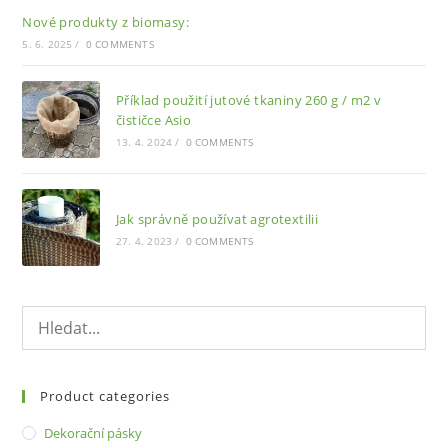
Nové produkty z biomasy:
5. 6. 2025
/
0 COMMENTS
Příklad použití jutové tkaniny 260 g / m2 v
čističce Asio
13. 4. 2024
/
0 COMMENTS
Jak správně používat agrotextilii
27. 4. 2023
/
0 COMMENTS
Product categories
Dekorační pásky