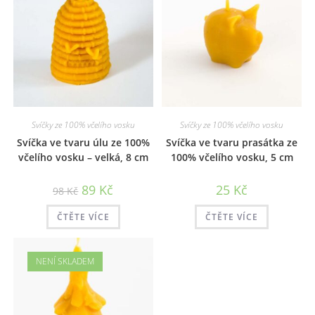
Svíčky ze 100% včelího vosku
Svíčky ze 100% včelího vosku
Svíčka ve tvaru úlu ze 100%
Svíčka ve tvaru prasátka ze
včelího vosku – velká, 8 cm
100% včelího vosku, 5 cm
Původní
Aktuální
89
Kč
25
Kč
98
Kč
cena
cena
byla:
je:
98 Kč.
89 Kč.
ČTĚTE VÍCE
ČTĚTE VÍCE
NENÍ SKLADEM