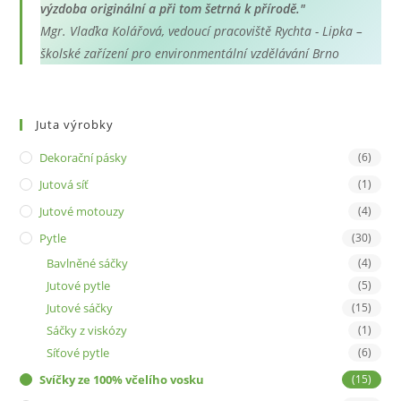
výzdoba originální a při tom šetrná k přírodě."
Mgr. Vlaďka Kolářová, vedoucí pracoviště Rychta - Lipka –
školské zařízení pro environmentální vzdělávání Brno
Juta výrobky
Dekorační pásky
(6)
Jutová síť
(1)
Jutové motouzy
(4)
Pytle
(30)
Bavlněné sáčky
(4)
Jutové pytle
(5)
Jutové sáčky
(15)
Sáčky z viskózy
(1)
Síťové pytle
(6)
Svíčky ze 100% včelího vosku
(15)