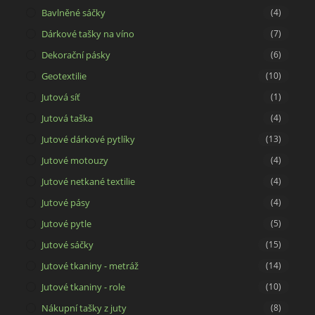
Bavlněné sáčky
(4)
Dárkové tašky na víno
(7)
Dekorační pásky
(6)
Geotextilie
(10)
Jutová síť
(1)
Jutová taška
(4)
Jutové dárkové pytlíky
(13)
Jutové motouzy
(4)
Jutové netkané textilie
(4)
Jutové pásy
(4)
Jutové pytle
(5)
Jutové sáčky
(15)
Jutové tkaniny - metráž
(14)
Jutové tkaniny - role
(10)
Nákupní tašky z juty
(8)