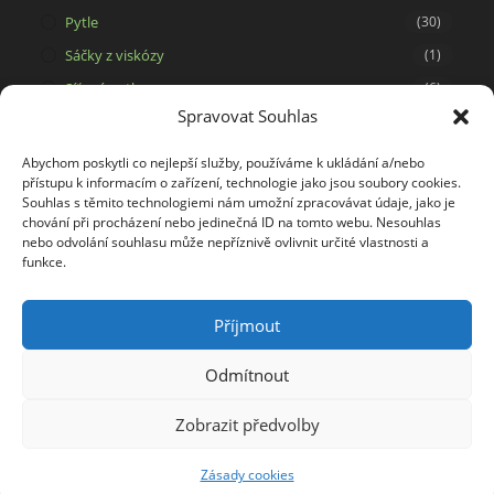
Pytle
(30)
Sáčky z viskózy
(1)
Síťové pytle
(6)
Spravovat Souhlas
Svíčky ze 100% včelího vosku
(15)
Tašky a dárkové pytlíky
(29)
Abychom poskytli co nejlepší služby, používáme k ukládání a/nebo
přístupu k informacím o zařízení, technologie jako jsou soubory cookies.
Tašky na potisk
(5)
Souhlas s těmito technologiemi nám umožní zpracovávat údaje, jako je
Tkaniny
(34)
chování při procházení nebo jedinečná ID na tomto webu. Nesouhlas
nebo odvolání souhlasu může nepříznivě ovlivnit určité vlastnosti a
Viskóza
(1)
funkce.
Výrobky z kokosového vlákna
(2)
Příjmout
Odmítnout
Zobrazit předvolby
Copyright 2026 - Juta Bohemia s.r.o.
Zásady cookies