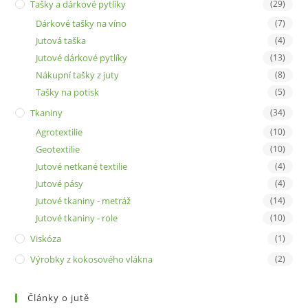
Tašky a dárkové pytlíky
(29)
Dárkové tašky na víno
(7)
Jutová taška
(4)
Jutové dárkové pytlíky
(13)
Nákupní tašky z juty
(8)
Tašky na potisk
(5)
Tkaniny
(34)
Agrotextilie
(10)
Geotextilie
(10)
Jutové netkané textilie
(4)
Jutové pásy
(4)
Jutové tkaniny - metráž
(14)
Jutové tkaniny - role
(10)
Viskóza
(1)
Výrobky z kokosového vlákna
(2)
Články o jutě