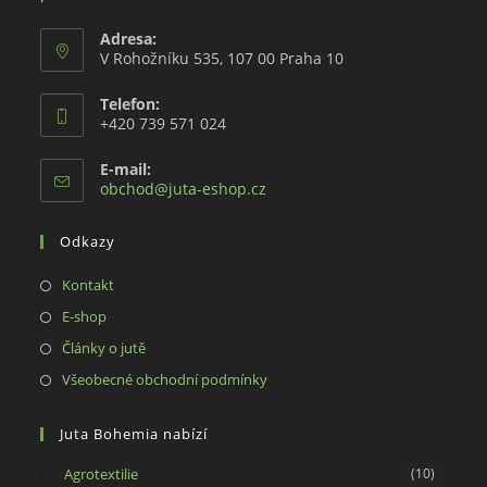
Adresa:
V Rohožníku 535, 107 00 Praha 10
Telefon:
+420 739 571 024
E-mail:
Opens
obchod@juta-eshop.cz
in
your
Odkazy
application
Opens
Kontakt
in
Opens
E-shop
a
in
Opens
Články o jutě
new
a
in
Opens
Všeobecné obchodní podmínky
tab
new
a
in
tab
new
a
Juta Bohemia nabízí
tab
new
Agrotextilie
(10)
tab