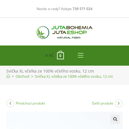
Přejít
Nevíte si rady? Volejte
739 571 024
k
obsahu
0
KČ
0
Svíčka XL včelka ze 100% včelího vosku, 12 cm
>
Obchod
>
Svíčka XL včelka ze 100% včelího vosku, 12 cm
Předchozí produkt
Další produkt
🔍