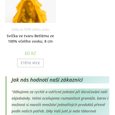
Svíčky ze 100% včelího vosku
Svíčka ve tvaru Betlému ze
100% včelího vosku, 8 cm
60
Kč
ČTĚTE VÍCE
Jak nás hodnotí naši zákazníci
"Děkujeme za rychlé a vstřícné jednání při doručování naší
objednávky. Velmi oceňujeme rozmanitost gramáže, barev i
možnost si navolit množství jednotlivých produktů přesně
podle našich potřeb. Díky Vaší jutě je naše táborová