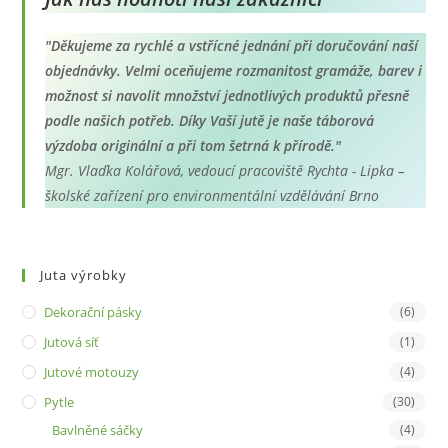
"Děkujeme za rychlé a vstřícné jednání při doručování naší
objednávky. Velmi oceňujeme rozmanitost gramáže, barev i
možnost si navolit množství jednotlivých produktů přesně
podle našich potřeb. Díky Vaší jutě je naše táborová
výzdoba originální a při tom šetrná k přírodě."
Mgr. Vlaďka Kolářová, vedoucí pracoviště Rychta - Lipka –
školské zařízení pro environmentální vzdělávání Brno
Juta výrobky
Dekorační pásky
(6)
Jutová síť
(1)
Jutové motouzy
(4)
Pytle
(30)
Bavlněné sáčky
(4)