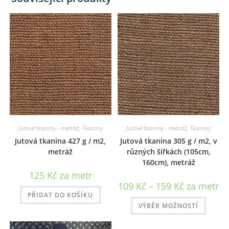
Jutové tkaniny - metráž
,
Tkaniny
Jutové tkaniny - metráž
,
Tkaniny
Jutová tkanina 427 g / m2,
Jutová tkanina 305 g / m2, v
metráž
různých šířkách (105cm,
160cm), metráž
125
Kč
za metr
Rozpětí
109
Kč
–
159
Kč
za metr
cen:
PŘIDAT DO KOŠÍKU
109 Kč
Tento
až
VÝBĚR MOŽNOSTÍ
produk
159 Kč
má
více
variant