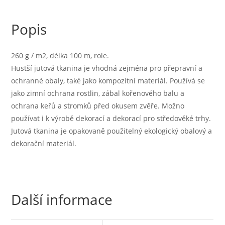
v
různých
Popis
šířkách
množství
260 g / m2, délka 100 m, role.
Hustší jutová tkanina je vhodná zejména pro přepravní a
ochranné obaly, také jako kompozitní materiál. Používá se
jako zimní ochrana rostlin, zábal kořenového balu a
ochrana keřů a stromků před okusem zvěře. Možno
používat i k výrobě dekorací a dekorací pro středověké trhy.
Jutová tkanina je opakovaně použitelný ekologický obalový a
dekorační materiál.
Další informace