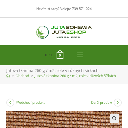
Přejít
Nevíte si rady? Volejte
739 571 024
k
obsahu
0
KČ
0
Jutová tkanina 260 g / m2, role v různých šířkách
>
Obchod
>
Jutová tkanina 260 g / m2, role v různých šířkách
Předchozí produkt
Další produkt
🔍