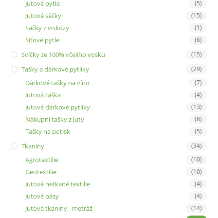
Jutové pytle
(5)
Jutové sáčky
(15)
Sáčky z viskózy
(1)
Síťové pytle
(6)
Svíčky ze 100% včelího vosku
(15)
Tašky a dárkové pytlíky
(29)
Dárkové tašky na víno
(7)
Jutová taška
(4)
Jutové dárkové pytlíky
(13)
Nákupní tašky z juty
(8)
Tašky na potisk
(5)
Tkaniny
(34)
Agrotextilie
(10)
Geotextilie
(10)
Jutové netkané textilie
(4)
Jutové pásy
(4)
Jutové tkaniny - metráž
(14)