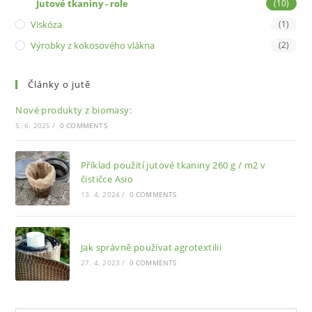
Jutové tkaniny - role
(10)
Viskóza
(1)
Výrobky z kokosového vlákna
(2)
Články o jutě
Nové produkty z biomasy:
5. 6. 2025
/
0 COMMENTS
Příklad použití jutové tkaniny 260 g / m2 v
čističce Asio
13. 4. 2024
/
0 COMMENTS
Jak správně používat agrotextilii
27. 4. 2023
/
0 COMMENTS