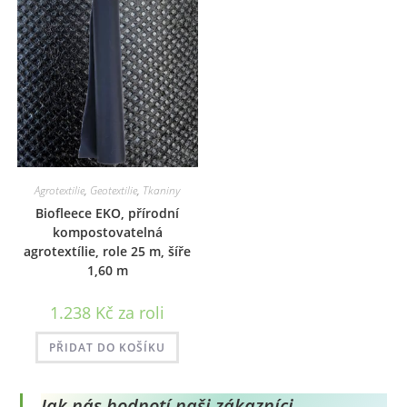
Možno
lze
vybrat
na
stránc
produ
Agrotextilie
,
Geotextilie
,
Tkaniny
Biofleece EKO, přírodní
kompostovatelná
agrotextílie, role 25 m, šíře
1,60 m
1.238
Kč
za roli
PŘIDAT DO KOŠÍKU
Jak nás hodnotí naši zákazníci