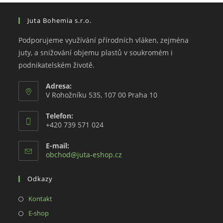
Juta Bohemia s.r.o.
Podporujeme využívání přírodních vláken, zejména
juty, a snižování objemu plastů v soukromém i
podnikatelském životě.
Adresa:
V Rohožníku 535, 107 00 Praha 10
Telefon:
+420 739 571 024
E-mail:
Opens
obchod@juta-eshop.cz
in
your
Odkazy
application
Opens
Kontakt
in
Opens
E-shop
a