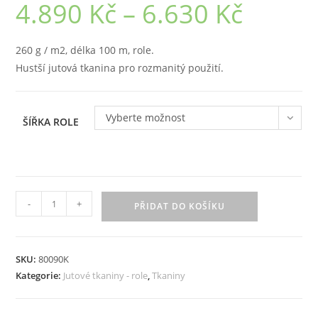
4.890
Kč
–
6.630
Kč
Rozpětí
cen:
4.890 Kč
až
6.630 Kč
260 g / m2, délka 100 m, role.
Hustší jutová tkanina pro rozmanitý použití.
Vyberte možnost
ŠÍŘKA ROLE
Jutová
-
+
PŘIDAT DO KOŠÍKU
tkanina
260
g
SKU:
80090K
/
Kategorie:
Jutové tkaniny - role
,
Tkaniny
m2,
role