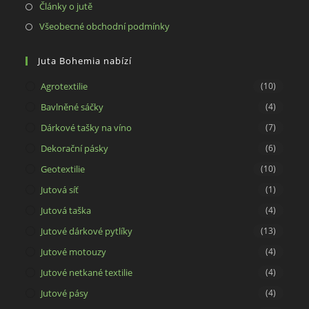
in
Opens
Články o jutě
new
a
in
Opens
Všeobecné obchodní podmínky
tab
new
a
in
tab
new
a
Juta Bohemia nabízí
tab
new
Agrotextilie
(10)
tab
Bavlněné sáčky
(4)
Dárkové tašky na víno
(7)
Dekorační pásky
(6)
Geotextilie
(10)
Jutová síť
(1)
Jutová taška
(4)
Jutové dárkové pytlíky
(13)
Jutové motouzy
(4)
Jutové netkané textilie
(4)
Jutové pásy
(4)