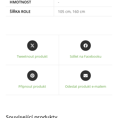
HMOTNOST
-
ŠÍŘKA ROLE
105 cm, 160 cm
Opens
Opens
in
in
a
a
Tweetnout produkt
Sdílet na Facebooku
new
new
window
window
Opens
Opens
in
in
a
a
Připnout produkt
Odeslat produkt e-mailem
new
new
window
window
Související produkty