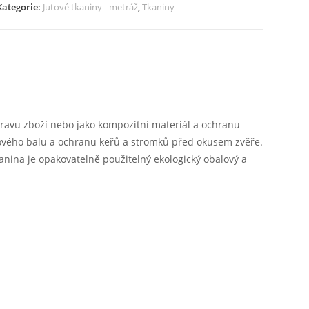
Kategorie:
Jutové tkaniny - metráž
,
Tkaniny
m2,
metráž
v
různých
šířkách
(105cm,
160cm,
ravu zboží nebo jako kompozitní materiál a ochranu
210cm)
enového balu a ochranu keřů a stromků před okusem zvěře.
množství
kanina je opakovatelně použitelný ekologický obalový a