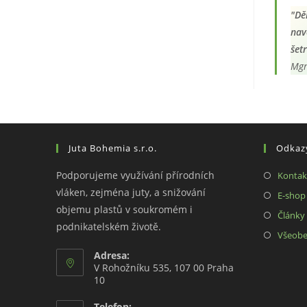
"Dě
nav
šet
Mgr
Juta Bohemia s.r.o.
Odkaz
Podporujeme využívání přírodních
Kontak
vláken, zejména juty, a snižování
E-shop
objemu plastů v soukromém i
Články 
podnikatelském životě.
Všeobe
Adresa:
V Rohožníku 535, 107 00 Praha
10
Telefon: