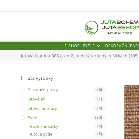
Přejít
k
obsahu
E-SHOP
PYTLE
DEKORAČNÍ PÁS
Jutová tkanina 365 g / m2, metráž v různých šířkách (10
Juta výrobky
Dekorační pásky
(6)
Jutová síť
(1)
Jutové motouzy
(4)
Pytle
(30)
Bavlněné sáčky
(4)
Jutové pytle
(5)