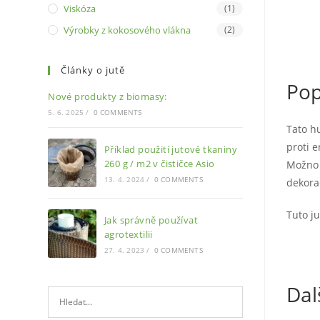
Viskóza
(1)
Výrobky z kokosového vlákna
(2)
Články o jutě
Pop
Nové produkty z biomasy:
5. 6. 2025
/
0 COMMENTS
Tato h
proti 
Příklad použití jutové tkaniny
260 g / m2 v čističce Asio
Možno p
13. 4. 2024
/
0 COMMENTS
dekora
Tuto j
Jak správně používat
agrotextilii
27. 4. 2023
/
0 COMMENTS
Dal