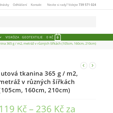
dnávky
Odhlášení
Kontakt
Nevíte si rady? Volejte
739 571 024
VISKÓZA
GEOTEXTILIE
0
KČ
0
nina 365 g / m2, metráž v různých šířkách (105cm, 160cm, 210cm)
Jutová tkanina 365 g / m2,
metráž v různých šířkách
(105cm, 160cm, 210cm)
119
Kč
–
236
Kč
za
Rozpětí
cen:
119 Kč