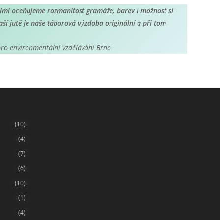
stránce
produktu
elmi oceňujeme rozmanitost gramáže, barev i možnost si
ší jutě je naše táborová výzdoba originální a při tom
 pro environmentální vzdělávání Brno
(10)
(4)
(7)
(6)
(10)
(1)
(4)