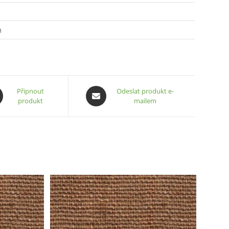
m
ns
Opens
Připnout
Odeslat produkt e-
produkt
mailem
in
a
new
ow
window