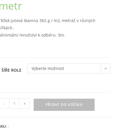
metr
až
236 Kč
Těžká jutová tkanina 365 g / m2, metráž v různých
šířkách.
Minimální množství k odběru: 3m.
Vyberte možnost
ŠÍŘE ROLE
Jutová
-
+
PŘIDAT DO KOŠÍKU
tkanina
365
g
SKU:
-