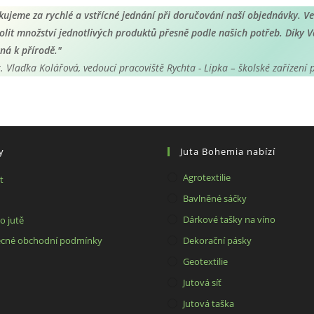
na
kujeme za rychlé a vstřícné jednání při doručování naší objednávky. V
stránce
produktu
olit množství jednotlivých produktů přesně podle našich potřeb. Díky Va
rná k přírodě."
. Vlaďka Kolářová, vedoucí pracoviště Rychta - Lipka – školské zařízení
y
Juta Bohemia nabízí
Agrotextilie
Opens
t
in
Opens
Bavlněné sáčky
a
in
Opens
Dárkové tašky na víno
o jutě
new
a
in
Opens
cné obchodní podmínky
Dekorační pásky
tab
new
a
in
Geotextilie
tab
new
a
Jutová síť
tab
new
Jutová taška
tab