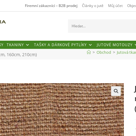
Firemní zákazníci – B2B prodej
Články o jutě
Můj účet
Obje
H
l
KY
TKANINY
TAŠKY A DÁRKOVÉ PYTLÍKY
JUTOVÉ MOTOUZY
e
>
Obchod
>
Jutová tka
5cm, 160cm, 210cm)
d
a
t
.
🔍
.
.