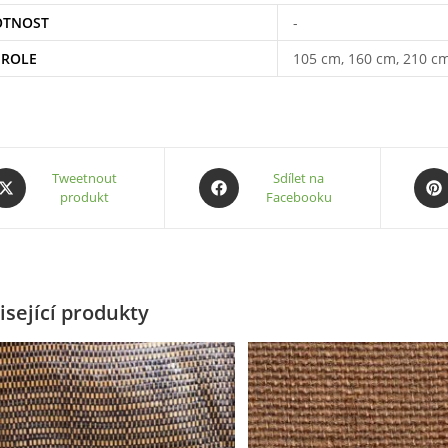
TNOST
-
 ROLE
105 cm, 160 cm, 210 c
pens
Opens
Ope
Tweetnout
Sdílet na
produkt
Facebooku
in
in
a
a
ew
new
new
indow
window
wind
isející produkty