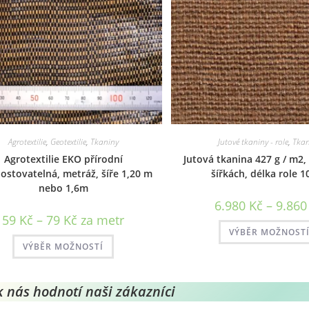
Agrotextilie
,
Geotextilie
,
Tkaniny
Jutové tkaniny - role
,
Tkan
Agrotextilie EKO přírodní
Jutová tkanina 427 g / m2,
stovatelná, metráž, šíře 1,20 m
šířkách, délka role 
nebo 1,6m
6.980
Kč
–
9.86
Rozpětí
59
Kč
–
79
Kč
za metr
cen:
VÝBĚR MOŽNOST
59 Kč
Tento
až
VÝBĚR MOŽNOSTÍ
produkt
79 Kč
má
více
variant.
Možnosti
k nás hodnotí naši zákazníci
lze
vybrat