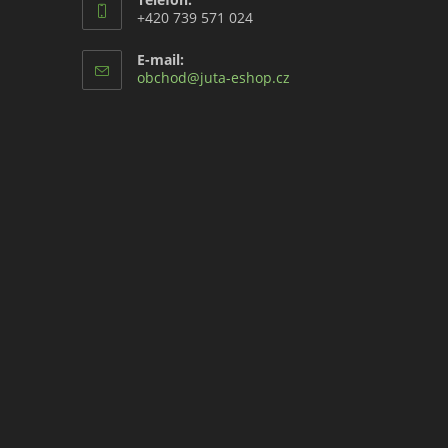
+420 739 571 024
E-mail:
Opens
obchod@juta-eshop.cz
in
your
application