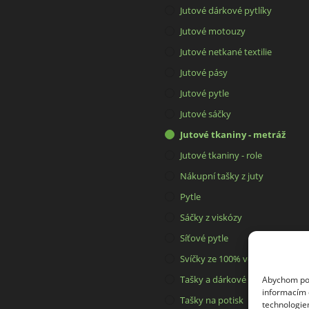
Jutové dárkové pytlíky
Jutové motouzy
Jutové netkané textilie
Jutové pásy
Jutové pytle
Jutové sáčky
Jutové tkaniny - metráž
Jutové tkaniny - role
Nákupní tašky z juty
Pytle
Sáčky z viskózy
Síťové pytle
Svíčky ze 100% včelího vosku
Tašky a dárkové pytlíky
Abychom posk
informacím o
Tašky na potisk
technologie