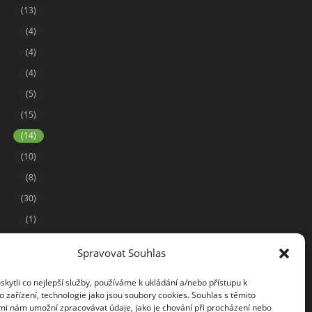
(13)
(4)
(4)
(4)
(5)
(15)
(14)
(10)
(8)
(30)
(1)
(6)
Spravovat Souhlas
(15)
(29)
ytli co nejlepší služby, používáme k ukládání a/nebo přístupu k
 zařízení, technologie jako jsou soubory cookies. Souhlas s těmito
(5)
mi nám umožní zpracovávat údaje, jako je chování při procházení nebo