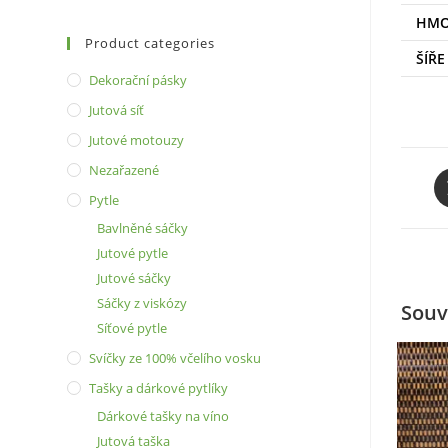
HMO
Product categories
ŠÍŘE
Dekorační pásky
Jutová síť
Jutové motouzy
Nezařazené
O
in
Pytle
a
Bavlněné sáčky
n
Jutové pytle
w
Jutové sáčky
Sáčky z viskózy
Souv
Síťové pytle
Svíčky ze 100% včelího vosku
Tašky a dárkové pytlíky
Dárkové tašky na víno
Jutová taška