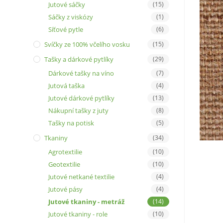
Jutové sáčky
(15)
Sáčky z viskózy
(1)
Síťové pytle
(6)
Svíčky ze 100% včelího vosku
(15)
Tašky a dárkové pytlíky
(29)
Dárkové tašky na víno
(7)
Jutová taška
(4)
Jutové dárkové pytlíky
(13)
Nákupní tašky z juty
(8)
Tašky na potisk
(5)
Tkaniny
(34)
Agrotextilie
(10)
Geotextilie
(10)
Jutové netkané textilie
(4)
Jutové pásy
(4)
Jutové tkaniny - metráž
(14)
Jutové tkaniny - role
(10)