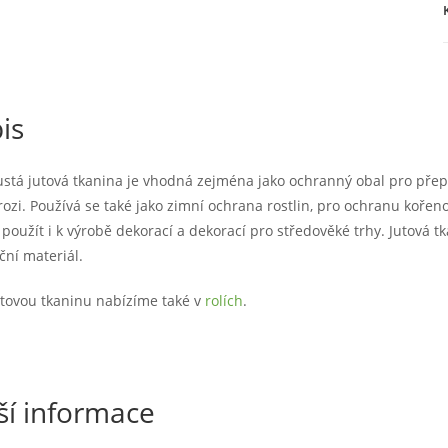
/
is
ustá jutová tkanina je vhodná zejména jako ochranný obal pro přep
erozi. Používá se také jako zimní ochrana rostlin, pro ochranu koř
oužít i k výrobě dekorací a dekorací pro středověké trhy. Jutová t
ční materiál.
utovou tkaninu nabízíme také v
rolích
.
ší informace