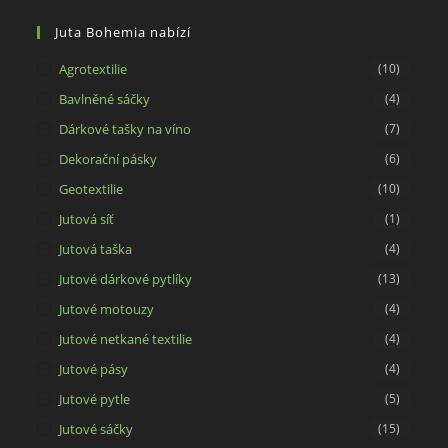
a
in
tab
new
a
Juta Bohemia nabízí
tab
new
Agrotextilie
(10)
tab
Bavlněné sáčky
(4)
Dárkové tašky na víno
(7)
Dekorační pásky
(6)
Geotextilie
(10)
Jutová síť
(1)
Jutová taška
(4)
Jutové dárkové pytlíky
(13)
Jutové motouzy
(4)
Jutové netkané textilie
(4)
Jutové pásy
(4)
Jutové pytle
(5)
Jutové sáčky
(15)