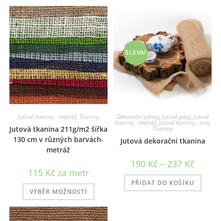
SLEVA!
Jutové tkaniny - metráž
,
Tkaniny
Dekorační pásky
,
Jutové pásy
,
Jutové
tkaniny - metráž
,
Jutové tkaniny - role
,
Jutová tkanina 211g/m2 šířka
Tkaniny
130 cm v různých barvách-
Jutová dekorační tkanina
metráž
Rozpětí
190
Kč
–
237
Kč
cen:
115
Kč
za metr
190 Kč
až
PŘIDAT DO KOŠÍKU
Tento
237 Kč
VÝBĚR MOŽNOSTÍ
produkt
má
více
variant.
Možnosti