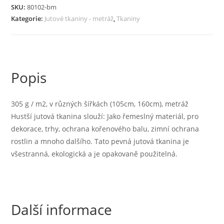
g
SKU:
80102-bm
/
Kategorie:
Jutové tkaniny - metráž
,
Tkaniny
m2,
v
různých
šířkách
Popis
(105cm,
160cm),
metráž
305 g / m2, v různých šířkách (105cm, 160cm), metráž
množství
Hustší jutová tkanina slouží: Jako řemeslný materiál, pro
dekorace, trhy, ochrana kořenového balu, zimní ochrana
rostlin a mnoho dalšího. Tato pevná jutová tkanina je
všestranná, ekologická a je opakovaně použitelná.
Další informace