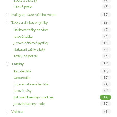
Sáčky z viskózy
(1)
Síťové pytle
(6)
Svíčky ze 100% včelího vosku
(15)
Tašky a dárkové pytlíky
(29)
Dárkové tašky na víno
(7)
Jutová taška
(4)
Jutové dárkové pytlíky
(13)
Nákupní tašky z juty
(8)
Tašky na potisk
(5)
Tkaniny
(34)
Agrotextilie
(10)
Geotextilie
(10)
Jutové netkané textilie
(4)
Jutové pásy
(4)
Jutové tkaniny - metráž
(14)
Jutové tkaniny - role
(10)
Viskóza
(1)