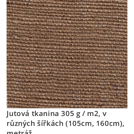
🔍
Jutová tkanina 305 g / m2, v
různých šířkách (105cm, 160cm),
metráž