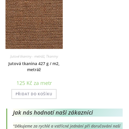
lze
vybrat
na
stránce
produktu
Jutové tkaniny - metráž
,
Tkaniny
Jutová tkanina 427 g / m2,
metráž
125
Kč
za metr
PŘIDAT DO KOŠÍKU
Jak nás hodnotí naši zákazníci
"Děkujeme za rychlé a vstřícné jednání při doručování naší