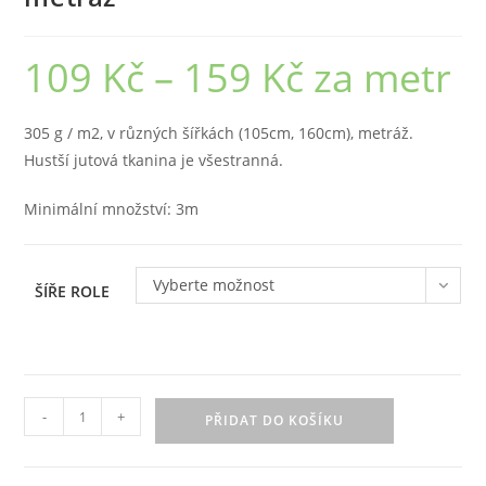
109
Kč
–
159
Kč
za metr
Rozpětí
cen:
109 Kč
až
159 Kč
305 g / m2, v různých šířkách (105cm, 160cm), metráž.
Hustší jutová tkanina je všestranná.
Minimální množství: 3m
Vyberte možnost
ŠÍŘE ROLE
Jutová
-
+
PŘIDAT DO KOŠÍKU
tkanina
305