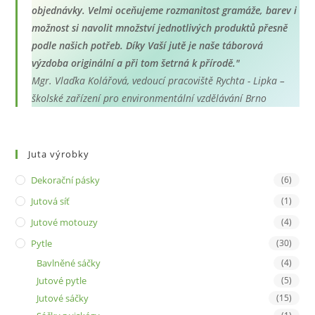
objednávky. Velmi oceňujeme rozmanitost gramáže, barev i
možnost si navolit množství jednotlivých produktů přesně
podle našich potřeb. Díky Vaší jutě je naše táborová
výzdoba originální a při tom šetrná k přírodě."
Mgr. Vlaďka Kolářová, vedoucí pracoviště Rychta - Lipka –
školské zařízení pro environmentální vzdělávání Brno
Juta výrobky
Dekorační pásky
(6)
Jutová síť
(1)
Jutové motouzy
(4)
Pytle
(30)
Bavlněné sáčky
(4)
Jutové pytle
(5)
Jutové sáčky
(15)