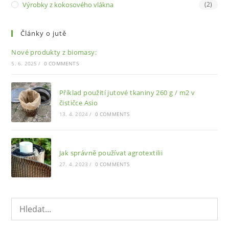
Výrobky z kokosového vlákna
(2)
Články o jutě
Nové produkty z biomasy:
5. 6. 2025
/
0 COMMENTS
Příklad použití jutové tkaniny 260 g / m2 v
čističce Asio
13. 4. 2024
/
0 COMMENTS
Jak správně používat agrotextilii
27. 4. 2023
/
0 COMMENTS