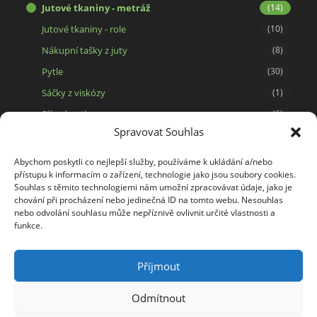
Jutové tkaniny - metráž
(14)
Jutové tkaniny - role
(10)
Nákupní tašky z juty
(8)
Pytle
(30)
Sáčky z viskózy
(1)
Síťové pytle
(6)
Spravovat Souhlas
Svíčky ze 100% včelího vosku
(15)
Tašky a dárkové pytlíky
(29)
Abychom poskytli co nejlepší služby, používáme k ukládání a/nebo
přístupu k informacím o zařízení, technologie jako jsou soubory cookies.
Tašky na potisk
(5)
Souhlas s těmito technologiemi nám umožní zpracovávat údaje, jako je
Tkaniny
(34)
chování při procházení nebo jedinečná ID na tomto webu. Nesouhlas
nebo odvolání souhlasu může nepříznivě ovlivnit určité vlastnosti a
Viskóza
(1)
funkce.
Výrobky z kokosového vlákna
(2)
Příjmout
Odmítnout