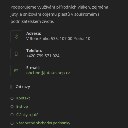
Podporujeme využívání přírodních vláken, zejména
juty, a snižování objemu plastů v soukromém i
podnikatelském životě.
Adresa:
V Rohožníku 535, 107 00 Praha 10
Telefon:
+420 739 571 024
E-mail:
Opens
obchod@juta-eshop.cz
in
your
Odkazy
application
Opens
Kontakt
in
Opens
E-shop
a
in
Opens
Články o jutě
new
a
in
Opens
Všeobecné obchodní podmínky
tab
new