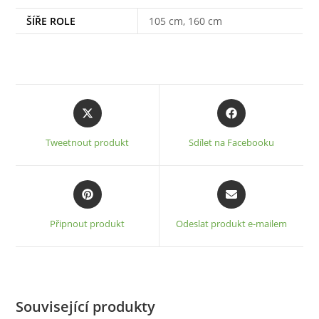
ŠÍŘE ROLE
105 cm, 160 cm
Opens
Opens
in
in
a
a
Tweetnout produkt
Sdílet na Facebooku
new
new
window
window
Opens
Opens
in
in
a
a
Připnout produkt
Odeslat produkt e-mailem
new
new
window
window
Související produkty