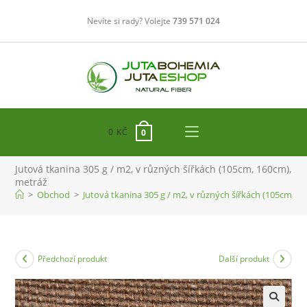
Přejít
Nevíte si rady? Volejte
739 571 024
k
obsahu
0
KČ
0
Jutová tkanina 305 g / m2, v různých šířkách (105cm, 160cm),
metráž
>
Obchod
>
Jutová tkanina 305 g / m2, v různých šířkách (105cm, 1
Předchozí produkt
Další produkt