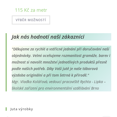
115
Kč
za metr
Tento
VÝBĚR MOŽNOSTÍ
produkt
má
více
variant.
Možnosti
Jak nás hodnotí naši zákazníci
lze
vybrat
na
"Děkujeme za rychlé a vstřícné jednání při doručování naší
stránce
produktu
objednávky. Velmi oceňujeme rozmanitost gramáže, barev i
možnost si navolit množství jednotlivých produktů přesně
podle našich potřeb. Díky Vaší jutě je naše táborová
výzdoba originální a při tom šetrná k přírodě."
Mgr. Vlaďka Kolářová, vedoucí pracoviště Rychta - Lipka –
školské zařízení pro environmentální vzdělávání Brno
Juta výrobky