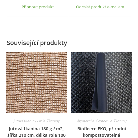
a
a
Připnout produkt
Odeslat produkt e-mailem
new
new
window
window
Související produkty
Jutové tkaniny - role
,
Tkaniny
Agrotextilie
,
Geotextilie
,
Tkaniny
Jutová tkanina 180 g / m2,
Biofleece EKO, přírodní
šířka 210 cm, délka role 100
kompostovatelná