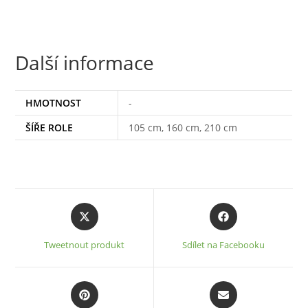
Další informace
HMOTNOST
-
ŠÍŘE ROLE
105 cm, 160 cm, 210 cm
Opens
Opens
in
in
a
a
Tweetnout produkt
Sdílet na Facebooku
new
new
window
window
Opens
Opens
in
in