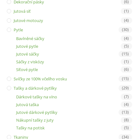
Dekorační pásky
(6)
Jutová síť
(1)
Jutové motouzy
(4)
Pytle
(30)
Bavlněné sáčky
(4)
Jutové pytle
(5)
Jutové sáčky
(15)
Sáčky z viskózy
(1)
Síťové pytle
(6)
Svíčky ze 100% včelího vosku
(15)
Tašky a dárkové pytlíky
(29)
Dárkové tašky na víno
(7)
Jutová taška
(4)
Jutové dárkové pytlíky
(13)
Nákupní tašky z juty
(8)
Tašky na potisk
(5)
Tkaniny
(34)