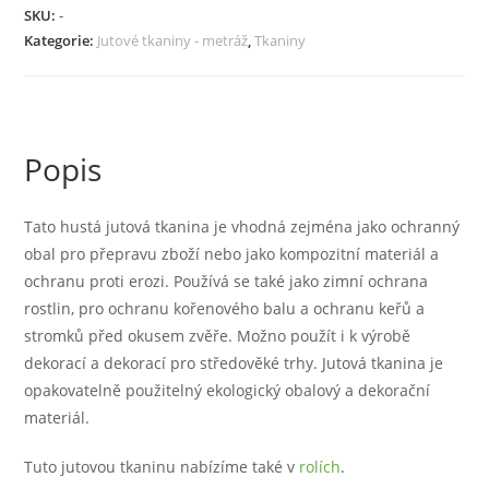
g
SKU:
-
/
Kategorie:
Jutové tkaniny - metráž
,
Tkaniny
m2,
metráž
v
různých
Popis
šířkách
(105cm,
160cm,
Tato hustá jutová tkanina je vhodná zejména jako ochranný
210cm)
obal pro přepravu zboží nebo jako kompozitní materiál a
množství
ochranu proti erozi. Používá se také jako zimní ochrana
rostlin, pro ochranu kořenového balu a ochranu keřů a
stromků před okusem zvěře. Možno použít i k výrobě
dekorací a dekorací pro středověké trhy. Jutová tkanina je
opakovatelně použitelný ekologický obalový a dekorační
materiál.
Tuto jutovou tkaninu nabízíme také v
rolích
.