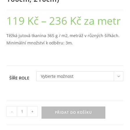
119
Kč
–
236
Kč
za metr
Rozpětí
cen:
119 Kč
až
236 Kč
Těžká jutová tkanina 365 g / m2, metráž v různých šířkách.
Minimální množství k odběru: 3m.
Vyberte možnost
ŠÍŘE ROLE
Jutová
-
+
PŘIDAT DO KOŠÍKU
tkanina
365