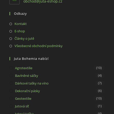
Opens
obchod@juta-eshop.cz
in
your
Odkazy
application
Opens
Kontakt
in
Opens
E-shop
a
in
Opens
Články o jutě
new
a
in
Opens
Všeobecné obchodní podmínky
tab
new
a
in
tab
new
a
Juta Bohemia nabízí
tab
new
Agrotextilie
(10)
tab
Bavlněné sáčky
(4)
Dárkové tašky na víno
(7)
Dekorační pásky
(6)
Geotextilie
(10)
Jutová síť
(1)
Jutová taška
(4)