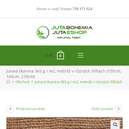
Přejít
Nevíte si rady? Volejte
739 571 024
k
obsahu
0
KČ
0
Jutová tkanina 365 g / m2, metráž v různých šířkách (105cm,
160cm, 210cm)
>
Obchod
>
Jutová tkanina 365 g / m2, metráž v různých šířkách (
Předchozí produkt
Další produkt