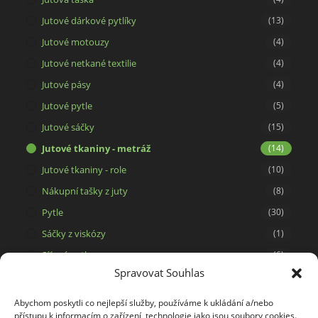
Jutové dárkové pytlíky
(13)
Jutové motouzy
(4)
Jutové netkané textilie
(4)
Jutové pásy
(4)
Jutové pytle
(5)
Jutové sáčky
(15)
Jutové tkaniny - metráž
(14)
Jutové tkaniny - role
(10)
Nákupní tašky z juty
(8)
Pytle
(30)
Sáčky z viskózy
(1)
Síťové pytle
(6)
Spravovat Souhlas
Svíčky ze 100% včelího vosku
(15)
Tašky a dárkové pytlíky
(29)
Abychom poskytli co nejlepší služby, používáme k ukládání a/nebo
přístupu k informacím o zařízení, technologie jako jsou soubory cookies.