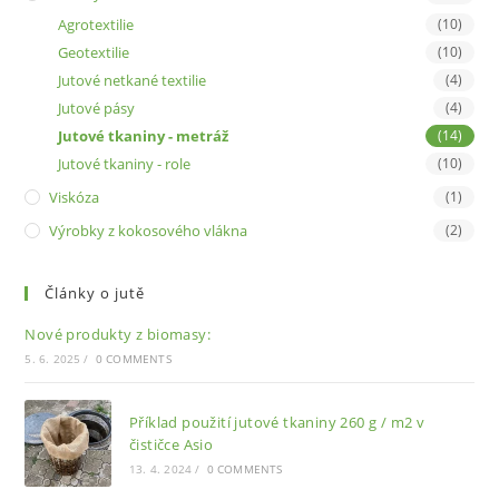
Agrotextilie
(10)
Geotextilie
(10)
Jutové netkané textilie
(4)
Jutové pásy
(4)
Jutové tkaniny - metráž
(14)
Jutové tkaniny - role
(10)
Viskóza
(1)
Výrobky z kokosového vlákna
(2)
Články o jutě
Nové produkty z biomasy:
5. 6. 2025
/
0 COMMENTS
Příklad použití jutové tkaniny 260 g / m2 v
čističce Asio
13. 4. 2024
/
0 COMMENTS