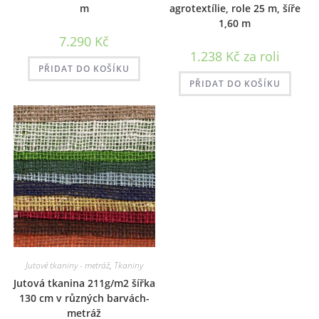
m
agrotextílie, role 25 m, šíře
1,60 m
7.290
Kč
1.238
Kč
za roli
PŘIDAT DO KOŠÍKU
PŘIDAT DO KOŠÍKU
Jutové tkaniny - metráž
,
Tkaniny
Jutová tkanina 211g/m2 šířka
130 cm v různých barvách-
metráž