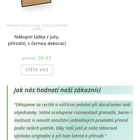
Nákupní tašky z juty
,
Tašky a dárkové
pytlíky
Nákupní taška z juty,
přírodní, s černou dekorací
Původní
Aktuální
99
Kč
219
Kč
cena
cena
byla:
je:
219 Kč.
99 Kč.
ČTĚTE VÍCE
Jak nás hodnotí naši zákazníci
"Děkujeme za rychlé a vstřícné jednání při doručování naší
objednávky. Velmi oceňujeme rozmanitost gramáže, barev i
možnost si navolit množství jednotlivých produktů přesně
podle našich potřeb. Díky Vaší jutě je naše táborová
výzdoba originální a při tom šetrná k přírodě."