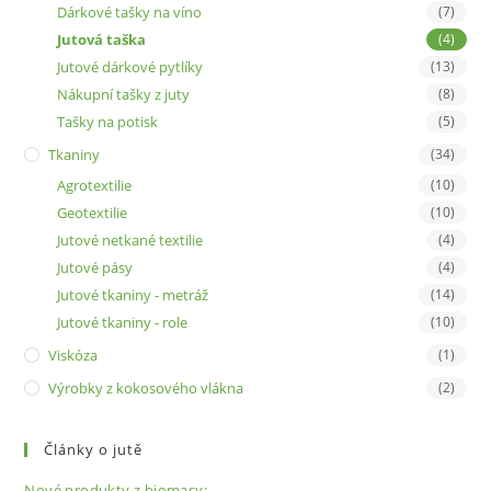
Dárkové tašky na víno
(7)
Jutová taška
(4)
Jutové dárkové pytlíky
(13)
Nákupní tašky z juty
(8)
Tašky na potisk
(5)
Tkaniny
(34)
Agrotextilie
(10)
Geotextilie
(10)
Jutové netkané textilie
(4)
Jutové pásy
(4)
Jutové tkaniny - metráž
(14)
Jutové tkaniny - role
(10)
Viskóza
(1)
Výrobky z kokosového vlákna
(2)
Články o jutě
Nové produkty z biomasy: