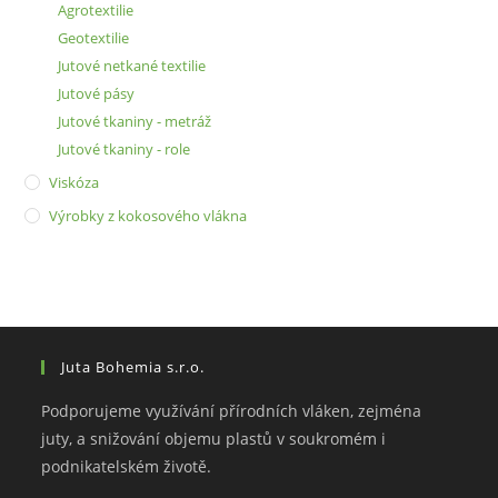
Agrotextilie
Geotextilie
Jutové netkané textilie
Jutové pásy
Jutové tkaniny - metráž
Jutové tkaniny - role
Viskóza
Výrobky z kokosového vlákna
Juta Bohemia s.r.o.
Podporujeme využívání přírodních vláken, zejména
juty, a snižování objemu plastů v soukromém i
podnikatelském životě.