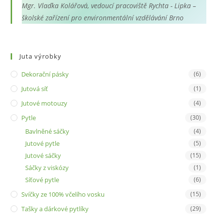
Mgr. Vlaďka Kolářová, vedoucí pracoviště Rychta - Lipka –
školské zařízení pro environmentální vzdělávání Brno
Juta výrobky
Dekorační pásky
(6)
Jutová síť
(1)
Jutové motouzy
(4)
Pytle
(30)
Bavlněné sáčky
(4)
Jutové pytle
(5)
Jutové sáčky
(15)
Sáčky z viskózy
(1)
Síťové pytle
(6)
Svíčky ze 100% včelího vosku
(15)
Tašky a dárkové pytlíky
(29)