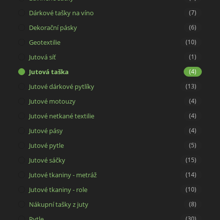
Dárkové tašky na víno
(7)
Dekorační pásky
(6)
Geotextilie
(10)
Jutová síť
(1)
Jutová taška
(4)
Jutové dárkové pytlíky
(13)
Jutové motouzy
(4)
Jutové netkané textilie
(4)
Jutové pásy
(4)
Jutové pytle
(5)
Jutové sáčky
(15)
Jutové tkaniny - metráž
(14)
Jutové tkaniny - role
(10)
Nákupní tašky z juty
(8)
Pytle
(30)