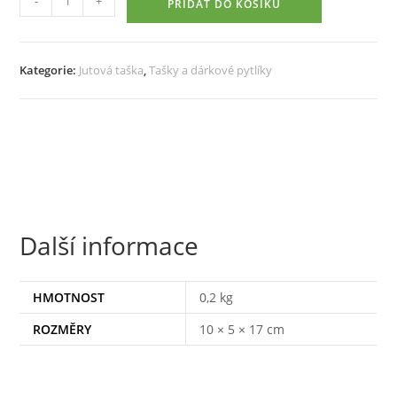
-
+
PŘIDAT DO KOŠÍKU
jutová
taštička
v
Kategorie:
Jutová taška
,
Tašky a dárkové pytlíky
zelené
barvě
množství
Další informace
HMOTNOST
0,2 kg
ROZMĚRY
10 × 5 × 17 cm