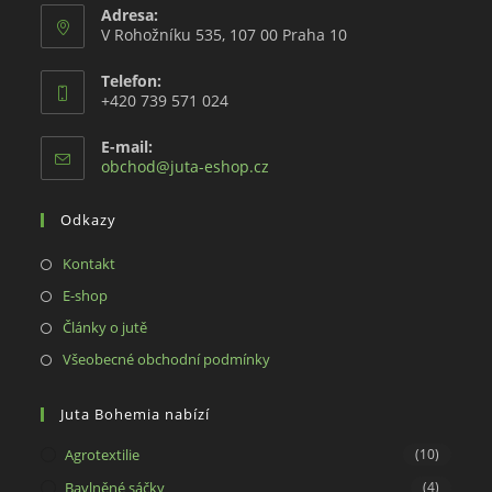
Adresa:
V Rohožníku 535, 107 00 Praha 10
Telefon:
+420 739 571 024
E-mail:
Opens
obchod@juta-eshop.cz
in
your
Odkazy
application
Opens
Kontakt
in
Opens
E-shop
a
in
Opens
Články o jutě
new
a
in
Opens
Všeobecné obchodní podmínky
tab
new
a
in
tab
new
a
Juta Bohemia nabízí
tab
new
Agrotextilie
(10)
tab
Bavlněné sáčky
(4)