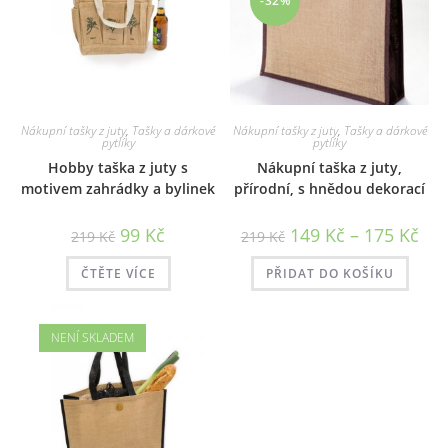
-32%
Nákupní tašky z juty
,
Tašky a dárkové
Nákupní tašky z juty
,
Tašky a dárkové
pytlíky
pytlíky
Hobby taška z juty s
Nákupní taška z juty,
motivem zahrádky a bylinek
přírodní, s hnědou dekorací
Původní
Aktuální
Rozp
99
Kč
149
Kč
–
175
Kč
219
Kč
219
Kč
cena
cena
cen:
byla:
je:
149 
219 Kč.
99 Kč.
až
ČTĚTE VÍCE
PŘIDAT DO KOŠÍKU
175 
NENÍ SKLADEM