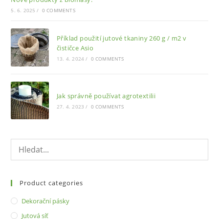
5. 6. 2025
/
0 COMMENTS
Příklad použití jutové tkaniny 260 g / m2 v
čističce Asio
13. 4. 2024
/
0 COMMENTS
Jak správně používat agrotextilii
27. 4. 2023
/
0 COMMENTS
Product categories
Dekorační pásky
Jutová síť