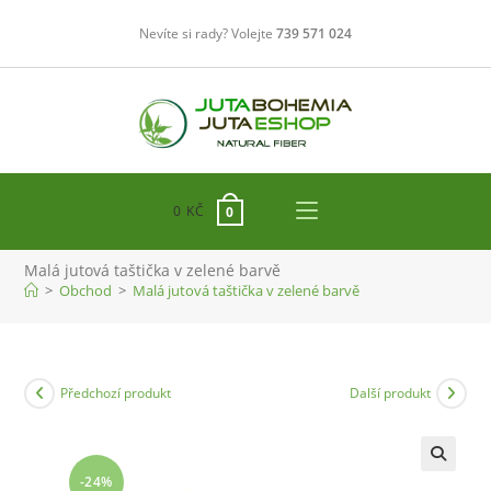
Přejít
Nevíte si rady? Volejte
739 571 024
k
obsahu
0
KČ
0
Malá jutová taštička v zelené barvě
>
Obchod
>
Malá jutová taštička v zelené barvě
Předchozí produkt
Další produkt
-24%
🔍