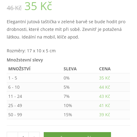
35
Kč
Původní
Aktuální
46
Kč
cena
cena
byla:
je:
46 Kč.
35 Kč.
Elegantní jutová taštička v zelené barvě se bude hodit pro
drobnosti, které chcete mít při sobě. Zevnitř je potažená
látkou. Ideální na mobil, klíče apod.
Rozměry: 17 x 10 x 5 cm
Množstevní slevy
MNOŽSTVÍ
SLEVA
CENA
1 - 5
0%
35
Kč
6 - 10
5%
44
Kč
11 - 24
7%
43
Kč
25 - 49
10%
41
Kč
50 - 99
15%
39
Kč
Malá