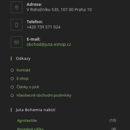
Adresa:
V Rohožníku 535, 107 00 Praha 10
Telefon:
+420 739 571 024
E-mail:
Opens
obchod@juta-eshop.cz
in
your
Odkazy
application
Opens
Kontakt
in
Opens
E-shop
a
in
Opens
Články o jutě
new
a
in
Opens
Všeobecné obchodní podmínky
tab
new
a
in
tab
new
a
Juta Bohemia nabízí
tab
new
Agrotextilie
(10)
tab
Bavlněné sáčky
(4)