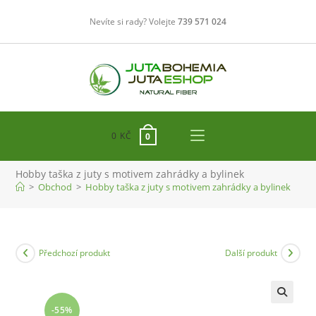
Přejít
Nevíte si rady? Volejte
739 571 024
k
obsahu
0
KČ
0
Hobby taška z juty s motivem zahrádky a bylinek
>
Obchod
>
Hobby taška z juty s motivem zahrádky a bylinek
Předchozí produkt
Další produkt
-55%
🔍