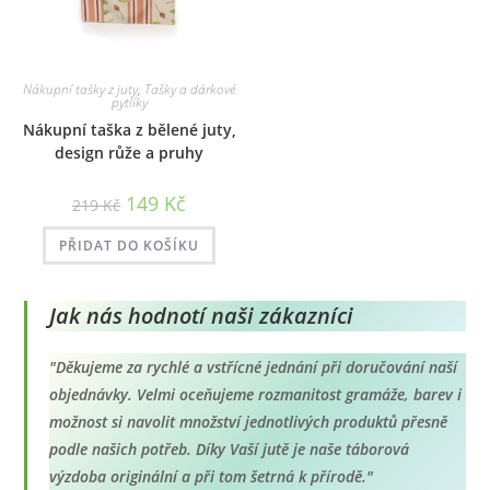
Nákupní tašky z juty
,
Tašky a dárkové
pytlíky
Nákupní taška z bělené juty,
design růže a pruhy
Původní
Aktuální
149
Kč
219
Kč
cena
cena
byla:
je:
219 Kč.
149 Kč.
PŘIDAT DO KOŠÍKU
Jak nás hodnotí naši zákazníci
"Děkujeme za rychlé a vstřícné jednání při doručování naší
objednávky. Velmi oceňujeme rozmanitost gramáže, barev i
možnost si navolit množství jednotlivých produktů přesně
podle našich potřeb. Díky Vaší jutě je naše táborová
výzdoba originální a při tom šetrná k přírodě."