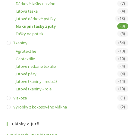
Dárkové tašky na víno
(7)
Jutová taška
(4)
Jutové dárkové pytlíky
(13)
Nákupní tašky z juty
(8)
Tašky na potisk
(5)
Tkaniny
(34)
Agrotextilie
(10)
Geotextilie
(10)
Jutové netkané textilie
(4)
Jutové pásy
(4)
Jutové tkaniny - metráž
(14)
Jutové tkaniny - role
(10)
Viskóza
(1)
Výrobky z kokosového vlákna
(2)
Články o jutě