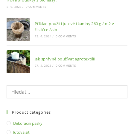
Nové produkty z biomasy:
5. 6. 2025
/
0 COMMENTS
Příklad použití jutové tkaniny 260 g / m2 v
čističce Asio
13. 4. 2024
/
0 COMMENTS
Jak správně používat agrotextilii
27. 4. 2023
/
0 COMMENTS
Product categories
Dekorační pásky
Jutová síť