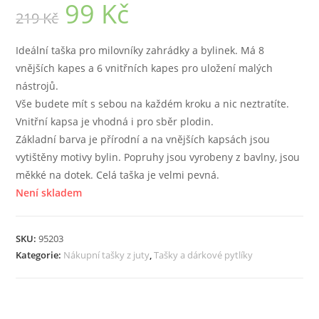
99
Kč
Původní
Aktuální
219
Kč
cena
cena
byla:
je:
219 Kč.
99 Kč.
Ideální taška pro milovníky zahrádky a bylinek. Má 8
vnějších kapes a 6 vnitřních kapes pro uložení malých
nástrojů.
Vše budete mít s sebou na každém kroku a nic neztratíte.
Vnitřní kapsa je vhodná i pro sběr plodin.
Základní barva je přírodní a na vnějších kapsách jsou
vytištěny motivy bylin. Popruhy jsou vyrobeny z bavlny, jsou
měkké na dotek. Celá taška je velmi pevná.
Není skladem
SKU:
95203
Kategorie:
Nákupní tašky z juty
,
Tašky a dárkové pytlíky