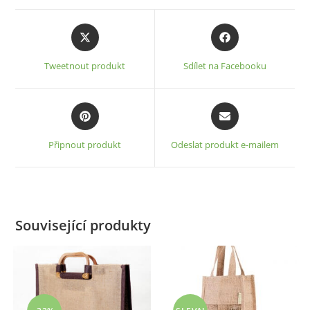
Opens
Opens
in
in
a
a
Tweetnout produkt
Sdílet na Facebooku
new
new
window
window
Opens
Opens
in
in
a
a
Připnout produkt
Odeslat produkt e-mailem
new
new
window
window
Související produkty