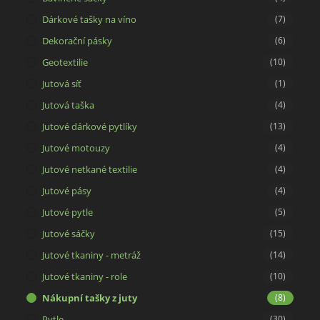
Dárkové tašky na víno
(7)
Dekorační pásky
(6)
Geotextilie
(10)
Jutová síť
(1)
Jutová taška
(4)
Jutové dárkové pytlíky
(13)
Jutové motouzy
(4)
Jutové netkané textilie
(4)
Jutové pásy
(4)
Jutové pytle
(5)
Jutové sáčky
(15)
Jutové tkaniny - metráž
(14)
Jutové tkaniny - role
(10)
Nákupní tašky z juty
(8)
Pytle
(30)