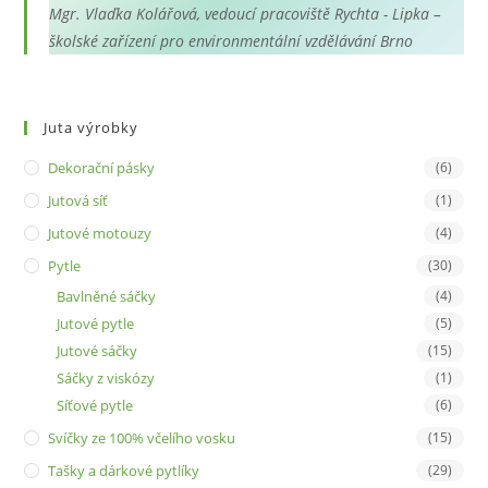
Mgr. Vlaďka Kolářová, vedoucí pracoviště Rychta - Lipka –
školské zařízení pro environmentální vzdělávání Brno
Juta výrobky
Dekorační pásky
(6)
Jutová síť
(1)
Jutové motouzy
(4)
Pytle
(30)
Bavlněné sáčky
(4)
Jutové pytle
(5)
Jutové sáčky
(15)
Sáčky z viskózy
(1)
Síťové pytle
(6)
Svíčky ze 100% včelího vosku
(15)
Tašky a dárkové pytlíky
(29)