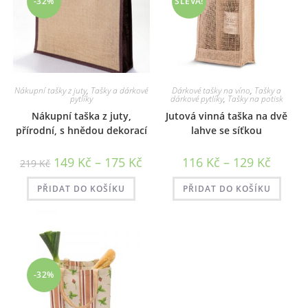
-32%
SLEVA!
Nákupní tašky z juty
,
Tašky a dárkové
Dárkové tašky na víno
,
Tašky a
pytlíky
dárkové pytlíky
,
Tašky na potisk
Nákupní taška z juty,
Jutová vinná taška na dvě
přírodní, s hnědou dekorací
lahve se síťkou
Rozpětí
Rozpětí
149
Kč
–
175
Kč
116
Kč
–
129
Kč
219
Kč
cen:
cen:
149 Kč
116 Kč
až
až
PŘIDAT DO KOŠÍKU
PŘIDAT DO KOŠÍKU
175 Kč
129 Kč
-32%