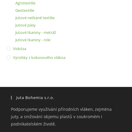
Agrotextilie
Geotextilie
Jutové netkané textilie
Jutové pásy
Jutové tkaniny - metráž
Jutové tkaniny - role
Viskóza
Výrobky z kokosového vlákna
Juta Bohemia s.r.o.
Podporujeme využívání přírodních vláken, zejména
juty, a snižování objemu plastů v soukromém i
podnikatelském životě.