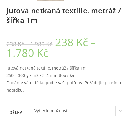
Jutová netkaná textilie, metráž /
šířka 1m
238
Kč
–
Rozpětí
238
Kč
–
1.980
Kč
cen:
238 Kč
1.780
Kč
Rozpětí
až
cen:
1.980 Kč
238 Kč
až
1.780 Kč
Jutová netkaná textilie, metráž / šířka 1m
250 – 300 g / m2 / 3-4 mm tloušťka
Dodáme vám délku podle vaší potřeby. Požádejte prosím o
nabídku.
Vyberte možnost
DÉLKA