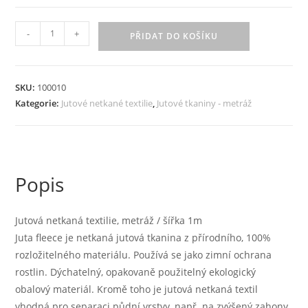
Jutová
-
+
PŘIDAT DO KOŠÍKU
netkaná
textilie,
metráž
SKU:
100010
/
Kategorie:
Jutové netkané textilie
,
Jutové tkaniny - metráž
šířka
1m
množství
Popis
Jutová netkaná textilie, metráž / šířka 1m
Juta fleece je netkaná jutová tkanina z přírodního, 100%
rozložitelného materiálu. Používá se jako zimní ochrana
rostlin. Dýchatelný, opakovaně použitelný ekologický
obalový materiál. Kromě toho je jutová netkaná textil
vhodná pro separaci půdní vrstvy, např. na zvýšený zahony.