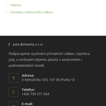
Viskóza
Výrobky z kokosového vlákna
Juta Bohemia s.r.o.
Podporujeme využívání přírodních vláken, zejména
juty, a snižování objemu plastů v soukromém i
podnikatelském životě.
Adresa:
V Rohožníku 535, 107 00 Praha 10
Telefon:
+420 739 571 024
E-mail: