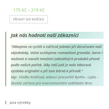
Rozpětí
175
Kč
–
219
Kč
cen:
175 Kč
až
PŘIDAT DO KOŠÍKU
219 Kč
Jak nás hodnotí naši zákazníci
"Děkujeme za rychlé a vstřícné jednání při doručování naší
objednávky. Velmi oceňujeme rozmanitost gramáže, barev i
možnost si navolit množství jednotlivých produktů přesně
podle našich potřeb. Díky Vaší jutě je naše táborová
výzdoba originální a při tom šetrná k přírodě."
Mgr. Vlaďka Kolářová, vedoucí pracoviště Rychta - Lipka –
školské zařízení pro environmentální vzdělávání Brno
Juta výrobky