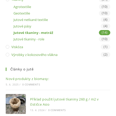
Agrotextilie
(10)
Geotextilie
(10)
Jutové netkané textilie
(4)
Jutové pásy
(4)
Jutové tkaniny - metráž
(14)
Jutové tkaniny - role
(10)
Viskóza
(1)
Výrobky z kokosového vlákna
(2)
Články o jutě
Nové produkty z biomasy:
5. 6. 2025
/
0 COMMENTS
Příklad použití jutové tkaniny 260 g / m2 v
čističce Asio
13. 4. 2024
/
0 COMMENTS