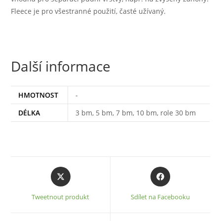
Fleece je pro všestranné použití, časté užívaný.
Další informace
HMOTNOST
-
DÉLKA
3 bm, 5 bm, 7 bm, 10 bm, role 30 bm
Opens
Opens
in
in
a
a
Tweetnout produkt
Sdílet na Facebooku
new
new
window
window