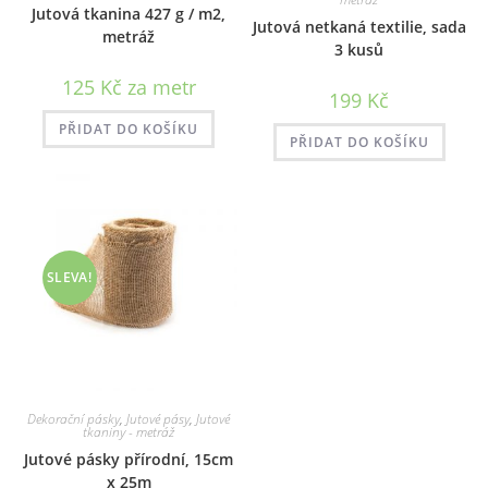
Jutová tkanina 427 g / m2,
Jutová netkaná textilie, sada
metráž
3 kusů
125
Kč
za metr
199
Kč
PŘIDAT DO KOŠÍKU
PŘIDAT DO KOŠÍKU
SLEVA!
Dekorační pásky
,
Jutové pásy
,
Jutové
tkaniny - metráž
Jutové pásky přírodní, 15cm
x 25m