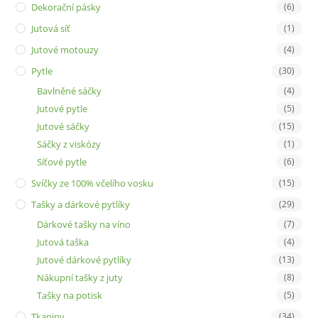
Dekorační pásky
(6)
Jutová síť
(1)
Jutové motouzy
(4)
Pytle
(30)
Bavlněné sáčky
(4)
Jutové pytle
(5)
Jutové sáčky
(15)
Sáčky z viskózy
(1)
Síťové pytle
(6)
Svíčky ze 100% včelího vosku
(15)
Tašky a dárkové pytlíky
(29)
Dárkové tašky na víno
(7)
Jutová taška
(4)
Jutové dárkové pytlíky
(13)
Nákupní tašky z juty
(8)
Tašky na potisk
(5)
Tkaniny
(34)