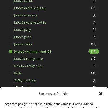
Jutová taška
(4)
Jutové dárkové pytlíky
(13)
Jutové motouzy
(4)
Jutové netkané textilie
(4)
Jutové pásy
(4)
Jutové pytle
(5)
Jutové sáčky
(15)
Jutové tkaniny - metráž
(14)
Jutové tkaniny - role
(10)
Nákupní tašky z juty
(8)
Pytle
(30)
Sáčky z viskózy
(1)
Síťové pytle
(6)
Spravovat Souhlas
Svíčky ze 100% včelího vosku
(15)
Tašky a dárkové pytlíky
(29)
Abychom poskytli co nejlepší služby, používáme k ukládání a/nebo