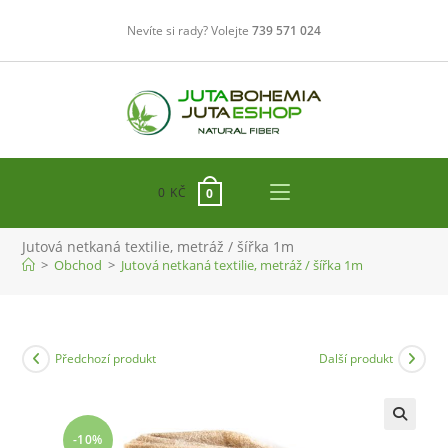
Přejít
Nevíte si rady? Volejte
739 571 024
k
obsahu
0
KČ
0
Jutová netkaná textilie, metráž / šířka 1m
>
Obchod
>
Jutová netkaná textilie, metráž / šířka 1m
Předchozí produkt
Další produkt
-10%
🔍