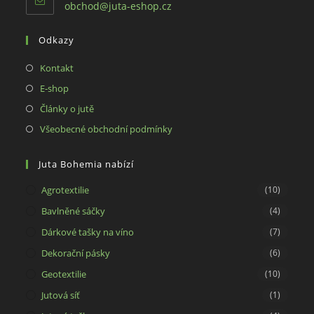
Opens
obchod@juta-eshop.cz
in
your
Odkazy
application
Opens
Kontakt
in
Opens
E-shop
a
in
Opens
Články o jutě
new
a
in
Opens
Všeobecné obchodní podmínky
tab
new
a
in
tab
new
a
Juta Bohemia nabízí
tab
new
Agrotextilie
(10)
tab
Bavlněné sáčky
(4)
Dárkové tašky na víno
(7)
Dekorační pásky
(6)
Geotextilie
(10)
Jutová síť
(1)