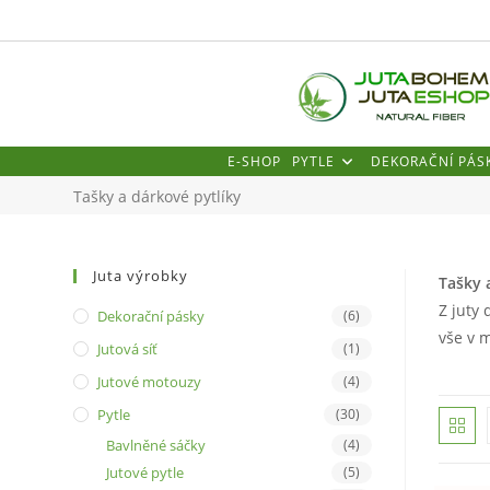
Přejít
k
obsahu
E-SHOP
PYTLE
DEKORAČNÍ PÁS
Tašky a dárkové pytlíky
Juta výrobky
Tašky 
Z juty
Dekorační pásky
(6)
vše v 
Jutová síť
(1)
Jutové motouzy
(4)
Pytle
(30)
Bavlněné sáčky
(4)
Jutové pytle
(5)