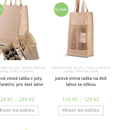
A!
SLEVA!
tašky na víno
,
Tašky a dárkové
Dárkové tašky na víno
,
Tašky a dárkové
ytlíky
,
Tašky na potisk
pytlíky
,
Tašky na potisk
vá vinná taška z juty,
Jutová vinná taška na dvě
funkční, pro šest lahví
lahve se síťkou
Rozpětí
Rozpětí
224
Kč
–
249
Kč
116
Kč
–
129
Kč
cen:
cen:
224 Kč
116 Kč
až
až
ŘIDAT DO KOŠÍKU
PŘIDAT DO KOŠÍKU
249 Kč
129 Kč