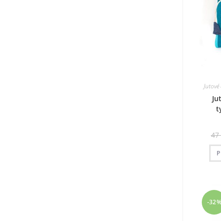
Jutové
Ju
t
47
P
-32