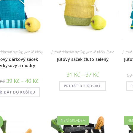
 dárkové pytlíky
,
Jutové sáčky
Jutové dárkové pytlíky
,
Jutové sáčky
,
Pytle
Jutové
tový dárkový sáček
Jutový sáček žluto-zelený
Juto
yrkysový a modrý
Rozpětí
31
Kč
–
37
Kč
59
cen:
Rozpětí
39
Kč
–
40
Kč
Kč
31 Kč
cen:
až
PŘIDAT DO KOŠÍKU
P
39 Kč
37 Kč
až
ŘIDAT DO KOŠÍKU
40 Kč
NENÍ SKLADEM
NE
%