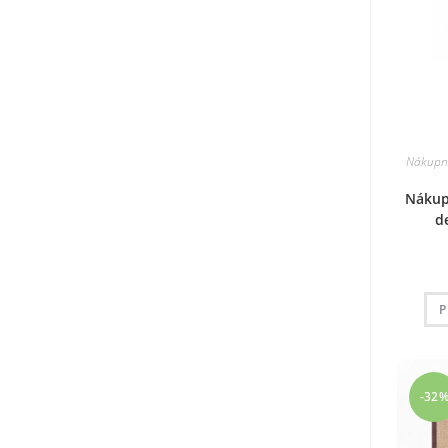
Nákupní 
Nákupn
d
P
-32