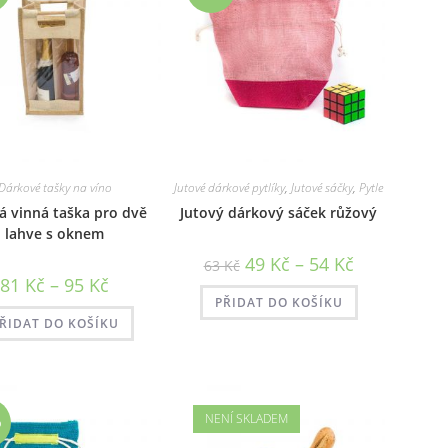
Dárkové tašky na víno
Jutové dárkové pytlíky
,
Jutové sáčky
,
Pytle
á vinná taška pro dvě
Jutový dárkový sáček růžový
lahve s oknem
Rozpětí
49
Kč
–
54
Kč
63
Kč
cen:
Rozpětí
81
Kč
–
95
Kč
49 Kč
cen:
až
PŘIDAT DO KOŠÍKU
81 Kč
54 Kč
až
ŘIDAT DO KOŠÍKU
95 Kč
NENÍ SKLADEM
%