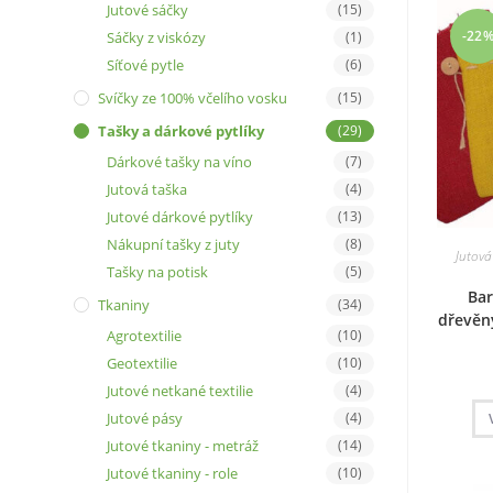
Jutové sáčky
(15)
-22
Sáčky z viskózy
(1)
Síťové pytle
(6)
Svíčky ze 100% včelího vosku
(15)
Tašky a dárkové pytlíky
(29)
Dárkové tašky na víno
(7)
Jutová taška
(4)
Jutové dárkové pytlíky
(13)
Nákupní tašky z juty
(8)
Jutová
Tašky na potisk
(5)
Bar
Tkaniny
(34)
dřevěn
Agrotextilie
(10)
Geotextilie
(10)
Jutové netkané textilie
(4)
Jutové pásy
(4)
Jutové tkaniny - metráž
(14)
Jutové tkaniny - role
(10)