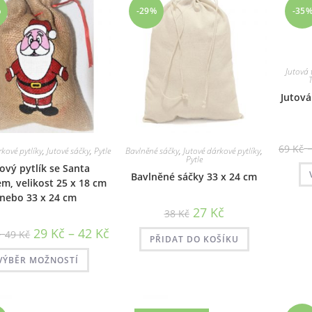
%
-29%
-35
Jutová
Jutová
69
Kč
rkové pytlíky
,
Jutové sáčky
,
Pytle
Bavlněné sáčky
,
Jutové dárkové pytlíky
,
Pytle
tový pytlík se Santa
Bavlněné sáčky 33 x 24 cm
m, velikost 25 x 18 cm
nebo 33 x 24 cm
Původní
Aktuální
27
Kč
38
Kč
cena
cena
byla:
je:
Rozpětí
Rozpětí
–
29
Kč
–
42
Kč
49
Kč
38 Kč.
27 Kč.
PŘIDAT DO KOŠÍKU
cen:
cen:
35 Kč
29 Kč
Tento
až
až
VÝBĚR MOŽNOSTÍ
produkt
49 Kč
42 Kč
má
více
variant.
Možnosti
lze