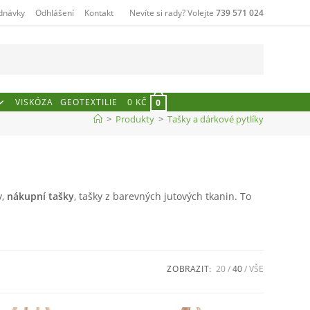
dnávky
Odhlášení
Kontakt
Nevíte si rady? Volejte
739 571 024
VISKÓZA
GEOTEXTILIE
0
KČ
0
>
Produkty
>
Tašky a dárkové pytlíky
y,
nákupní tašky
, tašky z barevných jutových tkanin. To
ZOBRAZIT:
20
40
VŠE