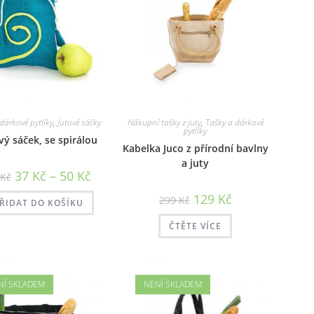
 dárkové pytlíky
,
Jutové sáčky
Nákupní tašky z juty
,
Tašky a dárkové
pytlíky
vý sáček, se spirálou
Kabelka Juco z přírodní bavlny
a juty
Rozpětí
37
Kč
–
50
Kč
Kč
cen:
37 Kč
Původní
Aktuální
129
Kč
299
Kč
až
ŘIDAT DO KOŠÍKU
cena
cena
50 Kč
byla:
je:
299 Kč.
129 Kč.
ČTĚTE VÍCE
NÍ SKLADEM
NENÍ SKLADEM