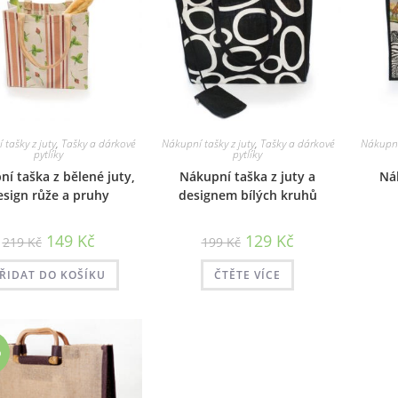
tašky z juty
,
Tašky a dárkové
Nákupní tašky z juty
,
Tašky a dárkové
Nákupní 
pytlíky
pytlíky
í taška z bělené juty,
Nákupní taška z juty a
Nák
esign růže a pruhy
designem bílých kruhů
Původní
Aktuální
Původní
Aktuální
149
Kč
129
Kč
219
Kč
199
Kč
cena
cena
cena
cena
byla:
je:
byla:
je:
219 Kč.
149 Kč.
199 Kč.
129 Kč.
ŘIDAT DO KOŠÍKU
ČTĚTE VÍCE
%