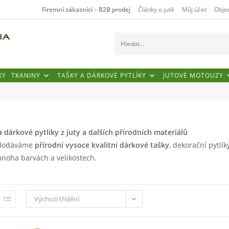
Firemní zákazníci – B2B prodej
Články o jutě
Můj účet
Obje
H
l
KY
TKANINY
TAŠKY A DÁRKOVÉ PYTLÍKY
JUTOVÉ MOTOUZY
e
d
a
a dárkové pytlíky z juty a dalších přírodních materiálů
 dodáváme
přírodní vysoce kvalitní dárkové tašky
, dekorační pytlík
t
mnoha barvách a velikostech.
.
.
Výchozí třídění
.