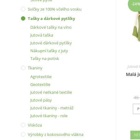
-24
Svíčky ze 100% včelího vosku
Tašky a dárkové pytlíky
Dárkové tašky na víno
Jutová taška
Jutové dárkové pytlíky
Nákupní tašky z juty
Tašky na potisk
Jutová 
Tkaniny
Malá j
Agrotextilie
Geotextilie
Jutové netkané textilie
46
Jutové pásy
Jutové tkaniny - metráž
P
Jutové tkaniny - role
Viskóza
Výrobky z kokosového vlákna
NE