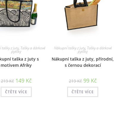
tašky z juty
,
Tašky a dárkové
Nákupní tašky z juty
,
Tašky a dárkové
pytlíky
pytlíky
upní taška z juty s
Nákupní taška z juty, přírodní,
motivem Afriky
s černou dekorací
Původní
Aktuální
Původní
Aktuální
149
Kč
99
Kč
219
Kč
219
Kč
cena
cena
cena
cena
byla:
je:
byla:
je:
219 Kč.
149 Kč.
219 Kč.
99 Kč.
ČTĚTE VÍCE
ČTĚTE VÍCE