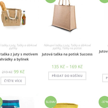
tašky z juty
,
Tašky a dárkové
Nákupní tašky z juty
,
Tašky a dárkové
pytlíky
pytlíky
,
Tašky na potisk
Jutov
taška z juty s motivem
Jutová taška na potisk Success
ahrádky a bylinek
Rozpětí
135
Kč
–
169
Kč
cen:
Původní
Aktuální
99
Kč
219
Kč
135 Kč
cena
cena
až
PŘIDAT DO KOŠÍKU
byla:
je:
P
169 Kč
219 Kč.
99 Kč.
ČTĚTE VÍCE
%
SLEVA!
-37