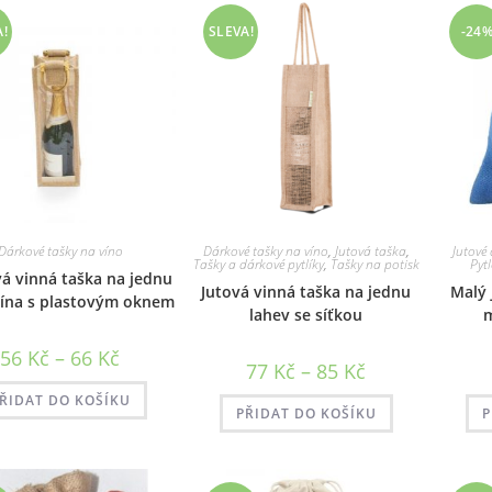
lze
vybrat
A!
SLEVA!
-24
na
stránce
produktu
Dárkové tašky na víno
Dárkové tašky na víno
,
Jutová taška
,
Jutové 
Tašky a dárkové pytlíky
,
Tašky na potisk
Pytl
á vinná taška na jednu
Jutová vinná taška na jednu
Malý 
vína s plastovým oknem
lahev se síťkou
m
Rozpětí
56
Kč
–
66
Kč
Rozpětí
77
Kč
–
85
Kč
cen:
cen:
56 Kč
77 Kč
až
ŘIDAT DO KOŠÍKU
až
PŘIDAT DO KOŠÍKU
P
66 Kč
85 Kč