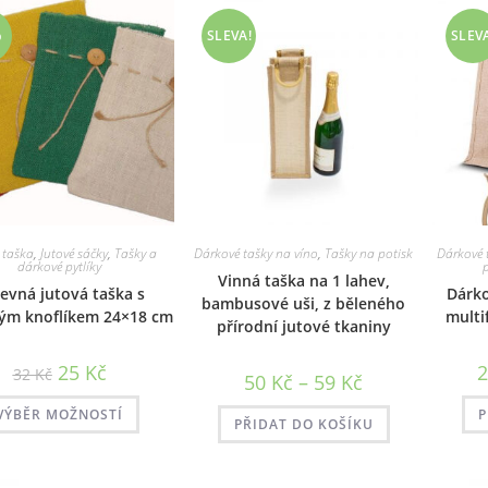
%
SLEVA!
SLEV
 taška
,
Jutové sáčky
,
Tašky a
Dárkové tašky na víno
,
Tašky na potisk
Dárkové 
dárkové pytlíky
p
Vinná taška na 1 lahev,
evná jutová taška s
Dárko
bambusové uši, z běleného
ým knoflíkem 24×18 cm
multi
přírodní jutové tkaniny
25
Kč
32
Kč
Rozpětí
50
Kč
–
59
Kč
cen:
Tento
50 Kč
VÝBĚR MOŽNOSTÍ
P
produkt
až
PŘIDAT DO KOŠÍKU
má
59 Kč
více
variant.
Možnosti