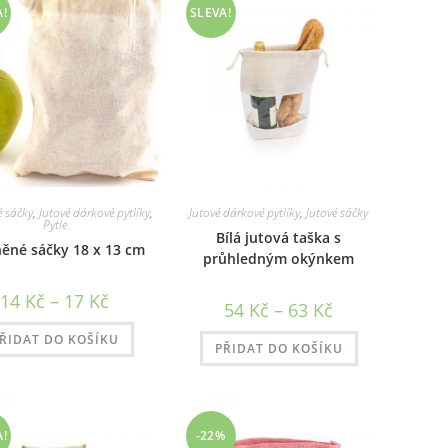
A!
SLEVA!
é sáčky
,
Jutové dárkové pytlíky
,
Jutové dárkové pytlíky
,
Jutové sáčky
Pytle
Bílá jutová taška s
něné sáčky 18 x 13 cm
průhledným okýnkem
Rozpětí
14
Kč
–
17
Kč
Rozpětí
54
Kč
–
63
Kč
cen:
cen:
14 Kč
54 Kč
až
ŘIDAT DO KOŠÍKU
až
PŘIDAT DO KOŠÍKU
17 Kč
63 Kč
A!
-22%