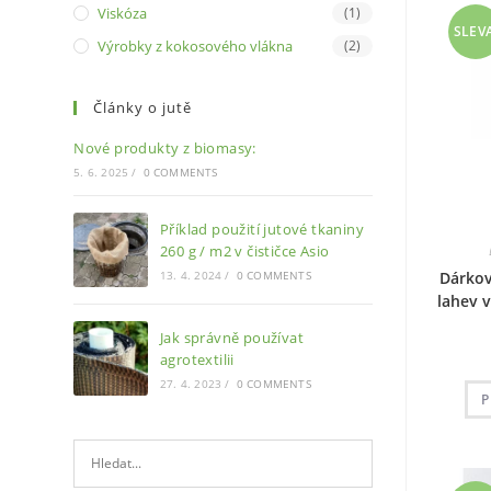
Viskóza
(1)
SLEV
Výrobky z kokosového vlákna
(2)
Články o jutě
Nové produkty z biomasy:
5. 6. 2025
/
0 COMMENTS
Příklad použití jutové tkaniny
260 g / m2 v čističce Asio
13. 4. 2024
/
0 COMMENTS
Dárkov
lahev 
Jak správně používat
agrotextilii
27. 4. 2023
/
0 COMMENTS
P