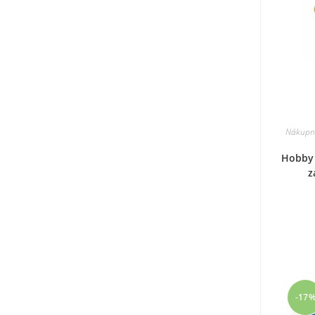
Nákupní 
Hobby 
z
-17