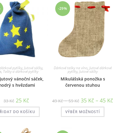
%
-29%
dárkové pytlíky
,
Jutové sáčky
,
Dárkové tašky na víno
,
Jutové dárkové
e
,
Tašky a dárkové pytlíky
pytlíky
,
Jutové sáčky
jutový vánoční sáček,
Mikulášská ponožka s
odrý s hvězdami
červenou stuhou
Původní
Aktuální
Rozpětí
Rozpětí
25
Kč
–
35
Kč
–
45
Kč
33
Kč
49
Kč
59
Kč
cena
cena
cen:
cen:
byla:
je:
49 Kč
35 Kč
Tento
33 Kč.
25 Kč.
až
až
ŘIDAT DO KOŠÍKU
VÝBĚR MOŽNOSTÍ
produkt
59 Kč
45 Kč
má
více
variant.
Možnosti