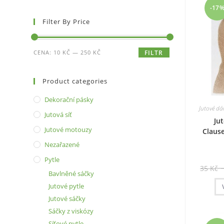
-17
Filter By Price
Minimální
Maximální
CENA:
10 KČ
—
250 KČ
FILTR
cena
cena
Product categories
Dekorační pásky
Jutové dá
Jutová síť
Ju
Jutové motouzy
Clause
Nezařazené
Pytle
35
Kč
Bavlněné sáčky
Jutové pytle
Jutové sáčky
Sáčky z viskózy
Síťové pytle